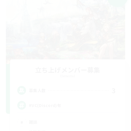
立ち上げメンバー募集
Elemental
3
募集人数
#VC(Discord)有
雑談