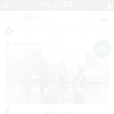
リスト
募集作成
#初心者/若葉歓迎
#絶挑戦
#零式挑戦
アピールタグ
クロスワールドリンクシェル
NEW
night-owl