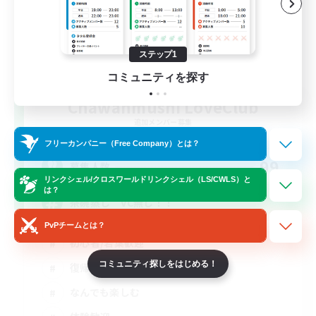
ステップ1
コミュニティを探す
Chawanmushi LoveClub
追加メンバー募集
Elemental
フリーカンパニー（Free Company）とは？
99
募集人数
リンクシェル/クロスワールドリンクシェル（LS/CWLS）と
は？
茶碗蒸し VC無し！！
PvPチームとは？
初心者/若葉歓迎
コミュニティ探しをはじめる！
復帰者歓迎
なんでも楽しむ