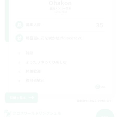
Ohakon
追加メンバー募集
Elemental
35
募集人数
朝昼話に花を咲かせ♬discordVC
雑談
まったりゆっくり楽しむ
体験歓迎
復帰者歓迎
JA
詳細を見る
募集期間: 2026/09/05 まで
クロスワールドリンクシェル