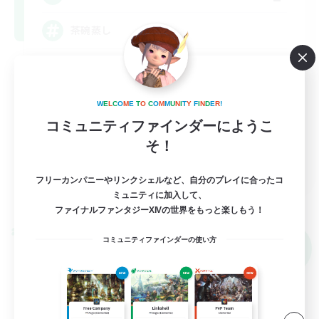
茶碗蒸し
極挑戦
クリア目指して頑張る
W
E
L
C
O
M
E
T
O
C
O
M
M
U
N
I
T
Y
F
I
N
D
E
R
!
なんでも楽しむ
コミュニティファインダーにようこ
初心者/若葉歓迎
そ！
JA
フリーカンパニーやリンクシェルなど、自分のプレイに合ったコ
詳細を見る
ミュニティに加入して、
募集期間: 2026/09/05 まで
ファイナルファンタジーXIVの世界をもっと楽しもう！
クロスワールドリンクシェル
コミュニティファインダーの使い方
NEW