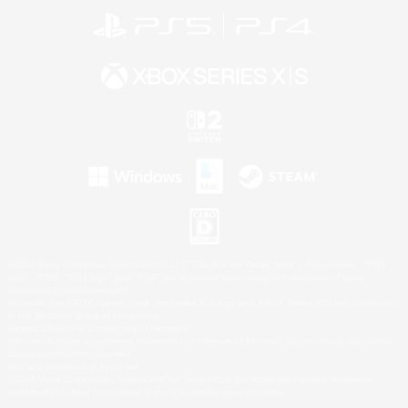
©2026 Sony Interactive Entertainment LLC."PlayStation Family Mark", "PlayStation", "PS5
logo", "PS5", "PS4 logo" and "PS4" are registered trademarks or trademarks of Sony
Interactive Entertainment Inc.
Microsoft, the XBOX Sphere mark, the Series X|S logo and XBOX Series X|S are trademarks
of the Microsoft group of companies.
Nintendo Switch is a trademark of Nintendo.
Windows is either a registered trademark or trademark of Microsoft Corporation in the United
States and/or other countries.
Mac is a trademark of Apple Inc.
©2026 Valve Corporation. Steam and the Steam logo are trademarks and/or registered
trademarks of Valve Corporation in the U.S. and/or other countries.