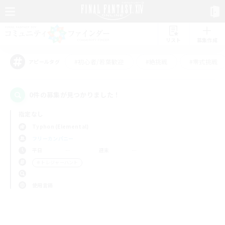
リスト
募集作成
#初心者/若葉歓迎
#絶挑戦
#零式挑戦
アピールタグ
0件の募集が見つかりました！
指定なし
Typhon (Elemental)
フリーカンパニー
平日
週末
＃トレジャーハント
使用言語