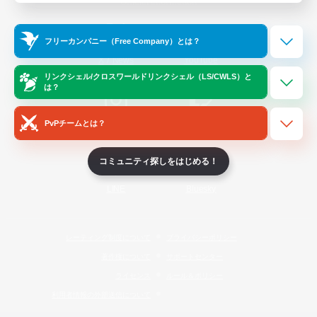
Official Information
フリーカンパニー（Free Company）とは？
/
X
News
YouTube
リンクシェル/クロスワールドリンクシェル（LS/CWLS）と
は？
PvPチームとは？
Instagram
Twitch
コミュニティ探しをはじめる！
LINE
Bluesky
レーティング制度について
プライバシーポリシー
著作権について
サポートセンター
ライセンス
ルール＆ポリシー
利用者情報の外部送信について