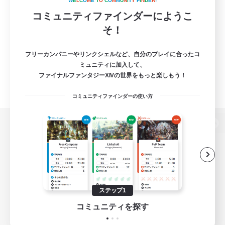
W
E
L
C
O
M
E
T
O
C
O
M
M
U
N
I
T
Y
F
I
N
D
E
R
!
コミュニティファインダーにようこ
そ！
フリーカンパニーやリンクシェルなど、自分のプレイに合ったコ
ミュニティに加入して、
ファイナルファンタジーXIVの世界をもっと楽しもう！
コミュニティファインダーの使い方
パソコン版へ
関連商品
e-STOREで購入
ステップ1
ゲームダウンロード
コミュニティを探す