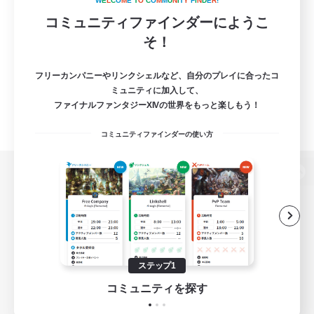
W
E
L
C
O
M
E
T
O
C
O
M
M
U
N
I
T
Y
F
I
N
D
E
R
!
コミュニティファインダーにようこ
そ！
フリーカンパニーやリンクシェルなど、自分のプレイに合ったコ
ミュニティに加入して、
ファイナルファンタジーXIVの世界をもっと楽しもう！
コミュニティファインダーの使い方
パソコン版へ
関連商品
e-STOREで購入
ステップ1
ゲームダウンロード
コミュニティを探す