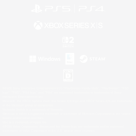
©2026 Sony Interactive Entertainment LLC."PlayStation Family Mark", "PlayStation", "PS5
logo", "PS5", "PS4 logo" and "PS4" are registered trademarks or trademarks of Sony
Interactive Entertainment Inc.
Microsoft, the XBOX Sphere mark, the Series X|S logo and XBOX Series X|S are trademarks
of the Microsoft group of companies.
Nintendo Switch is a trademark of Nintendo.
Windows is either a registered trademark or trademark of Microsoft Corporation in the United
States and/or other countries.
Mac is a trademark of Apple Inc.
©2026 Valve Corporation. Steam and the Steam logo are trademarks and/or registered
trademarks of Valve Corporation in the U.S. and/or other countries.