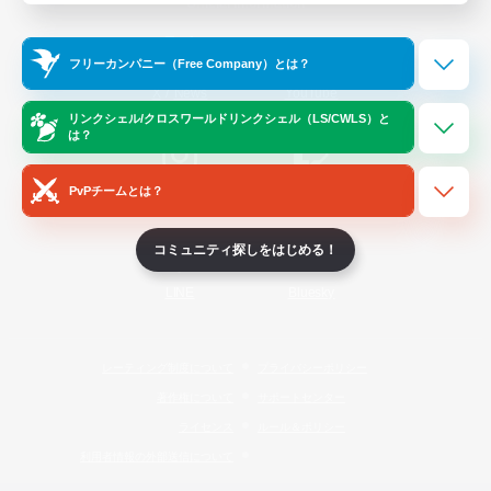
Official Information
フリーカンパニー（Free Company）とは？
/
X
News
YouTube
リンクシェル/クロスワールドリンクシェル（LS/CWLS）と
は？
PvPチームとは？
Instagram
Twitch
コミュニティ探しをはじめる！
LINE
Bluesky
レーティング制度について
プライバシーポリシー
著作権について
サポートセンター
ライセンス
ルール＆ポリシー
利用者情報の外部送信について