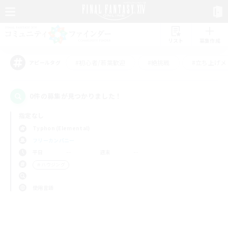
リスト
募集作成
#初心者/若葉歓迎
#絶挑戦
#立ち上げメ
アピールタグ
0件の募集が見つかりました！
指定なし
Typhon (Elemental)
フリーカンパニー
平日
週末
＃ハウジング
使用言語