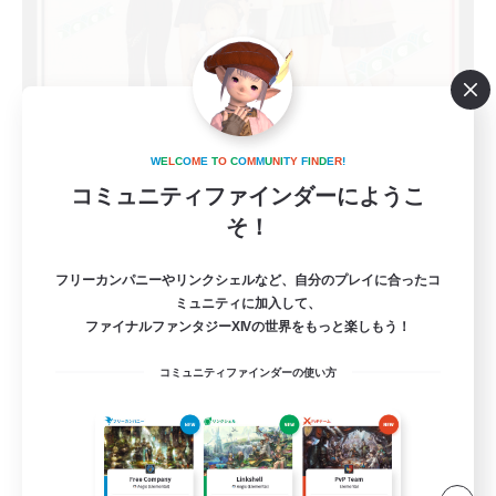
ringoflightAcademy_E
追加メンバー募集
W
E
L
C
O
M
E
T
O
C
O
M
M
U
N
I
T
Y
F
I
N
D
E
R
!
Elemental
コミュニティファインダーにようこ
10
募集人数
そ！
Discord(VCTC
フリーカンパニーやリンクシェルなど、自分のプレイに合ったコ
ミュニティに加入して、
ファイナルファンタジーXIVの世界をもっと楽しもう！
雑談
コミュニティファインダーの使い方
まったりゆっくり楽しむ
なんでも楽しむ
立ち上げメンバー募集
JA