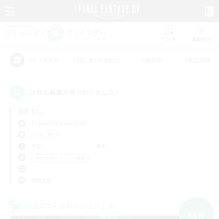
リスト
募集作成
#初心者/若葉歓迎
#絶挑戦
#零式挑戦
アピールタグ
21件の募集が見つかりました！
指定なし
Typhon (Elemental)
LS & CWLS
平日
週末
＃立ち上げメンバー募集
使用言語
クロスワールドリンクシェル
NEW