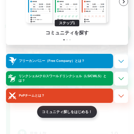
詳細を見る
募集期間: 2026/09/02 まで
ステップ1
クロスワールドリンクシェル
コミュニティを探す
NEW
フリーカンパニー（Free Company）とは？
リンクシェル/クロスワールドリンクシェル（LS/CWLS）と
は？
PvPチームとは？
Arcana & Co.
コミュニティ探しをはじめる！
追加メンバー募集
Elemental
10
募集人数