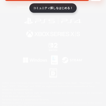
ライセンス
ルール＆ポリシー
利用者情報の外部送信について
コミュニティ探しをはじめる！
©2026 Sony Interactive Entertainment LLC."PlayStation Family Mark", "PlayStation", "PS5
logo", "PS5", "PS4 logo" and "PS4" are registered trademarks or trademarks of Sony
Interactive Entertainment Inc.
Microsoft, the XBOX Sphere mark, the Series X|S logo and XBOX Series X|S are trademarks
of the Microsoft group of companies.
Nintendo Switch is a trademark of Nintendo.
Windows is either a registered trademark or trademark of Microsoft Corporation in the United