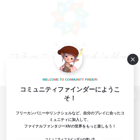
W
E
L
C
O
M
E
T
O
C
O
M
M
U
N
I
T
Y
F
I
N
D
E
R
!
コミュニティファインダーにようこ
そ！
パソコン版へ
フリーカンパニーやリンクシェルなど、自分のプレイに合ったコ
ミュニティに加入して、
ファイナルファンタジーXIVの世界をもっと楽しもう！
関連商品
e-STOREで購入
コミュニティファインダーの使い方