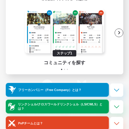
ゲームダウンロード
Official Information
/
X
News
YouTube
ステップ1
コミュニティを探す
Instagram
Twitch
フリーカンパニー（Free Company）とは？
LINE
Bluesky
リンクシェル/クロスワールドリンクシェル（LS/CWLS）と
は？
レーティング制度について
プライバシーポリシー
著作権について
サポートセンター
PvPチームとは？