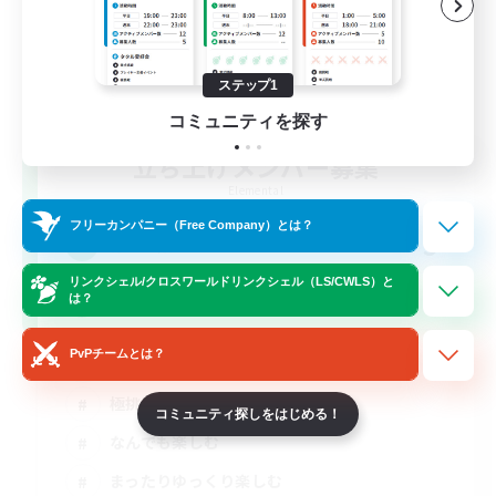
ステップ1
コミュニティを探す
立ち上げメンバー募集
Elemental
フリーカンパニー（Free Company）とは？
5
募集人数
リンクシェル/クロスワールドリンクシェル（LS/CWLS）と
大人の集会所
は？
PvPチームとは？
立ち上げメンバー募集
極挑戦
コミュニティ探しをはじめる！
なんでも楽しむ
まったりゆっくり楽しむ