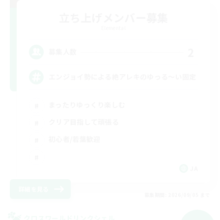
立ち上げメンバー募集
Elemental
2
募集人数
エンジョイ勢による絶アレキのゆっる〜い固定
まったりゆっくり楽しむ
クリア目指して頑張る
初心者/若葉歓迎
JA
詳細を見る
募集期間: 2026/09/05 まで
クロスワールドリンクシェル