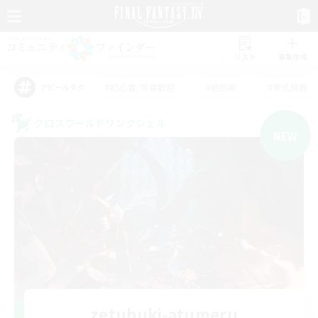
リスト
募集作成
#初心者/若葉歓迎
#絶挑戦
#零式挑戦
アピールタグ
クロスワールドリンクシェル
NEW
zetubuki-atumeru