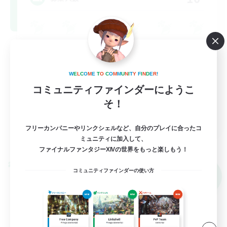
ロールプレイ
なんでも楽しむ
W
E
L
C
O
M
E
T
O
C
O
M
M
U
N
I
T
Y
F
I
N
D
E
R
!
雑談
コミュニティファインダーにようこ
初心者/若葉歓迎
そ！
JA
フリーカンパニーやリンクシェルなど、自分のプレイに合ったコ
詳細を見る
ミュニティに加入して、
募集期間: 2026/09/05 まで
ファイナルファンタジーXIVの世界をもっと楽しもう！
クロスワールドリンクシェル
コミュニティファインダーの使い方
NEW