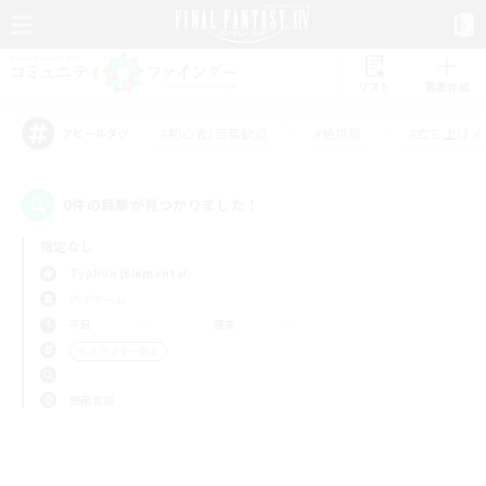
リスト
募集作成
#初心者/若葉歓迎
#絶挑戦
#立ち上げメ
アピールタグ
0件の募集が見つかりました！
指定なし
Typhon (Elemental)
PvPチーム
平日
週末
＃クラフター中心
使用言語