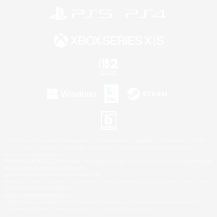
©2026 Sony Interactive Entertainment LLC."PlayStation Family Mark", "PlayStation", "PS5
logo", "PS5", "PS4 logo" and "PS4" are registered trademarks or trademarks of Sony
Interactive Entertainment Inc.
Microsoft, the XBOX Sphere mark, the Series X|S logo and XBOX Series X|S are trademarks
of the Microsoft group of companies.
Nintendo Switch is a trademark of Nintendo.
Windows is either a registered trademark or trademark of Microsoft Corporation in the United
States and/or other countries.
Mac is a trademark of Apple Inc.
©2026 Valve Corporation. Steam and the Steam logo are trademarks and/or registered
trademarks of Valve Corporation in the U.S. and/or other countries.