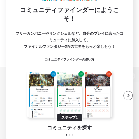
W
E
L
C
O
M
E
T
O
C
O
M
M
U
N
I
T
Y
F
I
N
D
E
R
!
コミュニティファインダーにようこ
そ！
フリーカンパニーやリンクシェルなど、自分のプレイに合ったコ
ミュニティに加入して、
ファイナルファンタジーXIVの世界をもっと楽しもう！
コミュニティファインダーの使い方
パソコン版へ
関連商品
e-STOREで購入
ステップ1
ゲームダウンロード
コミュニティを探す