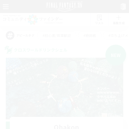
リスト
募集作成
#初心者/若葉歓迎
#絶挑戦
#立ち上げメ
アピールタグ
クロスワールドリンクシェル
NEW
Ohakon