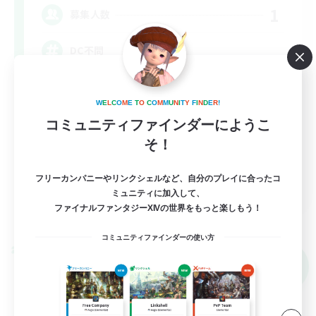
1
募集人数
DC不問
零式挑戦
W
E
L
C
O
M
E
T
O
C
O
M
M
U
N
I
T
Y
F
I
N
D
E
R
!
立ち上げメンバー募集
コミュニティファインダーにようこ
クリア目指して頑張る
そ！
なんでも楽しむ
フリーカンパニーやリンクシェルなど、自分のプレイに合ったコ
JA
ミュニティに加入して、
ファイナルファンタジーXIVの世界をもっと楽しもう！
詳細を見る
募集期間: 2026/09/09 まで
コミュニティファインダーの使い方
クロスワールドリンクシェル
NEW