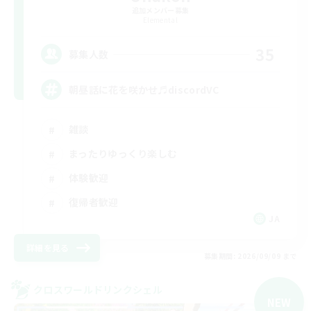
追加メンバー募集
Elemental
35
募集人数
朝昼話に花を咲かせ♬discordVC
雑談
まったりゆっくり楽しむ
体験歓迎
復帰者歓迎
JA
詳細を見る
募集期間: 2026/09/09 まで
クロスワールドリンクシェル
NEW