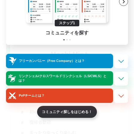
ステップ1
コミュニティを探す
Mochi Mint
追加メンバー募集
フリーカンパニー（Free Company）とは？
Elemental
リンクシェル/クロスワールドリンクシェル（LS/CWLS）と
10
募集人数
は？
ワイワイ楽しむ、VCなし
PvPチームとは？
初心者/若葉歓迎
コミュニティ探しをはじめる！
復帰者歓迎
まったりゆっくり楽しむ