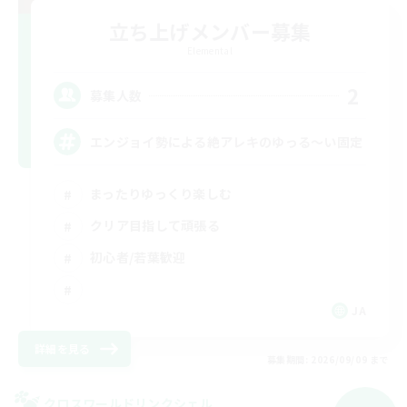
立ち上げメンバー募集
Elemental
2
募集人数
エンジョイ勢による絶アレキのゆっる〜い固定
まったりゆっくり楽しむ
クリア目指して頑張る
初心者/若葉歓迎
JA
詳細を見る
募集期間: 2026/09/09 まで
クロスワールドリンクシェル