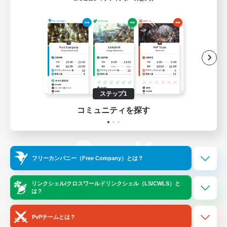
ゲームダウンロード
Official Information
/
X
News
YouTube
ステップ1
コミュニティを探す
Instagram
Twitch
フリーカンパニー（Free Company）とは？
LINE
Bluesky
リンクシェル/クロスワールドリンクシェル（LS/CWLS）と
は？
レーティング制度について
プライバシーポリシー
著作権について
サポートセンター
PvPチームとは？