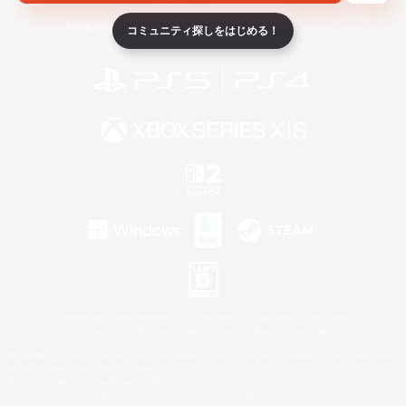
ライセンス
ルール＆ポリシー
利用者情報の外部送信について
コミュニティ探しをはじめる！
©2026 Sony Interactive Entertainment LLC."PlayStation Family Mark", "PlayStation", "PS5
logo", "PS5", "PS4 logo" and "PS4" are registered trademarks or trademarks of Sony
Interactive Entertainment Inc.
Microsoft, the XBOX Sphere mark, the Series X|S logo and XBOX Series X|S are trademarks
of the Microsoft group of companies.
Nintendo Switch is a trademark of Nintendo.
Windows is either a registered trademark or trademark of Microsoft Corporation in the United