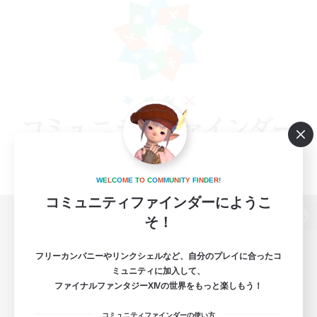
W
E
L
C
O
M
E
T
O
C
O
M
M
U
N
I
T
Y
F
I
N
D
E
R
!
コミュニティファインダーにようこ
そ！
パソコン版へ
フリーカンパニーやリンクシェルなど、自分のプレイに合ったコ
ミュニティに加入して、
ファイナルファンタジーXIVの世界をもっと楽しもう！
関連商品
e-STOREで購入
コミュニティファインダーの使い方