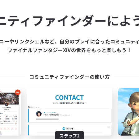
ュニティメンバーを集め
ニティファインダーによ
ティファインダーは、一緒に冒険する仲間を募集することが
た仲間を集めて、ファイナルファンタジーXIVの世界をもっ
ニーやリンクシェルなど、自分のプレイに合ったコミュニテ
ファイナルファンタジーXIVの世界をもっと楽しもう！
新規募集を作成する
コミュニティファインダーの使い方
ステップ2