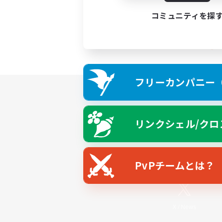
コミュニティを探
フリーカンパニー（F
リンクシェル/クロ
PvPチームとは？
X
/
News