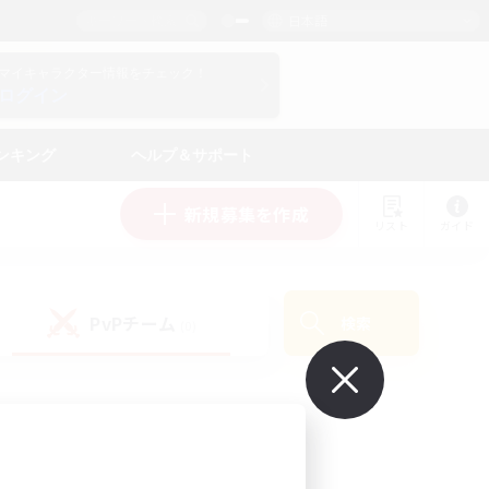
日本語
マイキャラクター情報をチェック！
ログイン
ンキング
ヘルプ＆サポート
新規募集を作成
リスト
ガイド
PvPチーム
検索
(0)
で