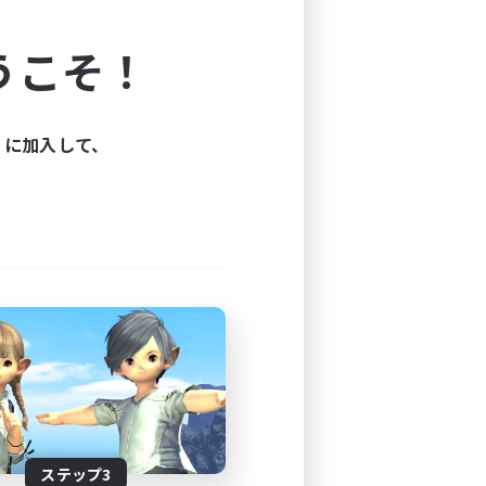
よう！
うこそ！
できます。
と楽しもう！
ィに加入して、
ステップ3