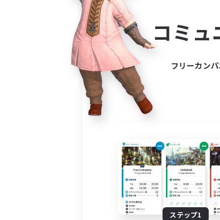
コミ
コミュ
コミュニ
自分に合っ
フリーカンパ
ステップ1