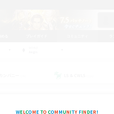
始める
プレイガイド
コミュニティ
ラ
WORLD
Aegis
カンパニー
LS & CWLS
(28)
(110)
コミュニティファインダー
W
E
L
C
O
M
E
T
O
C
O
M
M
U
N
I
T
Y
F
I
N
D
E
R
!