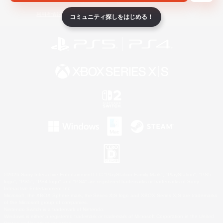
ライセンス
ルール＆ポリシー
利用者情報の外部送信について
コミュニティ探しをはじめる！
©2026 Sony Interactive Entertainment LLC."PlayStation Family Mark", "PlayStation", "PS5
logo", "PS5", "PS4 logo" and "PS4" are registered trademarks or trademarks of Sony
Interactive Entertainment Inc.
Microsoft, the XBOX Sphere mark, the Series X|S logo and XBOX Series X|S are trademarks
of the Microsoft group of companies.
Nintendo Switch is a trademark of Nintendo.
Windows is either a registered trademark or trademark of Microsoft Corporation in the United