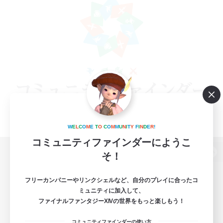
W
E
L
C
O
M
E
T
O
C
O
M
M
U
N
I
T
Y
F
I
N
D
E
R
!
コミュニティファインダーにようこ
そ！
パソコン版へ
フリーカンパニーやリンクシェルなど、自分のプレイに合ったコ
ミュニティに加入して、
ファイナルファンタジーXIVの世界をもっと楽しもう！
関連商品
e-STOREで購入
コミュニティファインダーの使い方