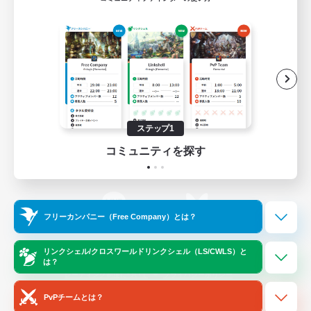
ゲームダウンロード
Official Information
/
X
News
YouTube
ステップ1
コミュニティを探す
Instagram
Twitch
フリーカンパニー（Free Company）とは？
LINE
Bluesky
リンクシェル/クロスワールドリンクシェル（LS/CWLS）と
は？
レーティング制度について
プライバシーポリシー
著作権について
サポートセンター
PvPチームとは？