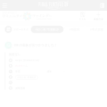
リスト
募集作成
#初心者/若葉歓迎
#絶挑戦
#零式挑戦
アピールタグ
0件の募集が見つかりました！
指定なし
Aegis (Elemental)
PvPチーム
平日
週末
＃初心者/若葉歓迎
使用言語