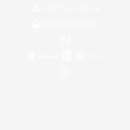
©2026 Sony Interactive Entertainment LLC."PlayStation Family Mark", "PlayStation", "PS5
logo", "PS5", "PS4 logo" and "PS4" are registered trademarks or trademarks of Sony
Interactive Entertainment Inc.
Microsoft, the XBOX Sphere mark, the Series X|S logo and XBOX Series X|S are trademarks
of the Microsoft group of companies.
Nintendo Switch is a trademark of Nintendo.
Windows is either a registered trademark or trademark of Microsoft Corporation in the United
States and/or other countries.
Mac is a trademark of Apple Inc.
©2026 Valve Corporation. Steam and the Steam logo are trademarks and/or registered
trademarks of Valve Corporation in the U.S. and/or other countries.