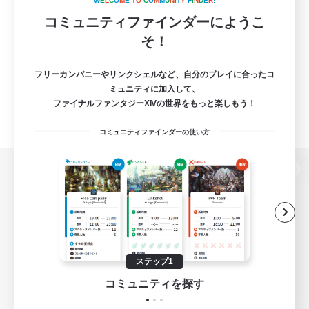
W
E
L
C
O
M
E
T
O
C
O
M
M
U
N
I
T
Y
F
I
N
D
E
R
!
コミュニティファインダーにようこ
そ！
フリーカンパニーやリンクシェルなど、自分のプレイに合ったコ
ミュニティに加入して、
ファイナルファンタジーXIVの世界をもっと楽しもう！
コミュニティファインダーの使い方
パソコン版へ
関連商品
e-STOREで購入
ステップ1
ゲームダウンロード
コミュニティを探す