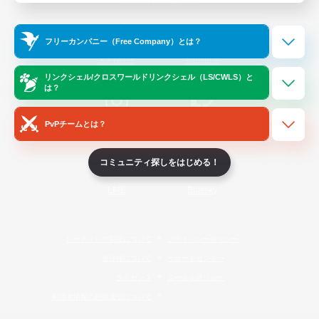
Official Information
フリーカンパニー（Free Company）とは？
/
X
News
YouTube
リンクシェル/クロスワールドリンクシェル（LS/CWLS）と
は？
PvPチームとは？
Instagram
Twitch
コミュニティ探しをはじめる！
LINE
Bluesky
レーティング制度について
プライバシーポリシー
著作権について
サポートセンター
ライセンス
ルール＆ポリシー
利用者情報の外部送信について