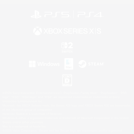
©2026 Sony Interactive Entertainment LLC."PlayStation Family Mark", "PlayStation", "PS5
logo", "PS5", "PS4 logo" and "PS4" are registered trademarks or trademarks of Sony
Interactive Entertainment Inc.
Microsoft, the XBOX Sphere mark, the Series X|S logo and XBOX Series X|S are trademarks
of the Microsoft group of companies.
Nintendo Switch is a trademark of Nintendo.
Windows is either a registered trademark or trademark of Microsoft Corporation in the United
States and/or other countries.
Mac is a trademark of Apple Inc.
©2026 Valve Corporation. Steam and the Steam logo are trademarks and/or registered