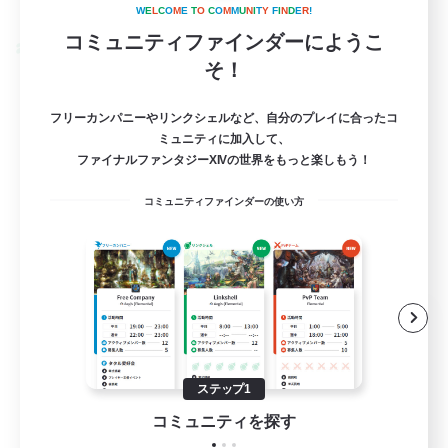
募集期間: 2026/08/31 まで
W
E
L
C
O
M
E
T
O
C
O
M
M
U
N
I
T
Y
F
I
N
D
E
R
!
コミュニティファインダーにようこ
クロスワールドリンクシェル
そ！
フリーカンパニーやリンクシェルなど、自分のプレイに合ったコ
ミュニティに加入して、
ファイナルファンタジーXIVの世界をもっと楽しもう！
コミュニティファインダーの使い方
立ち上げメンバー募集
Elemental
2
ステップ1
募集人数
コミュニティを探す
絶アレキ攻略(※P4未来観測αまで行ける人)