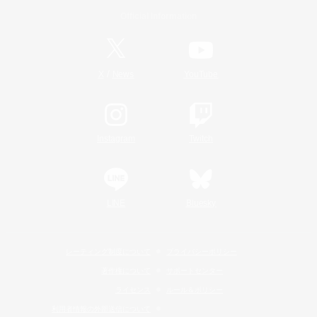
Official Information
/
X
News
YouTube
Instagram
Twitch
LINE
Bluesky
レーティング制度について
プライバシーポリシー
著作権について
サポートセンター
ライセンス
ルール＆ポリシー
利用者情報の外部送信について