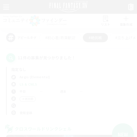
リスト
募集作成
#初心者/若葉歓迎
#絶挑戦
#立ち上げメ
アピールタグ
11件の募集が見つかりました！
指定なし
Aegis (Elemental)
LS & CWLS
平日
週末
＃絶挑戦
使用言語
クロスワールドリンクシェル
NEW