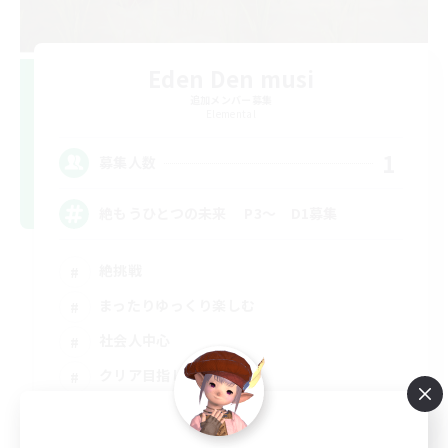
Eden Den musi
追加メンバー募集
Elemental
1
募集人数
絶もうひとつの未来 P3～ D1募集
絶挑戦
まったりゆっくり楽しむ
社会人中心
クリア目指して頑張る
JA
詳細を見る