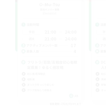
O-Mu-Tsu
追加メンバー募集
Elemental
活動時間
活
21:00
24:00
平日
平
21:00
24:00
週末
週
17
アクティブメンバー数
ア
4
募集人数
募
フリトラ/若葉/高難度初心者限
D
定募集！ゆるく極攻略
人
初心者/若葉歓迎
初心
極挑戦
復帰
まったりゆっくり楽しむ
体験
クリア目指して頑張る
まっ
JA
募集期間: 2026/09/06 まで