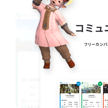
クロスワールドリンクシェル
クロス
NEW
コミュ
フリーカンパ
KIZNA
追加メンバー募集
Elemental
活動時間
活
8:00
23:00
平日
平
8:00
23:00
週末
週
8
アクティブメンバー数
ア
15
募集人数
募