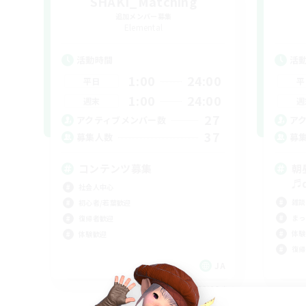
SHAKI_Matching
追加メンバー募集
Elemental
活動時間
活
1:00
24:00
平日
平
1:00
24:00
週末
週
27
アクティブメンバー数
ア
37
募集人数
募
コンテンツ募集
朝
♬d
社会人中心
雑談
初心者/若葉歓迎
まっ
復帰者歓迎
体験
体験歓迎
復帰
JA
募集期間: 2026/09/06 まで