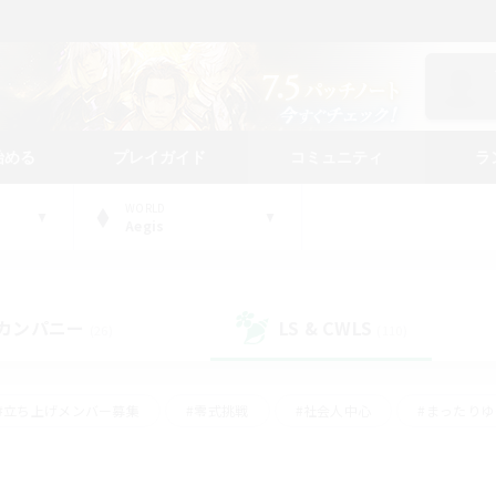
始める
プレイガイド
コミュニティ
ラ
WORLD
Aegis
カンパニー
LS & CWLS
(26)
(110)
#立ち上げメンバー募集
#零式挑戦
#社会人中心
#まったり
体験歓迎
#クラフター中心
#ロールプレイ
#ギャザラー中心
ージュプリズム）
#スクリーンショット撮影
#クリア目指して頑張る