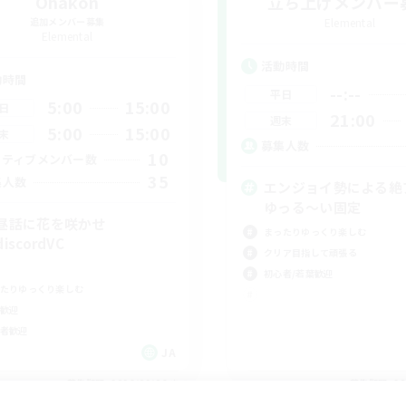
Ohakon
立ち上げメンバー
追加メンバー募集
Elemental
Elemental
活動時間
動時間
--:--
平日
5:00
15:00
日
21:00
週末
5:00
15:00
末
募集人数
10
クティブメンバー数
35
集人数
エンジョイ勢による絶
ゆっる〜い固定
昼話に花を咲かせ
まったりゆっくり楽しむ
iscordVC
クリア目指して頑張る
初心者/若葉歓迎
たりゆっくり楽しむ
歓迎
者歓迎
JA
募集期間: 2026/09/06 まで
募集期間: 20