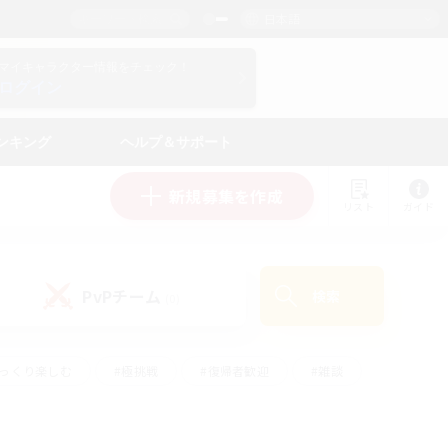
日本語
マイキャラクター情報をチェック！
ログイン
ンキング
ヘルプ＆サポート
新規募集を作成
リスト
ガイド
PvPチーム
検索
(0)
ゆっくり楽しむ
#極挑戦
#復帰者歓迎
#雑談
#ハウジング
#トレジャーハント
#レベリング
#プレイヤー主催イベント