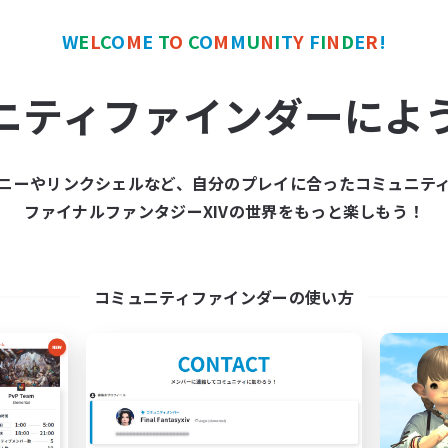
W
E
L
C
O
M
E
T
O
C
O
M
M
U
N
I
T
Y
F
I
N
D
E
R
!
ワールドリンクシェル
クロスワールドリンクシェル
NEW
ニティファインダーによ
ニーやリンクシェルなど、自分のプレイに合ったコミュニテ
ファイナルファンタジーXIVの世界をもっと楽しもう！
El-ahrairah
Gengo Kouryuu 
追加メンバー募集
追加メンバー募集
Elemental
Elemental
コミュニティファインダーの使い方
動時間
活動時間
20:00
2:00
20:00
日
平日
12:00
2:00
15:00
末
週末
20
クティブメンバー数
アクティブメンバー数
10
集人数
募集人数