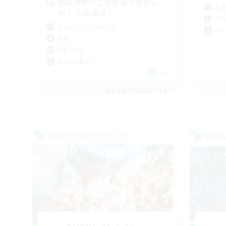
悩みや辛いことはありません
社会
か？？VCあり！
まっ
まったりゆっくり楽しむ
クリ
雑談
社会人中心
なんでも楽しむ
JA
募集期間: 2026/09/06 まで
クロスワールドリンクシェル
クロス