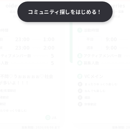
oideyo-oide
Sonneries
コミュニティ探しをはじめる！
追加メンバー募集
追加メンバー募集
Elemental
Elemental
動時間
活動時間
23:00
1:00
9:00
日
平日
23:00
2:00
9:00
末
週末
5
クティブメンバー数
アクティブメンバー数
5
集人数
募集人数
C不問♡うぉぉぉぉぉ♡社会
VCメイン
が多いよ！！！
まったりゆっくり楽しむ
者/若葉歓迎
なんでも楽しむ
者歓迎
雑談
歓迎
体験歓迎
たりゆっくり楽しむ
JA
募集期間: 2026/09/06 まで
募集期間: 20