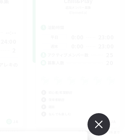
募集
Chill&Play
追加メンバー募集
Elemental
活動時間
--:--
0:00
23:00
平日
24:00
0:00
23:00
週末
2
25
アクティブメンバー数
20
募集人数
アレキの
初心者/若葉歓迎
復帰者歓迎
雑談
なんでも楽しむ
JA
JA
26/09/06 まで
募集期間: 2026/09/06 まで