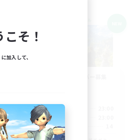
クロスワールドリンクシェル
NEW
NEW
うこそ！
ィに加入して、
Cafe
立ち上げメンバー募集
Elemental
活動時間
21:00
23:00
平日
24:00
21:00
23:00
週末
24:00
14
募集人数
10
30