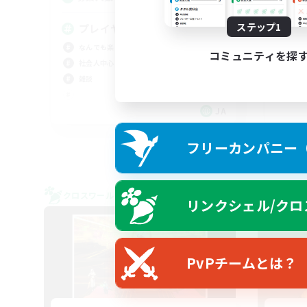
ステップ1
プレイヤー交流
う
なんでも楽しむ
初心
コミュニティを探
社会人中心
雑談
雑談
まっ
スク
JA
募集期間: 2026/09/06 まで
フリーカンパニー（F
クロスワールドリンクシェル
クロス
リンクシェル/クロ
NEW
PvPチームとは？