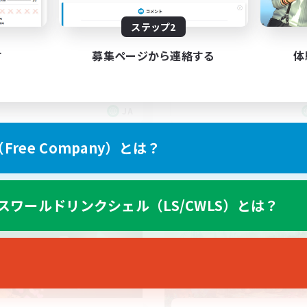
ステップ2
さお限定CWLS
ゆるりと言語交流
者/若葉歓迎
す
募集ページから連絡する
体
たりゆっくり楽しむ
リーンショット撮影
JA
募集期間: 2026/09/06 まで
募集期間: 20
ree Company）とは？
ワールドリンクシェル
クロスワールドリンクシェル
スワールドリンクシェル（LS/CWLS）とは？