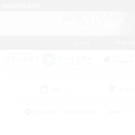
ニュース
FFXIVを
DATA CENTER
Elemental
ALL
フリー
(136)
アピールタグ
#初心者/若葉歓迎
#絶挑戦
#学生中心
#なんでも楽しむ
#モブハント
#
#演奏
#ミラプリ（ミラ