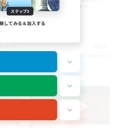
基本VCなし！戦闘苦手ギミッ
ク不安歓迎！極と零式
ステップ3
立ち上げメンバー募集
極挑戦
験してみる＆加入する
零式挑戦
社会人中心
JA / EN
JA
26/09/06 まで
募集期間: 2026/09/06 まで
クロスワールドリンクシェル
NEW