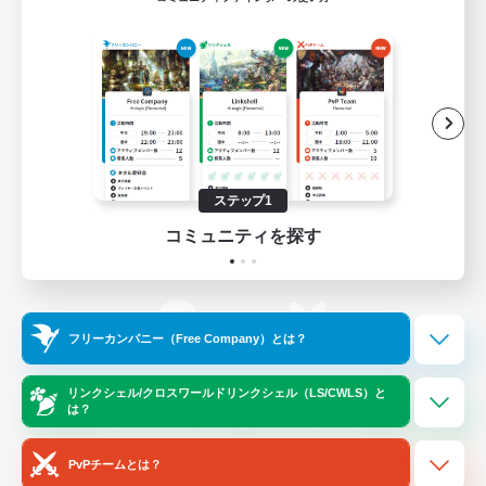
ゲームダウンロード
Official Information
/
X
News
YouTube
ステップ1
コミュニティを探す
Instagram
Twitch
フリーカンパニー（Free Company）とは？
LINE
Bluesky
リンクシェル/クロスワールドリンクシェル（LS/CWLS）と
は？
レーティング制度について
プライバシーポリシー
著作権について
サポートセンター
PvPチームとは？