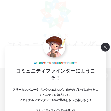
W
E
L
C
O
M
E
T
O
C
O
M
M
U
N
I
T
Y
F
I
N
D
E
R
!
コミュニティファインダーにようこ
そ！
パソコン版へ
フリーカンパニーやリンクシェルなど、自分のプレイに合ったコ
ミュニティに加入して、
ファイナルファンタジーXIVの世界をもっと楽しもう！
関連商品
e-STOREで購入
コミュニティファインダーの使い方