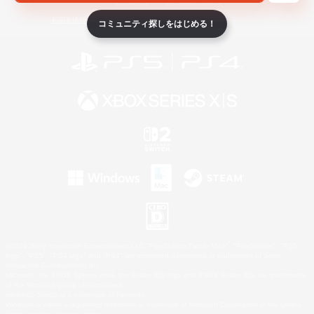
ライセンス
ルール＆ポリシー
利用者情報の外部送信について
コミュニティ探しをはじめる！
©2026 Sony Interactive Entertainment LLC."PlayStation Family Mark", "PlayStation", "PS5
logo", "PS5", "PS4 logo" and "PS4" are registered trademarks or trademarks of Sony
Interactive Entertainment Inc.
Microsoft, the XBOX Sphere mark, the Series X|S logo and XBOX Series X|S are trademarks
of the Microsoft group of companies.
Nintendo Switch is a trademark of Nintendo.
Windows is either a registered trademark or trademark of Microsoft Corporation in the United