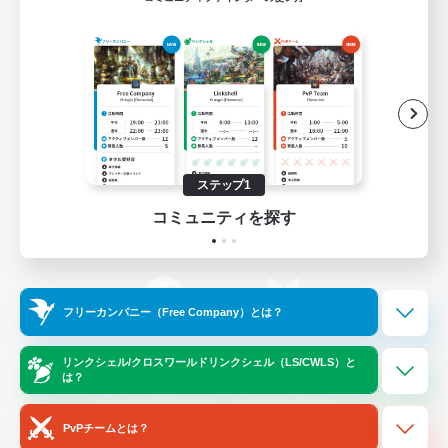
ゲームダウンロード
Official Information
/
X
News
YouTube
ステップ1
コミュニティを探す
Instagram
Twitch
フリーカンパニー（Free Company）とは？
LINE
Bluesky
リンクシェル/クロスワールドリンクシェル（LS/CWLS）と
は？
レーティング制度について
プライバシーポリシー
著作権について
サポートセンター
PvPチームとは？