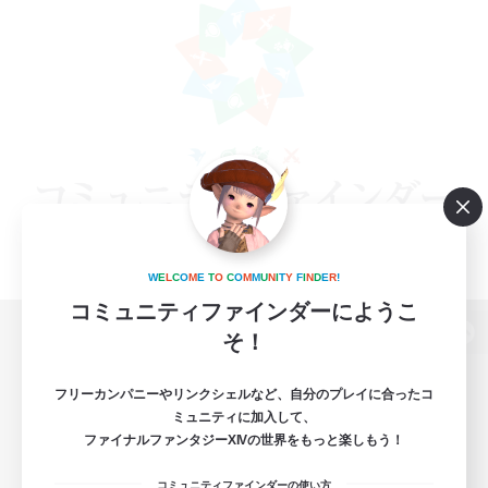
W
E
L
C
O
M
E
T
O
C
O
M
M
U
N
I
T
Y
F
I
N
D
E
R
!
コミュニティファインダーにようこ
そ！
パソコン版へ
フリーカンパニーやリンクシェルなど、自分のプレイに合ったコ
ミュニティに加入して、
ファイナルファンタジーXIVの世界をもっと楽しもう！
関連商品
e-STOREで購入
コミュニティファインダーの使い方