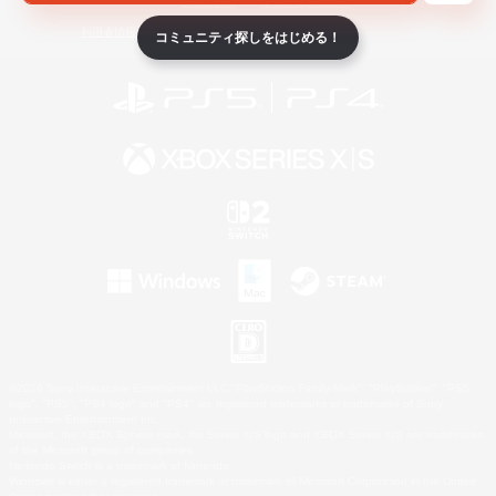
ライセンス
ルール＆ポリシー
利用者情報の外部送信について
コミュニティ探しをはじめる！
©2026 Sony Interactive Entertainment LLC."PlayStation Family Mark", "PlayStation", "PS5
logo", "PS5", "PS4 logo" and "PS4" are registered trademarks or trademarks of Sony
Interactive Entertainment Inc.
Microsoft, the XBOX Sphere mark, the Series X|S logo and XBOX Series X|S are trademarks
of the Microsoft group of companies.
Nintendo Switch is a trademark of Nintendo.
Windows is either a registered trademark or trademark of Microsoft Corporation in the United