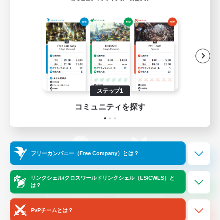
ゲームダウンロード
Official Information
/
X
News
YouTube
ステップ1
コミュニティを探す
Instagram
Twitch
フリーカンパニー（Free Company）とは？
LINE
Bluesky
リンクシェル/クロスワールドリンクシェル（LS/CWLS）と
は？
レーティング制度について
プライバシーポリシー
著作権について
サポートセンター
PvPチームとは？