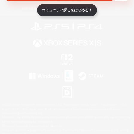
ライセンス
ルール＆ポリシー
利用者情報の外部送信について
コミュニティ探しをはじめる！
©2026 Sony Interactive Entertainment LLC."PlayStation Family Mark", "PlayStation", "PS5
logo", "PS5", "PS4 logo" and "PS4" are registered trademarks or trademarks of Sony
Interactive Entertainment Inc.
Microsoft, the XBOX Sphere mark, the Series X|S logo and XBOX Series X|S are trademarks
of the Microsoft group of companies.
Nintendo Switch is a trademark of Nintendo.
Windows is either a registered trademark or trademark of Microsoft Corporation in the United