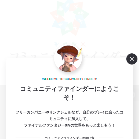
W
E
L
C
O
M
E
T
O
C
O
M
M
U
N
I
T
Y
F
I
N
D
E
R
!
コミュニティファインダーにようこ
そ！
パソコン版へ
フリーカンパニーやリンクシェルなど、自分のプレイに合ったコ
ミュニティに加入して、
ファイナルファンタジーXIVの世界をもっと楽しもう！
関連商品
e-STOREで購入
コミュニティファインダーの使い方