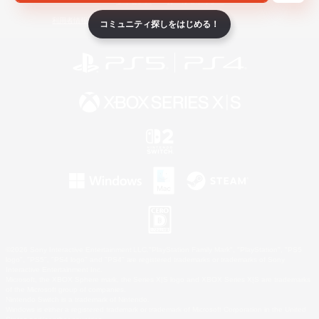
ライセンス
ルール＆ポリシー
利用者情報の外部送信について
コミュニティ探しをはじめる！
©2026 Sony Interactive Entertainment LLC."PlayStation Family Mark", "PlayStation", "PS5
logo", "PS5", "PS4 logo" and "PS4" are registered trademarks or trademarks of Sony
Interactive Entertainment Inc.
Microsoft, the XBOX Sphere mark, the Series X|S logo and XBOX Series X|S are trademarks
of the Microsoft group of companies.
Nintendo Switch is a trademark of Nintendo.
Windows is either a registered trademark or trademark of Microsoft Corporation in the United