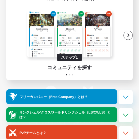
ゲームダウンロード
Official Information
/
X
News
YouTube
ステップ1
コミュニティを探す
Instagram
Twitch
フリーカンパニー（Free Company）とは？
LINE
Bluesky
リンクシェル/クロスワールドリンクシェル（LS/CWLS）と
は？
レーティング制度について
プライバシーポリシー
著作権について
サポートセンター
PvPチームとは？