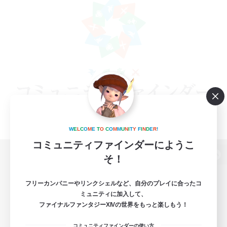
W
E
L
C
O
M
E
T
O
C
O
M
M
U
N
I
T
Y
F
I
N
D
E
R
!
コミュニティファインダーにようこ
そ！
パソコン版へ
フリーカンパニーやリンクシェルなど、自分のプレイに合ったコ
ミュニティに加入して、
ファイナルファンタジーXIVの世界をもっと楽しもう！
関連商品
e-STOREで購入
コミュニティファインダーの使い方