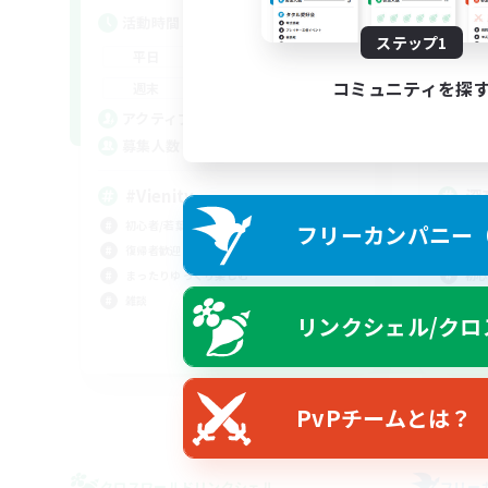
活動時間
活
ステップ1
0:00
23:00
平日
平
0:00
23:00
コミュニティを探
週末
週
5
アクティブメンバー数
ア
15
募集人数
募
#Vienity
深
初心者/若葉歓迎
復帰
フリーカンパニー（F
復帰者歓迎
まっ
まったりゆっくり楽しむ
初心
雑談
体験
リンクシェル/クロ
JA
募集期間: 2026/09/05 まで
PvPチームとは？
クロスワールドリンクシェル
フリー