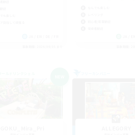
者歓迎
なんでも楽しむ
歓迎
レベリング
でも楽しむ
初心者/若葉歓迎
ア目指して頑張る
復帰者歓迎
JA / EN / DE / FR
JA / EN
募集期間: 2026/09/05 まで
募集期間: 20
ワールドリンクシェル
フリーカンパニー
NEW
GOKU_Mira_Pri
ALLEGORY
追加メンバー募集
追加メンバー募集