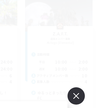
Z.A.F.T.
追加メンバー募集
Aegis [Elemental]
活動時間
24:00
10:00
2:00
平日
24:00
10:00
2:00
週末
6
10
アクティブメンバー数
4
4
募集人数
なし！
ゆるっとまったりのんびり系
FC
まったりゆっくり楽しむ