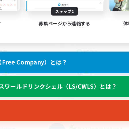
動時間
活動時間
ステップ2
21:00
4:00
20:00
日
平日
21:00
5:00
14:00
す
募集ページから連絡する
体
末
週末
12
クティブメンバー数
アクティブメンバー数
5
集人数
募集人数
夜民
VCあり
者歓迎
初心者/若葉歓迎
ree Company）とは？
たりゆっくり楽しむ
復帰者歓迎
者/若葉歓迎
極挑戦
歓迎
クリア目指して頑張る
スワールドリンクシェル（LS/CWLS）とは？
JA
募集期間: 2026/09/05 まで
募集期間: 20
カンパニー
クロスワールドリンクシェル