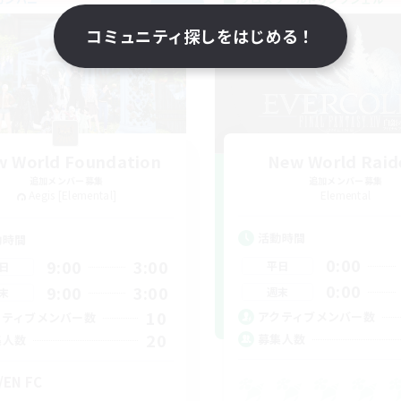
NEW
コミュニティ探しをはじめる！
 World Foundation
New World Raid
追加メンバー募集
追加メンバー募集
Aegis [Elemental]
Elemental
活動時間
動時間
0:00
9:00
3:00
平日
日
0:00
9:00
3:00
週末
末
10
アクティブメンバー数
クティブメンバー数
20
募集人数
集人数
/EN FC