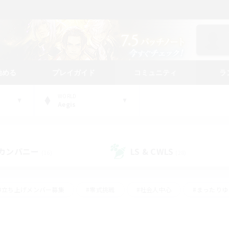
始める
プレイガイド
コミュニティ
ラ
WORLD
Aegis
カンパニー
LS & CWLS
(16)
(28)
#立ち上げメンバー募集
#零式挑戦
#社会人中心
#まったり
体験歓迎
#クラフター中心
#ロールプレイ
#ギャザラー中心
ージュプリズム）
#スクリーンショット撮影
#クリア目指して頑張る