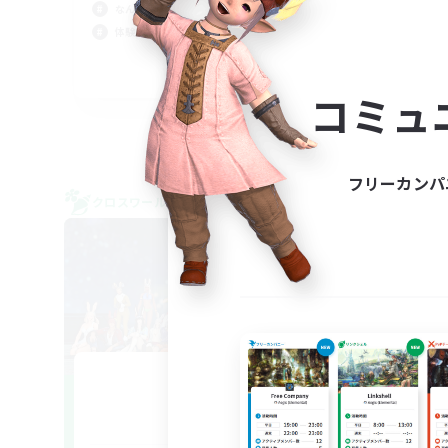
復帰
なんでも楽しむ
体験
体験歓迎
まっ
JA
コミュ
募集期間: 2026/09/06 まで
フリーカンパ
クロスワールドリンクシェル
クロス
Vienity
追加メンバー募集
Elemental