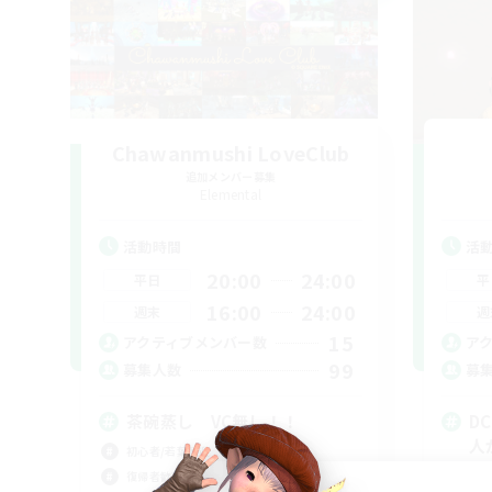
Chawanmushi LoveClub
追加メンバー募集
Elemental
活動時間
活
20:00
24:00
平日
平
16:00
24:00
週末
週
15
アクティブメンバー数
ア
99
募集人数
募
茶碗蒸し VC無し！！
D
人
初心者/若葉歓迎
初心
復帰者歓迎