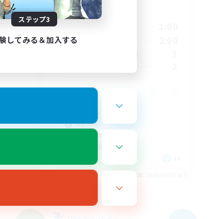
活動時間
ステップ3
1:00
21:00
1:00
平日
2:00
験してみる＆加入する
20:00
2:00
週末
3
3
アクティブメンバー数
10
2
募集人数
立ち上げメンバー募集
社会人中心
初心者/若葉歓迎
復帰者歓迎
JA
JA
26/09/05 まで
募集期間: 2026/09/05 まで
フリーカンパニー