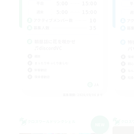
5:00
15:00
平日
平
5:00
15:00
週末
週
10
アクティブメンバー数
ア
35
募集人数
募
朝昼話に花を咲かせ
特
♬discordVC
パ
雑談
復帰
まったりゆっくり楽しむ
初心
体験歓迎
なん
復帰者歓迎
社会
JA
募集期間: 2026/09/06 まで
クロスワールドリンクシェル
クロス
NEW