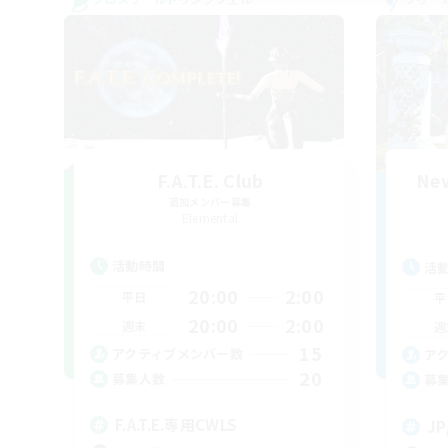
F.A.T.E. Club
New
追加メンバー募集
Elemental
活動時間
活
20:00
2:00
平日
平
20:00
2:00
週末
週
15
アクティブメンバー数
ア
20
募集人数
募
F.A.T.E.専用CWLS
JP