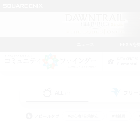
ニュース
FFXIVを
DATA CENTER
Elemental
ALL
フリー
(44)
アピールタグ
#初心者/若葉歓迎
#絶挑戦
#学生中心
#なんでも楽しむ
#モブハント
#
#演奏
#ミラプリ（ミラ