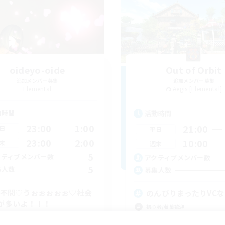
oideyo-oide
Out of Orbit
追加メンバー募集
追加メンバー募集
Elemental
Aegis [Elemental]
動時間
活動時間
23:00
1:00
21:00
日
平日
23:00
2:00
10:00
末
週末
5
クティブメンバー数
アクティブメンバー数
5
集人数
募集人数
C不問♡うぉぉぉぉぉ♡社会
のんびりまったりVC
が多いよ！！！
初心者/若葉歓迎
者/若葉歓迎
復帰者歓迎