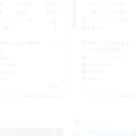
18:00
1:00
19:00
日
平日
9:00
2:00
10:00
末
週末
25
クティブメンバー数
アクティブメンバー数
8
集人数
募集人数
徴がないのが特徴や！（キッ
縛りなく自由気ままに
リ）
り楽しめる活動
者歓迎
まったりゆっくり楽しむ
者/若葉歓迎
初心者/若葉歓迎
でも楽しむ
復帰者歓迎
人中心
体験歓迎
JA
募集期間: 2026/09/06 まで
募集期間: 20
ワールドリンクシェル
フリーカンパニー