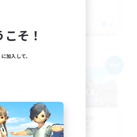
初心者/若葉歓迎
復帰者歓迎
なんでも楽しむ
JA
JA
うこそ！
26/09/05 まで
募集期間: 2026/09/05 まで
ィに加入して、
フリーカンパニー
NEW
Nexus Mirage
追加メンバー募集
Aegis [Elemental]