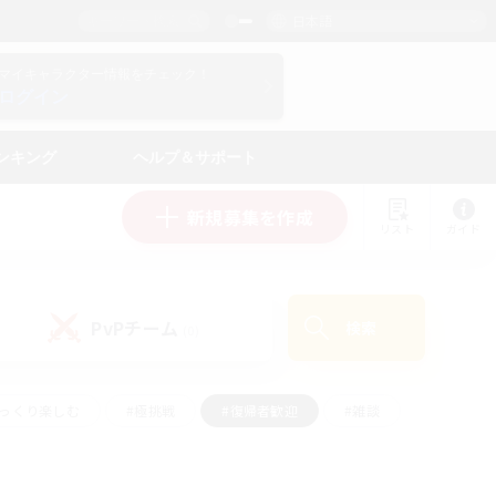
日本語
マイキャラクター情報をチェック！
ログイン
ンキング
ヘルプ＆サポート
新規募集を作成
リスト
ガイド
PvPチーム
検索
(0)
ゆっくり楽しむ
#極挑戦
#復帰者歓迎
#雑談
#ハウジング
#トレジャーハント
#レベリング
#プレイヤー主催イベント