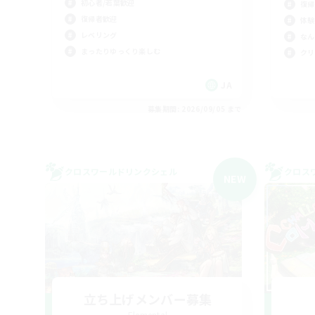
初心者/若葉歓迎
復帰
復帰者歓迎
体験
レベリング
なん
まったりゆっくり楽しむ
クリ
JA
募集期間: 2026/09/05 まで
クロスワールドリンクシェル
クロス
NEW
立ち上げメンバー募集
Elemental