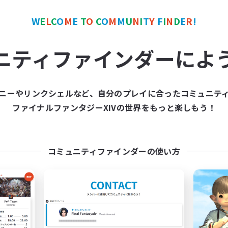
者歓迎
社会人中心
歓迎
まったりゆっくり楽しむ
W
E
L
C
O
M
E
T
O
C
O
M
M
U
N
I
T
Y
F
I
N
D
E
R
!
たりゆっくり楽しむ
JA
ニティファインダーによ
募集期間: 2026/09/05 まで
募集期間: 20
ニーやリンクシェルなど、自分のプレイに合ったコミュニテ
ワールドリンクシェル
クロスワールドリンクシェル
ファイナルファンタジーXIVの世界をもっと楽しもう！
NEW
コミュニティファインダーの使い方
night-owl
Baby Steps
追加メンバー募集
追加メンバー募集
Elemental
Elemental