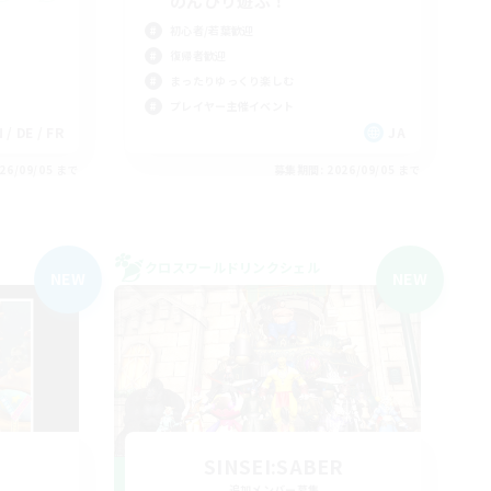
のんびり遊ぶ！
初心者/若葉歓迎
復帰者歓迎
まったりゆっくり楽しむ
プレイヤー主催イベント
 / DE / FR
JA
26/09/05 まで
募集期間: 2026/09/05 まで
クロスワールドリンクシェル
NEW
NEW
SINSEI:SABER
追加メンバー募集