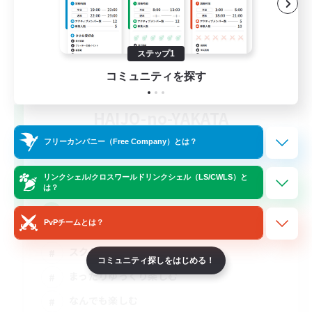
ステップ1
コミュニティを探す
HAIJO-no-YAKATA
追加メンバー募集
Elemental
フリーカンパニー（Free Company）とは？
8
募集人数
リンクシェル/クロスワールドリンクシェル（LS/CWLS）と
は？
Discord鯖(vc任意)
PvPチームとは？
スクリーンショット撮影
コミュニティ探しをはじめる！
まったりゆっくり楽しむ
なんでも楽しむ