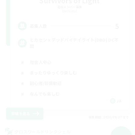
Survivors of Light
追加メンバー募集
Elemental
5
募集人数
ヒカセンｘデッドバイデイライト(DBD) DC不
問
社会人中心
まったりゆっくり楽しむ
初心者/若葉歓迎
なんでも楽しむ
JA
詳細を見る
募集期間: 2026/09/07 まで
クロスワールドリンクシェル