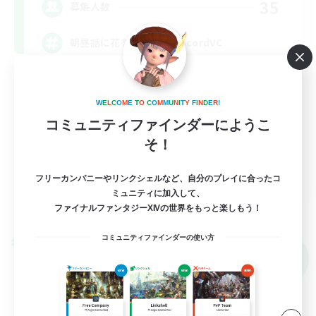
35
募集人数
朝昼話に花を咲かせ♬discordVC
雑談
W
E
L
C
O
M
E
T
O
C
O
M
M
U
N
I
T
Y
F
I
N
D
E
R
!
まったりゆっくり楽しむ
コミュニティファインダーにようこ
体験歓迎
そ！
復帰者歓迎
JA
フリーカンパニーやリンクシェルなど、自分のプレイに合ったコ
ミュニティに加入して、
詳細を見る
ファイナルファンタジーXIVの世界をもっと楽しもう！
募集期間: 2026/09/07 まで
コミュニティファインダーの使い方
クロスワールドリンクシェル
NEW