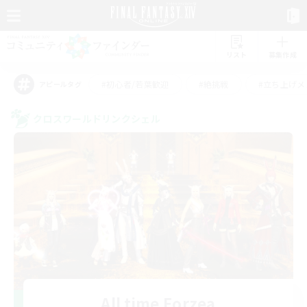
リスト
募集作成
#初心者/若葉歓迎
#絶挑戦
#立ち上げメ
アピールタグ
クロスワールドリンクシェル
All time Eorzea