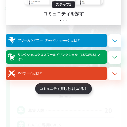
ステップ1
クロスワールドリンクシェル
コミュニティを探す
フリーカンパニー（Free Company）とは？
リンクシェル/クロスワールドリンクシェル（LS/CWLS）と
は？
PvPチームとは？
F.A.T.E. Club
コミュニティ探しをはじめる！
追加メンバー募集
Elemental
20
募集人数
F.A.T.E.専用CWLS