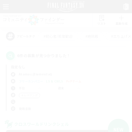
リスト
募集作成
#初心者/若葉歓迎
#絶挑戦
#立ち上げメ
アピールタグ
6件の募集が見つかりました！
指定なし
Atomos (Elemental)
フリーカンパニー
LS & CWLS
PvPチーム
平日
週末
＃レベリング
使用言語
クロスワールドリンクシェル
NEW