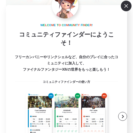
Ragnarok-Dawntrail 1
追加メンバー募集
W
E
L
C
O
M
E
T
O
C
O
M
M
U
N
I
T
Y
F
I
N
D
E
R
!
Elemental
コミュニティファインダーにようこ
36
そ！
募集人数
クレセントアイル、フォークタワー初心者練習
フリーカンパニーやリンクシェルなど、自分のプレイに合ったコ
ミュニティに加入して、
ファイナルファンタジーXIVの世界をもっと楽しもう！
初心者/若葉歓迎
コミュニティファインダーの使い方
プレイヤー主催イベント
レベリング
まったりゆっくり楽しむ
JA
詳細を見る
募集期間: 2026/09/07 まで