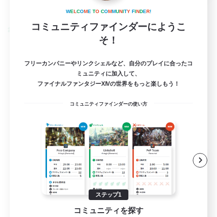
詳細を見る
募集期間: 2026/09/01 まで
W
E
L
C
O
M
E
T
O
C
O
M
M
U
N
I
T
Y
F
I
N
D
E
R
!
コミュニティファインダーにようこ
クロスワールドリンクシェル
そ！
フリーカンパニーやリンクシェルなど、自分のプレイに合ったコ
ミュニティに加入して、
ファイナルファンタジーXIVの世界をもっと楽しもう！
コミュニティファインダーの使い方
Elemental Day Night
追加メンバー募集
Elemental
ステップ1
10
募集人数
コミュニティを探す