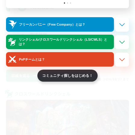
#初挑戦歓迎
極挑戦
フリーカンパニー（Free Company）とは？
零式挑戦
リンクシェル/クロスワールドリンクシェル（LS/CWLS）と
復帰者歓迎
は？
まったりゆっくり楽しむ
PvPチームとは？
JA
詳細を見る
コミュニティ探しをはじめる！
募集期間: 2026/08/27 まで
クロスワールドリンクシェル