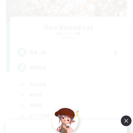
One Round cat
追加メンバー募集
Elemental
3
募集人数
長期固定
零式挑戦
絶挑戦
極挑戦
クリア目指して頑張る
JA