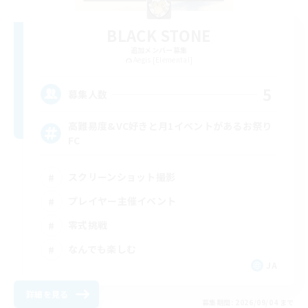
BLACK STONE
追加メンバー募集
Aegis [Elemental]
5
募集人数
高難易度&VC好きと月1イベントがあるお祭り
FC
スクリーンショット撮影
プレイヤー主催イベント
零式挑戦
なんでも楽しむ
JA
詳細を見る
募集期間: 2026/09/04 まで