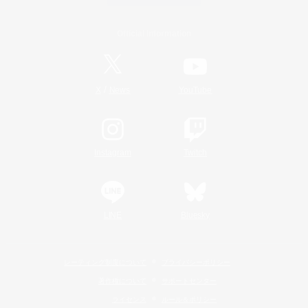
Official Information
/
X
News
YouTube
Instagram
Twitch
LINE
Bluesky
レーティング制度について
プライバシーポリシー
著作権について
サポートセンター
ライセンス
ルール＆ポリシー