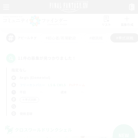
リスト
募集作成
#初心者/若葉歓迎
#絶挑戦
#零式挑戦
アピールタグ
11件の募集が見つかりました！
指定なし
Aegis (Elemental)
フリーカンパニー
LS & CWLS
PvPチーム
平日
週末
＃零式挑戦
使用言語
クロスワールドリンクシェル
NEW