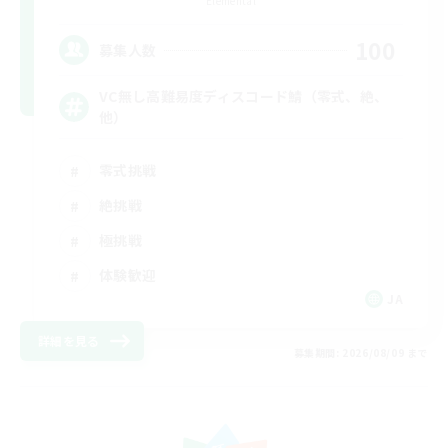
Elemental
100
募集人数
VC無し高難易度ディスコード鯖（零式、絶、
他）
零式挑戦
絶挑戦
極挑戦
体験歓迎
JA
詳細を見る
募集期間: 2026/08/09 まで