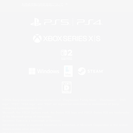
利用者情報の外部送信について
©2026 Sony Interactive Entertainment LLC."PlayStation Family Mark", "PlayStation", "PS5
logo", "PS5", "PS4 logo" and "PS4" are registered trademarks or trademarks of Sony
Interactive Entertainment Inc.
Microsoft, the XBOX Sphere mark, the Series X|S logo and XBOX Series X|S are trademarks
of the Microsoft group of companies.
Nintendo Switch is a trademark of Nintendo.
Windows is either a registered trademark or trademark of Microsoft Corporation in the United
States and/or other countries.