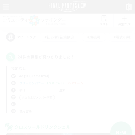
リスト
募集作成
#初心者/若葉歓迎
#絶挑戦
#零式挑戦
アピールタグ
24件の募集が見つかりました！
指定なし
Aegis (Elemental)
フリーカンパニー
LS & CWLS
PvPチーム
平日
週末
＃立ち上げメンバー募集
使用言語
クロスワールドリンクシェル
NEW