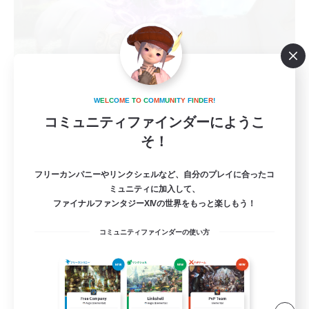
UMA_Totori
W
E
L
C
O
M
E
T
O
C
O
M
M
U
N
I
T
Y
F
I
N
D
E
R
!
追加メンバー募集
コミュニティファインダーにようこ
Elemental
そ！
3
募集人数
フリーカンパニーやリンクシェルなど、自分のプレイに合ったコ
ディスコード無
ミュニティに加入して、
ファイナルファンタジーXIVの世界をもっと楽しもう！
極挑戦
コミュニティファインダーの使い方
クリア目指して頑張る
まったりゆっくり楽しむ
立ち上げメンバー募集