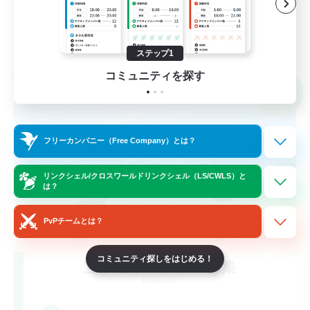
JA
詳細を見る
募集期間: 2026/09/04 まで
ステップ1
コミュニティを探す
クロスワールドリンクシェル
NEW
フリーカンパニー（Free Company）とは？
リンクシェル/クロスワールドリンクシェル（LS/CWLS）と
は？
PvPチームとは？
コミュニティ探しをはじめる！
立ち上げメンバー募集
Elemental