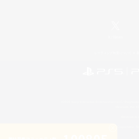
X
/
News
レーティング制度について
©2026 Sony Interactive Entertainment LLC."PlayStation
Microsoft, the 
Windows is e
©2026 Valve Corporation. St
累計募集コミュニティ数