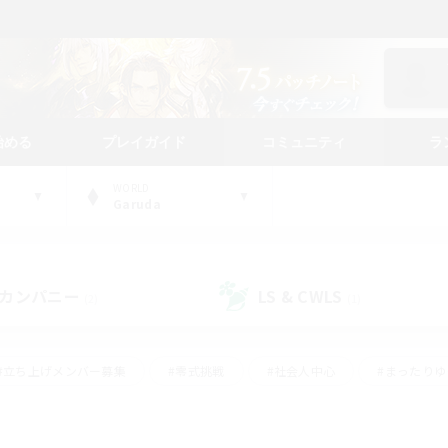
始める
プレイガイド
コミュニティ
ラ
WORLD
Garuda
カンパニー
LS & CWLS
(2)
(1)
#立ち上げメンバー募集
#零式挑戦
#社会人中心
#まったり
体験歓迎
#クラフター中心
#ロールプレイ
#ギャザラー中心
ージュプリズム）
#スクリーンショット撮影
#クリア目指して頑張る