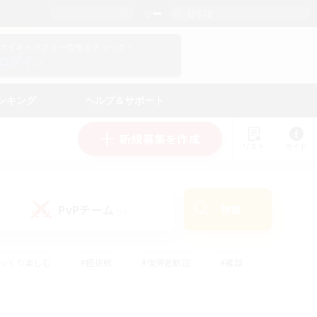
日本語
マイキャラクター情報をチェック！
ログイン
ンキング
ヘルプ＆サポート
新規募集を作成
リスト
ガイド
PvPチーム
検索
(0)
ゆっくり楽しむ
#極挑戦
#復帰者歓迎
#雑談
#ハウジング
#トレジャーハント
#レベリング
#プレイヤー主催イベント