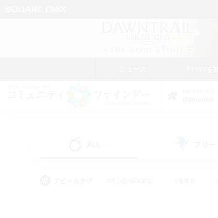
ニュース
FFXIVを
DATA CENTER
Elemental
ALL
フリー
(3)
アピールタグ
#初心者/若葉歓迎
#絶挑戦
#学生中心
#なんでも楽しむ
#モブハント
#
#演奏
#ミラプリ（ミラ