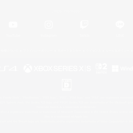
Official Information
YouTube
Instagram
Twitch
LINE
著作権について
プライバシーポリシー
サポートセンター
ライセンス
ルール＆ポリシー
 Family Mark", "PlayStation", "PS5 logo", "PS5", "PS4 logo" and "PS4" are registered trademark
XBOX Sphere mark, the Series X|S logo and XBOX Series X|S are trademarks of the Microsoft gro
Nintendo Switch is a trademark of Nintendo.
ither a registered trademark or trademark of Microsoft Corporation in the United States and/or oth
Mac is a trademark of Apple Inc.
eam and the Steam logo are trademarks and/or registered trademarks of Valve Corporation in the 