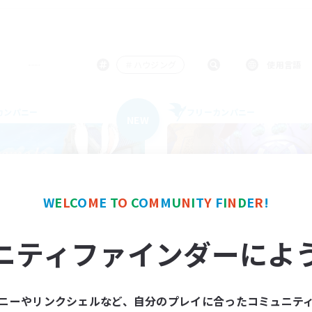
＃ハウジング
使用言語
カンパニー
フリーカンパニー
NEW
W
E
L
C
O
M
E
T
O
C
O
M
M
U
N
I
T
Y
F
I
N
D
E
R
!
Life Stream
sakekzu
ニティファインダーによ
追加メンバー募集
追加メンバー募集
Garuda [Elemental]
Garuda [Elemental
動時間
活動時間
ニーやリンクシェルなど、自分のプレイに合ったコミュニテ