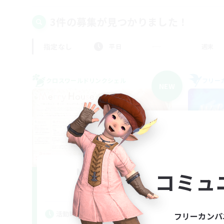
3件の募集が見つかりました！
指定なし
平日
週末
クロスワールドリンクシェル
フリー
NEW
Merry House
コミュ
追加メンバー募集
Elemental
活動時間
活
フリーカンパ