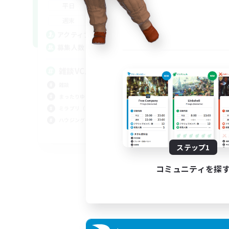
8:00
15:00
平日
平
8:00
15:00
週末
週
16
アクティブメンバー数
ア
10
募集人数
募
雑談VCメインCWLS
ノ
雑談
社会
まったりゆっくり楽しむ
初心
ミラプリ（ミラージュプリズム）
復帰
ハウジング
ハウ
JA
ステップ1
募集期間: 2026/09/05 まで
コミュニティを探