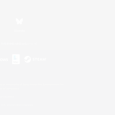
Bluesky
利用者情報の外部送信について
s or trademarks of Sony Interactive Entertainment Inc.
up of companies.
er countries.
U.S. and/or other countries.