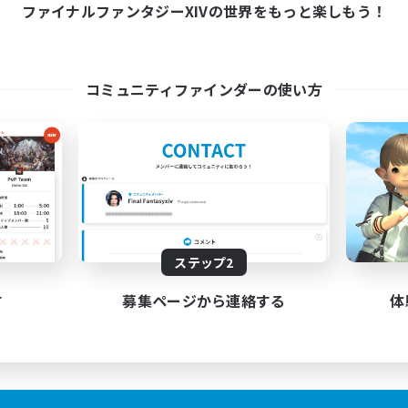
22:00
1:00
19:00
ファイナルファンタジーXIVの世界をもっと楽しもう！
日
平日
13:00
1:00
9:00
末
週末
3
クティブメンバー数
アクティブメンバー数
6
集人数
募集人数
コミュニティファインダーの使い方
ルマなしのまったりFC
少人数まったりFC
人中心
社会人中心
者/若葉歓迎
初心者/若葉歓迎
者歓迎
まったりゆっくり楽しむ
ジング
ハウジング
JA
ステップ2
募集期間: 2026/08/31 まで
募集期間: 20
す
募集ページから連絡する
体