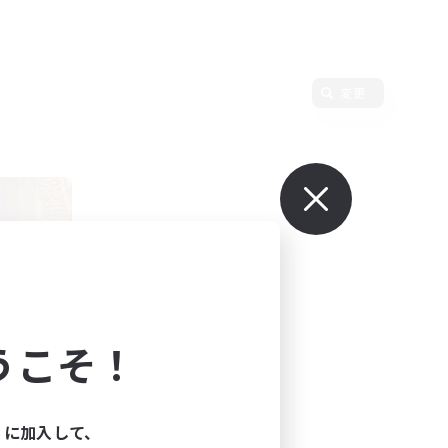
変更
うこそ！
]
ィに加入して、