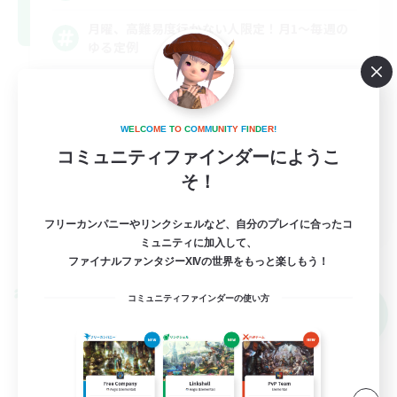
月曜、高難易度行かない人限定！月1～毎週の
ゆる定例
体験歓迎
スクリーンショット撮影
W
E
L
C
O
M
E
T
O
C
O
M
M
U
N
I
T
Y
F
I
N
D
E
R
!
まったりゆっくり楽しむ
コミュニティファインダーにようこ
そ！
社会人中心
JA
フリーカンパニーやリンクシェルなど、自分のプレイに合ったコ
ミュニティに加入して、
詳細を見る
募集期間: 2026/09/06 まで
ファイナルファンタジーXIVの世界をもっと楽しもう！
クロスワールドリンクシェル
コミュニティファインダーの使い方
NEW