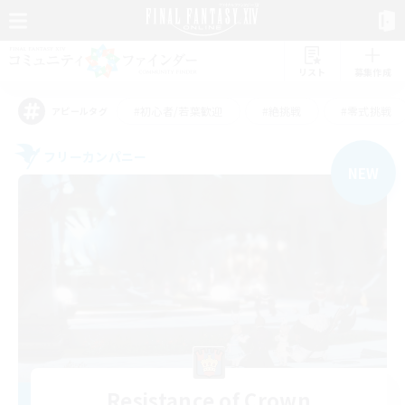
リスト
募集作成
#初心者/若葉歓迎
#絶挑戦
#零式挑戦
アピールタグ
フリーカンパニー
NEW
Resistance of Crown