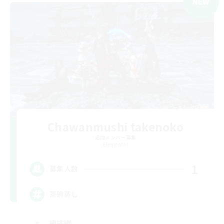
NEW
Chawanmushi takenoko
追加メンバー募集
Elemental
1
募集人数
茶碗蒸し
極挑戦