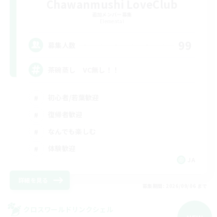
Chawanmushi LoveClub
追加メンバー募集
Elemental
99
募集人数
茶碗蒸し VC無し！！
初心者/若葉歓迎
復帰者歓迎
なんでも楽しむ
体験歓迎
JA
詳細を見る
募集期間: 2026/09/06 まで
クロスワールドリンクシェル