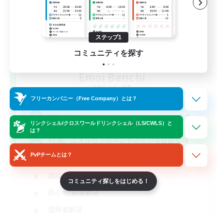
ステップ1
コミュニティを探す
Emoi Benchi
追加メンバー募集
Elemental
フリーカンパニー（Free Company）とは？
30
募集人数
リンクシェル/クロスワールドリンクシェル（LS/CWLS）と
は？
VC無。エオルゼアのベンチみたいな自由な場
所
PvPチームとは？
雑談
コミュニティ探しをはじめる！
初心者/若葉歓迎
復帰者歓迎