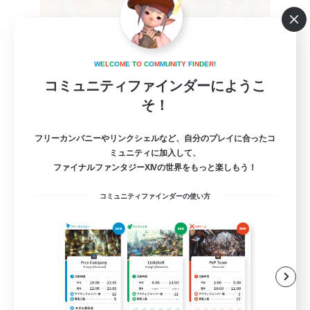
ChIzukatu!
W
E
L
C
O
M
E
T
O
C
O
M
M
U
N
I
T
Y
F
I
N
D
E
R
!
追加メンバー募集
コミュニティファインダーにようこ
Elemental
そ！
999
募集人数
フリーカンパニーやリンクシェルなど、自分のプレイに合ったコ
ミュニティに加入して、
G10深層
ファイナルファンタジーXIVの世界をもっと楽しもう！
トレジャーハント
コミュニティファインダーの使い方
初心者/若葉歓迎
体験歓迎
復帰者歓迎
JA