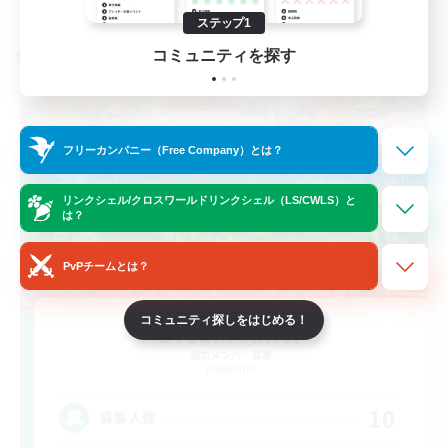
詳細を見る
募集期間: 2026/08/27 まで
ステップ1
コミュニティを探す
クロスワールドリンクシェル
フリーカンパニー（Free Company）とは？
リンクシェル/クロスワールドリンクシェル（LS/CWLS）と
は？
PvPチームとは？
コミュニティ探しをはじめる！
Dream Miner
追加メンバー募集
Elemental
10
募集人数