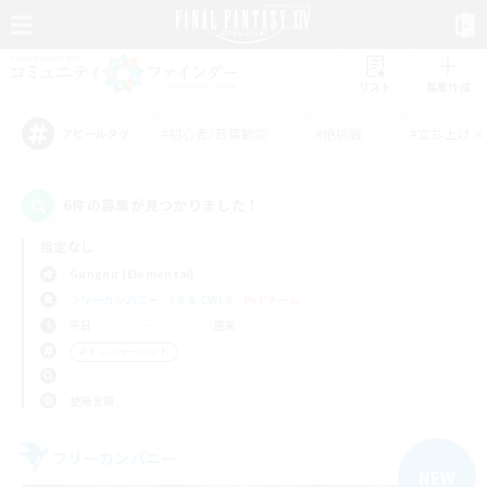
リスト
募集作成
#初心者/若葉歓迎
#絶挑戦
#立ち上げメ
アピールタグ
6件の募集が見つかりました！
指定なし
Gungnir (Elemental)
フリーカンパニー
LS & CWLS
PvPチーム
平日
週末
＃トレジャーハント
使用言語
フリーカンパニー
NEW