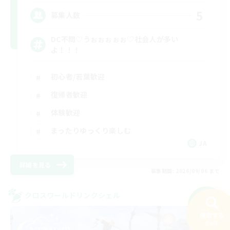
5
募集人数
DC不問♡うぉぉぉぉぉ♡社会人が多い
よ！！！
初心者/若葉歓迎
復帰者歓迎
体験歓迎
まったりゆっくり楽しむ
JA
詳細を見る
募集期間: 2026/09/06 まで
クロスワールドリンクシェル
NEW
検索する
64件