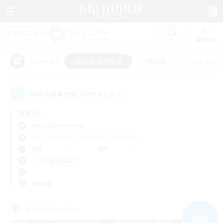
リスト
募集作成
#初心者/若葉歓迎
#絶挑戦
#立ち上げメ
アピールタグ
64件の募集が見つかりました！
指定なし
Kujata (Elemental)
フリーカンパニー
LS & CWLS
PvPチーム
平日
週末
＃初心者/若葉歓迎
使用言語
フリーカンパニー
NEW