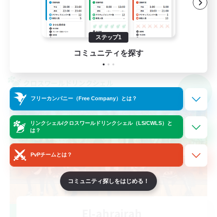
まったりゆっくり楽しむ
クリア目指して頑張る
JA
ステップ1
コミュニティを探す
詳細を見る
募集期間: 2026/09/07 まで
クロスワールドリンクシェル
NEW
フリーカンパニー（Free Company）とは？
リンクシェル/クロスワールドリンクシェル（LS/CWLS）と
は？
PvPチームとは？
コミュニティ探しをはじめる！
El-ahrairah