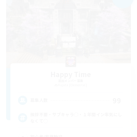
Happy Time
追加メンバー募集
Kujata [Elemental]
99
募集人数
挨拶不要・サブキャラ◯・１年間イン率気にし
なくて◯
初心者/若葉歓迎