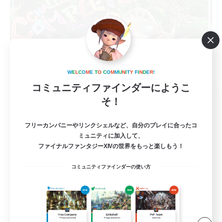
W
E
L
C
O
M
E
T
O
C
O
M
M
U
N
I
T
Y
F
I
N
D
E
R
!
コミュニティファインダーにようこ
GOKU_Mira_Pri
そ！
追加メンバー募集
Elemental
フリーカンパニーやリンクシェルなど、自分のプレイに合ったコ
5
ミュニティに加入して、
募集人数
ファイナルファンタジーXIVの世界をもっと楽しもう！
高難度初挑戦者大歓迎！
コミュニティファインダーの使い方
初心者/若葉歓迎
復帰者歓迎