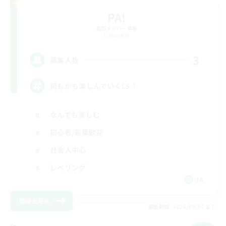
PA!
追加メンバー募集
Elemental
3
募集人数
何もかも楽しんでいくLS！
なんでも楽しむ
初心者/若葉歓迎
社会人中心
レベリング
JA
詳細を見る
募集期間: 2026/09/07 まで