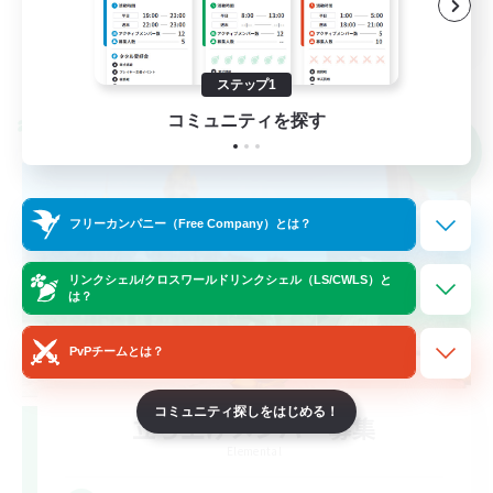
JA
詳細を見る
募集期間: 2026/09/05 まで
ステップ1
コミュニティを探す
クロスワールドリンクシェル
NEW
フリーカンパニー（Free Company）とは？
リンクシェル/クロスワールドリンクシェル（LS/CWLS）と
は？
PvPチームとは？
コミュニティ探しをはじめる！
立ち上げメンバー募集
Elemental