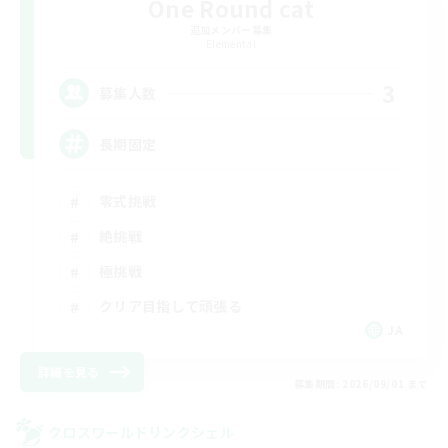
One Round cat
追加メンバー募集
Elemental
3
募集人数
長期固定
零式挑戦
絶挑戦
極挑戦
クリア目指して頑張る
JA
詳細を見る
募集期間: 2026/09/01 まで
クロスワールドリンクシェル