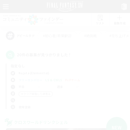
リスト
募集作成
#初心者/若葉歓迎
#絶挑戦
#立ち上げメ
アピールタグ
20件の募集が見つかりました！
指定なし
Kujata (Elemental)
フリーカンパニー
LS & CWLS
PvPチーム
平日
週末
＃クリア目指して頑張る
使用言語
クロスワールドリンクシェル
NEW