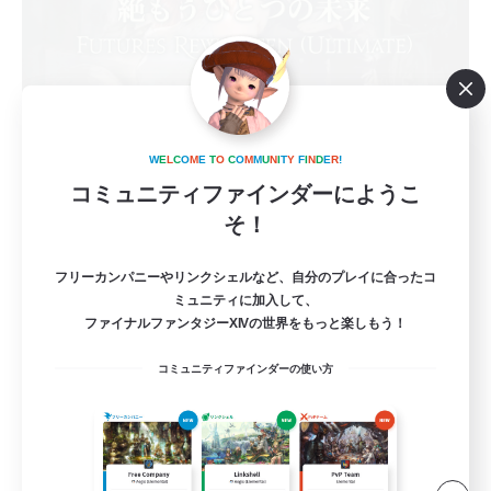
W
E
L
C
O
M
E
T
O
C
O
M
M
U
N
I
T
Y
F
I
N
D
E
R
!
立ち上げメンバー募集
コミュニティファインダーにようこ
Elemental
そ！
6
募集人数
フリーカンパニーやリンクシェルなど、自分のプレイに合ったコ
ミュニティに加入して、
絶エデン
ファイナルファンタジーXIVの世界をもっと楽しもう！
絶挑戦
コミュニティファインダーの使い方
立ち上げメンバー募集
クリア目指して頑張る