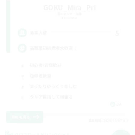
GOKU_Mira_Pri
追加メンバー募集
Elemental
5
募集人数
高難度初挑戦者大歓迎！
初心者/若葉歓迎
復帰者歓迎
まったりゆっくり楽しむ
クリア目指して頑張る
JA
詳細を見る
募集期間: 2026/09/07 まで
クロスワールドリンクシェル