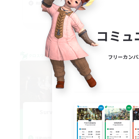
まっ
雑談
クリ
JA
募集期間: 2026/09/05 まで
コミュ
クロスワールドリンクシェル
クロス
フリーカンパ
NEW
Survivors of Light
追加メンバー募集
Elemental
活動時間
活