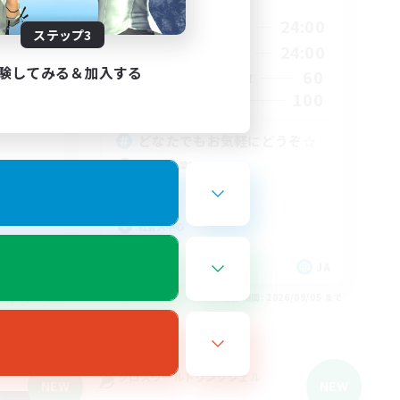
1:00
20:00
24:00
平日
ステップ3
2:00
12:00
24:00
週末
験してみる＆加入する
3
60
アクティブメンバー数
10
100
募集人数
どなたでもお気軽にどうぞ☆
初心者/若葉歓迎
体験歓迎
雑談
社会人中心
JA
JA
26/09/05 まで
募集期間: 2026/09/05 まで
クロスワールドリンクシェル
NEW
NEW