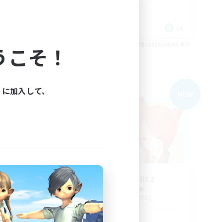
初心者/若葉歓迎
JA
JA
26/09/05 まで
募集期間: 2026/09/05 まで
うこそ！
フリーカンパニー
ィに加入して、
NEW
Crimson Blitz
追加メンバー募集
Aegis [Elemental]
活動時間