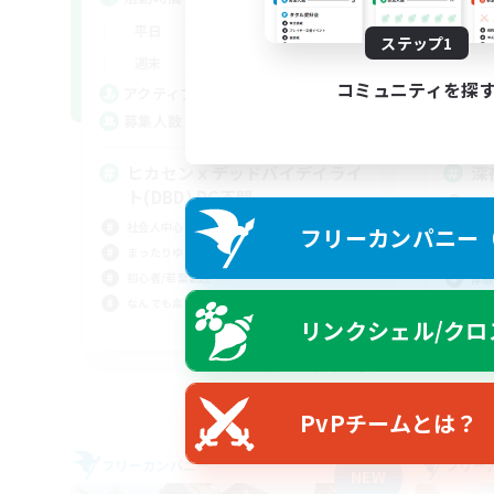
22:00
1:00
平日
平
ステップ1
22:00
2:00
週末
週
コミュニティを探
10
アクティブメンバー数
ア
5
募集人数
募
ヒカセンｘデッドバイデイライ
深
ト(DBD) DC不問
復帰
社会人中心
まっ
フリーカンパニー（F
まったりゆっくり楽しむ
初心
初心者/若葉歓迎
体験
なんでも楽しむ
リンクシェル/クロ
JA
募集期間: 2026/09/05 まで
PvPチームとは？
フリーカンパニー
フリー
NEW