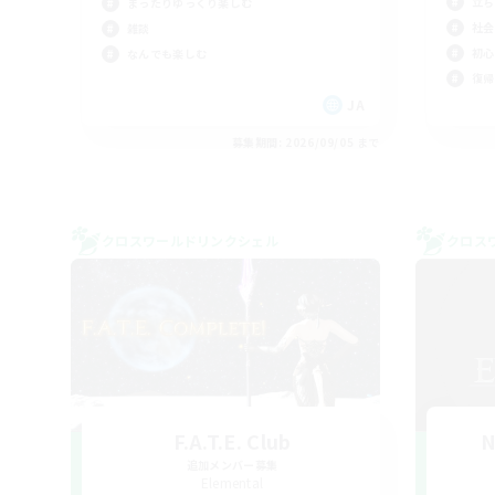
立ち
まったりゆっくり楽しむ
社会
雑談
初心
なんでも楽しむ
復帰
JA
募集期間: 2026/09/05 まで
クロスワールドリンクシェル
クロス
F.A.T.E. Club
N
追加メンバー募集
Elemental