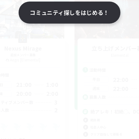
コミュニティ探しをはじめる！
Nexus Mirage
立ち上げメンバー
追加メンバー募集
Elemental
Aegis [Elemental]
活動時間
動時間
22:00
平日
21:00
1:00
日
22:00
週末
20:00
2:00
末
募集人数
3
クティブメンバー数
2
集人数
絶アレキ！初絶◯、D
絶挑戦
社会人中心
クリア目指して頑張る