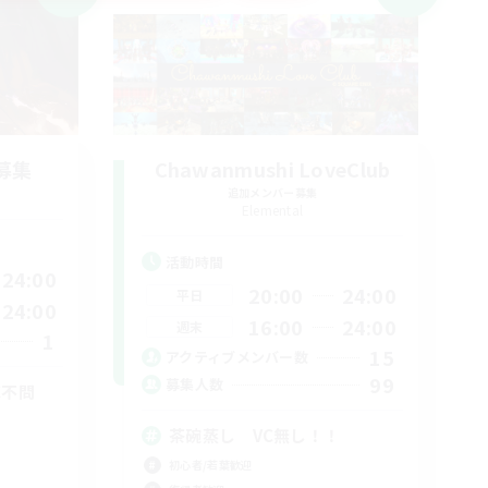
募集
Chawanmushi LoveClub
追加メンバー募集
Elemental
活動時間
24:00
20:00
24:00
平日
24:00
16:00
24:00
週末
1
15
アクティブメンバー数
99
募集人数
C不問
茶碗蒸し VC無し！！
初心者/若葉歓迎