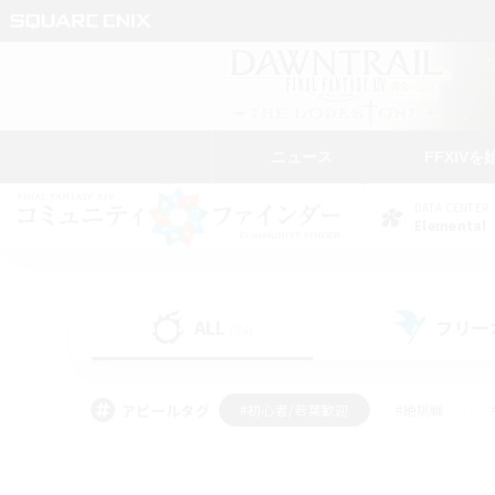
ニュース
FFXIVを
DATA CENTER
Elemental
ALL
フリー
(74)
アピールタグ
#初心者/若葉歓迎
#絶挑戦
#モブハント
#学生中心
#なんでも楽しむ
#スクリーンショット撮影
#ハウジ