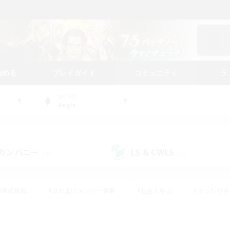
始める
プレイガイド
コミュニティ
ラ
WORLD
Aegis
カンパニー
LS & CWLS
(20)
(54)
#零式挑戦
#立ち上げメンバー募集
#社会人中心
#まったり
#体験歓迎
#クラフター中心
#ギャザラー中心
#ロー
ング
#演奏
#ミラプリ（ミラージュプリズム）
#クリア目指