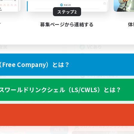
21:00
4:00
20:00
日
平日
ステップ2
21:00
5:00
14:00
末
週末
す
募集ページから連絡する
体
12
クティブメンバー数
アクティブメンバー数
5
集人数
募集人数
夜民
VCあり
者歓迎
初心者/若葉歓迎
たりゆっくり楽しむ
復帰者歓迎
ree Company）とは？
者/若葉歓迎
極挑戦
歓迎
クリア目指して頑張る
スワールドリンクシェル（LS/CWLS）とは？
JA
募集期間: 2026/09/05 まで
募集期間: 20
カンパニー
クロスワールドリンクシェル
NEW