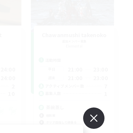
t
Chawanmushi takenoko
追加メンバー募集
Elemental
活動時間
24:00
21:00
23:00
平日
24:00
21:00
23:00
週末
2
7
アクティブメンバー数
10
1
募集人数
茶碗蒸し
極挑戦
クリア目指して頑張る
なんでも楽しむ