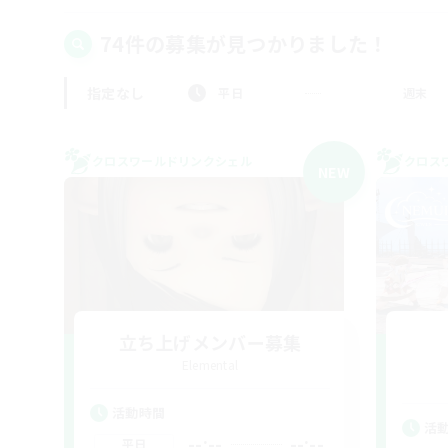
74件の募集が見つかりました！
指定なし
平日
週末
クロスワールドリンクシェル
クロス
NEW
立ち上げメンバー募集
Elemental
活動時間
活
--:--
--:--
平日