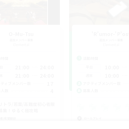
O-Mu-Tsu
'R'umor-'P'os
追加メンバー募集
追加メンバー募集
Elemental
Elemental
動時間
活動時間
21:00
24:00
10:00
日
平日
21:00
24:00
10:00
末
週末
17
クティブメンバー数
アクティブメンバー数
4
集人数
募集人数
リトラ/若葉/高難度初心者限
募集！ゆるく極攻略
者/若葉歓迎
ロールプレイ
戦
なんでも楽しむ