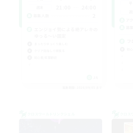
平
21:00
24:00
週末
週
2
募集人数
ア
募
エンジョイ勢による絶アレキの
ゆっる〜い固定
フ
まったりゆっくり楽しむ
初心
クリア目指して頑張る
初心者/若葉歓迎
JA
募集期間: 2026/09/05 まで
クロスワールドリンクシェル
クロス