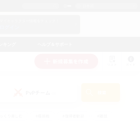
日本語
マイキャラクター情報をチェック！
ログイン
ンキング
ヘルプ＆サポート
新規募集を作成
リスト
ガイド
PvPチーム
検索
(0)
ゆっくり楽しむ
#極挑戦
#復帰者歓迎
#雑談
ルプレイ
#トレジャーハント
#レベリング
して頑張る
#プレイヤー主催イベント