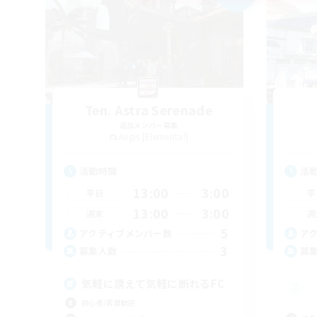
Ten. Astra Serenade
追加メンバー募集
Aegis [Elemental]
活動時間
活
13:00
3:00
平日
平
13:00
3:00
週末
週
5
アクティブメンバー数
ア
3
募集人数
募
気軽に誘えて気軽に断れるFC
初心者/若葉歓迎