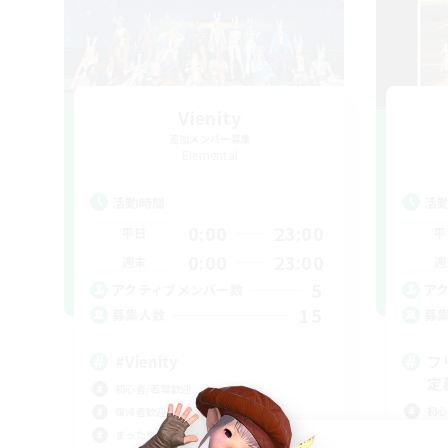
Vienity
追加メンバー募集
Elemental
活動時間
活
0:00
23:00
平日
平
0:00
23:00
週末
週
5
アクティブメンバー数
ア
15
募集人数
募
#Vienity
フ
定
初心者/若葉歓迎
初心
復帰者歓迎
極挑
まったりゆっくり楽しむ