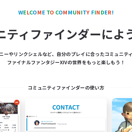
たりゆっくり楽しむ
雑談
ア目指して頑張る
初心者/若葉歓迎
W
E
L
C
O
M
E
T
O
C
O
M
M
U
N
I
T
Y
F
I
N
D
E
R
!
JA
募集期間: 2026/09/05 まで
募集期間: 20
ニティファインダーによ
ワールドリンクシェル
クロスワールドリンクシェル
ニーやリンクシェルなど、自分のプレイに合ったコミュニテ
NEW
ファイナルファンタジーXIVの世界をもっと楽しもう！
コミュニティファインダーの使い方
night-owl
Baby Steps
追加メンバー募集
追加メンバー募集
Elemental
Elemental
動時間
活動時間