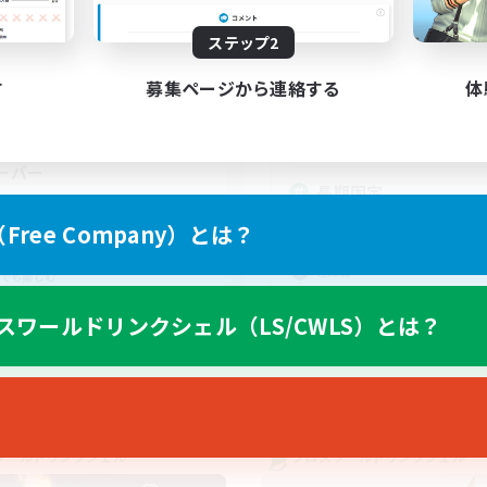
動時間
活動時間
0:00
23:00
日
ステップ2
21:00
平日
0:00
23:00
末
21:00
週末
す
募集ページから連絡する
体
--
集人数
アクティブメンバー数
募集人数
ビー級零式メインのDiscord
ーバー
長期固定
挑戦
零式挑戦
ree Company）とは？
戦
絶挑戦
戦
極挑戦
でも楽しむ
クリア目指して頑張る
スワールドリンクシェル（LS/CWLS）とは？
JA
募集期間: 2026/09/01 まで
募集期間: 20
ワールドリンクシェル
クロスワールドリンクシェル