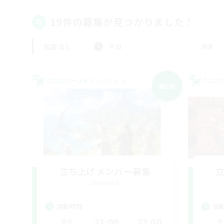
19件の募集が見つかりました！
指定なし
平日
週末
クロスワールドリンクシェル
クロス
NEW
立ち上げメンバー募集
Elemental
活動時間
活
21:00
23:00
平日
平