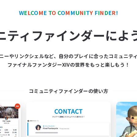
戦
まったりゆっくり楽しむ
人中心
極挑戦
W
E
L
C
O
M
E
T
O
C
O
M
M
U
N
I
T
Y
F
I
N
D
E
R
!
ア目指して頑張る
JA
ニティファインダーによ
募集期間: 2026/09/04 まで
募集期間: 20
ニーやリンクシェルなど、自分のプレイに合ったコミュニテ
ワールドリンクシェル
クロスワールドリンクシェル
ファイナルファンタジーXIVの世界をもっと楽しもう！
NEW
コミュニティファインダーの使い方
立ち上げメンバー募集
One Round ca
Elemental
追加メンバー募集
Elemental