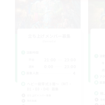
立ち上げメンバー募集
Elemental
活動時間
活
21:00
23:00
平日
平
0:00
23:00
週末
週
4
募集人数
ア
募
ヘビー級零式３層～（MT・
D1・D3・D4）募集
極
立ち上げメンバー募集
復帰
零式挑戦
社会