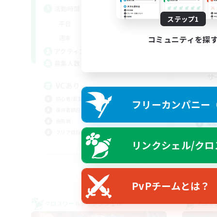
活
活動時間
平
ステップ1
20:00
1:00
平日
週
14:00
2:00
週末
コミュニティを探
募
3
アクティブメンバー数
10
募集人数
ヘ
サ
VCあり
零式
初心者/若葉歓迎
フリーカンパニー（F
極挑
復帰者歓迎
絶挑
極挑戦
なん
クリア目指して頑張る
リンクシェル/クロ
JA
募集期間: 2026/09/03 まで
PvPチームとは？
クロスワールドリンクシェル
クロス