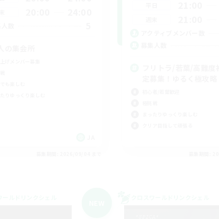
21:00
平日
20:00
24:00
末
21:00
週末
5
集人数
アクティブメンバー数
募集人数
人の集会所
上げメンバー募集
フリトラ/若葉/高難度
戦
定募集！ゆるく極攻略
でも楽しむ
初心者/若葉歓迎
たりゆっくり楽しむ
極挑戦
まったりゆっくり楽しむ
クリア目指して頑張る
JA
募集期間: 2026/09/04 まで
募集期間: 20
ワールドリンクシェル
クロスワールドリンクシェル
NEW