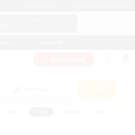
日本語
マイキャラクター情報をチェック！
ログイン
ンキング
ヘルプ＆サポート
新規募集を作成
リスト
ガイド
PvPチーム
検索
(0)
ゆっくり楽しむ
#極挑戦
#復帰者歓迎
#雑談
ルプレイ
#トレジャーハント
#レベリング
して頑張る
#プレイヤー主催イベント