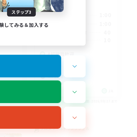
活動時間
ステップ3
24:00
20:00
1:00
平日
24:00
20:00
1:00
週末
験してみる＆加入する
5
40
アクティブメンバー数
3
10
募集人数
#初挑戦歓迎
極挑戦
零式挑戦
復帰者歓迎
まったりゆっくり楽しむ
JA
JA
26/09/01 まで
募集期間: 2026/08/27 まで
クロスワールドリンクシェル