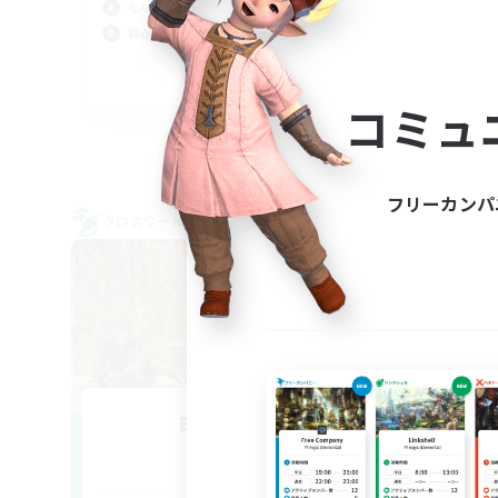
極挑
なんでも楽しむ
社会
初心者/若葉歓迎
クリ
JA
コミュ
募集期間: 2026/09/04 まで
フリーカンパ
クロスワールドリンクシェル
クロス
Baby Steps
追加メンバー募集
Elemental