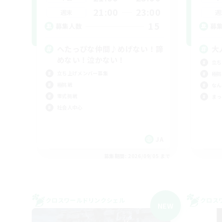
21:00
23:00
週末
週
15
募集人数
募
へたっぴな仲間♪めげない！諦
大
めない！泣かない！
立ち
立ち上げメンバー募集
極挑
極挑戦
なん
零式挑戦
まっ
社会人中心
JA
募集期間: 2026/09/05 まで
クロスワールドリンクシェル
クロス
NEW