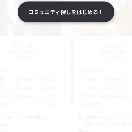
コミュニティ探しをはじめる！
G_G_R
p.m.Try
追加メンバー募集
追加メンバー募集
Elemental
Elemental
動時間
活動時間
21:00
23:00
15:00
日
平日
21:00
23:00
--:--
末
週末
13
クティブメンバー数
アクティブメンバー数
4
集人数
募集人数
、零式、幻、初挑戦歓迎
高難度に行ってみたい
怖いっ！…でも…な方
者歓迎
極挑戦
人中心