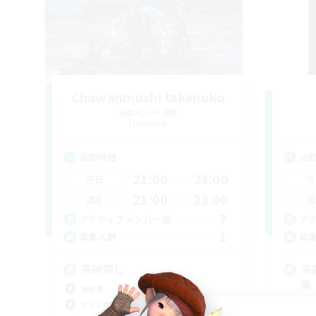
Chawanmushi takenoko
追加メンバー募集
Elemental
活動時間
活
21:00
23:00
平日
平
21:00
23:00
週末
週
7
アクティブメンバー数
ア
1
募集人数
募
茶碗蒸し
高
集
極挑戦
初心
クリア目指して頑張る