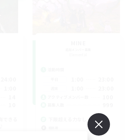
MINE
追加メンバー募集
Elemental
活動時間
24:00
1:00
23:00
平日
1:00
1:00
23:00
週末
14
100
アクティブメンバー数
10
999
募集人数
有できる
下限超える力なし
♪
極挑戦
零式挑戦