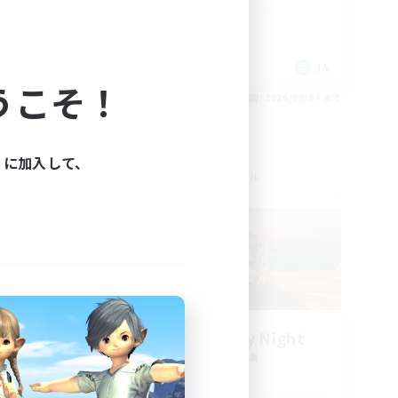
初心者/若葉歓迎
体験歓迎
JA
JA
うこそ！
26/09/04 まで
募集期間: 2026/09/04 まで
ィに加入して、
クロスワールドリンクシェル
NEW
t
Elemental Day Night
追加メンバー募集
Elemental