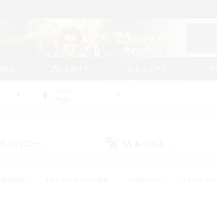
始める
プレイガイド
コミュニティ
ラ
WORLD
Aegis
カンパニー
LS & CWLS
(0)
(19)
#零式挑戦
#立ち上げメンバー募集
#社会人中心
#まったり
#体験歓迎
#クラフター中心
#ギャザラー中心
#ロー
ング
#演奏
#ミラプリ（ミラージュプリズム）
#クリア目指