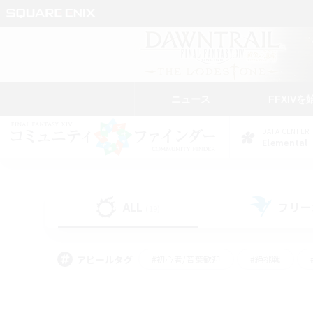
ニュース
FFXIVを
DATA CENTER
Elemental
ALL
フリー
(19)
アピールタグ
#初心者/若葉歓迎
#絶挑戦
#モブハント
#学生中心
#なんでも楽しむ
#スクリーンショット撮影
#ハウジ