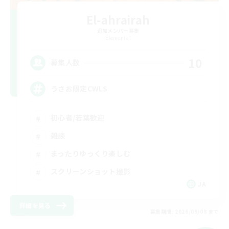
El-ahrairah
追加メンバー募集
Elemental
10
募集人数
うさお限定CWLS
初心者/若葉歓迎
雑談
まったりゆっくり楽しむ
スクリーンショット撮影
JA
詳細を見る
募集期間: 2026/09/08 まで