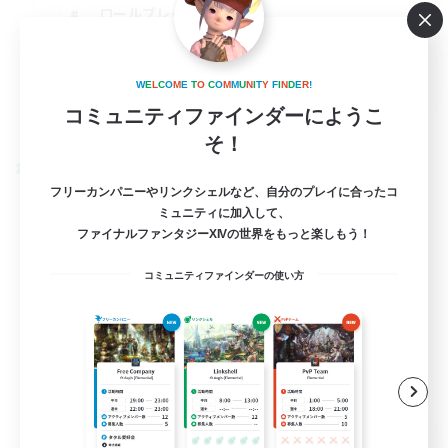
ロールプレイ
体験歓迎
JA
W
E
L
C
O
M
E
T
O
C
O
M
M
U
N
I
T
Y
F
I
N
D
E
R
!
コミュニティファインダーにようこ
詳細を見る
募集期間: 2026/09/04 まで
そ！
クロスワールドリンクシェル
フリーカンパニーやリンクシェルなど、自分のプレイに合ったコ
ミュニティに加入して、
ファイナルファンタジーXIVの世界をもっと楽しもう！
コミュニティファインダーの使い方
Lalarabbits