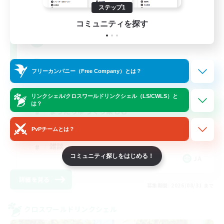
ステップ1
追加メンバー募集
Elemental
コミュニティを探す
--
募集人数
ララオス・ヴィエラオス専用CWLS
フリーカンパニー（Free Company）とは？
なんでも楽しむ
リンクシェル/クロスワールドリンクシェル（LS/CWLS）と
は？
まったりゆっくり楽しむ
スクリーンショット撮影
PvPチームとは？
雑談
コミュニティ探しをはじめる！
JA
詳細を見る
募集期間: 2026/08/31 まで
クロスワールドリンクシェル