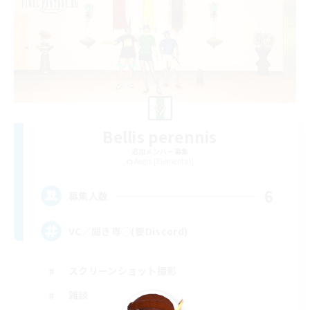
Bellis perennis
追加メンバー募集
Aegis [Elemental]
6
募集人数
VC／聞き専◯(要Discord)
スクリーンショット撮影
雑談