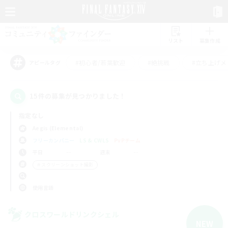
リスト
募集作成
#初心者/若葉歓迎
#絶挑戦
#立ち上げメ
アピールタグ
15件の募集が見つかりました！
指定なし
Aegis (Elemental)
フリーカンパニー
LS & CWLS
PvPチーム
平日
週末
＃スクリーンショット撮影
使用言語
クロスワールドリンクシェル
NEW