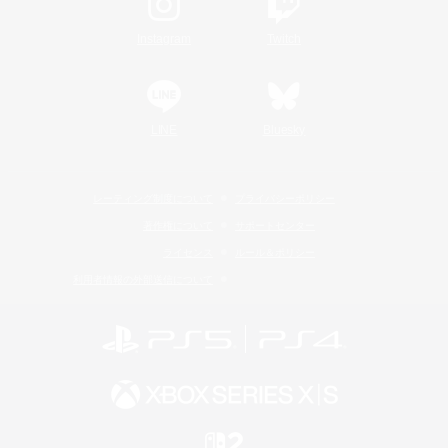
Instagram
Twitch
LINE
Bluesky
レーティング制度について
プライバシーポリシー
著作権について
サポートセンター
ライセンス
ルール＆ポリシー
利用者情報の外部送信について