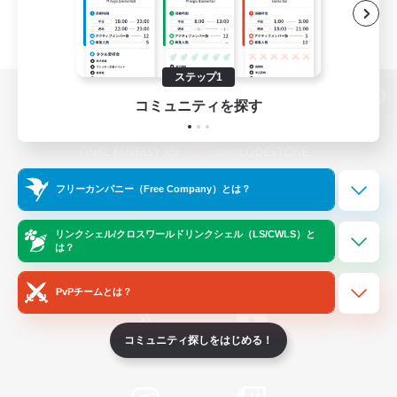
ステップ1
コミュニティを探す
パソコン版へ
フリーカンパニー（Free Company）とは？
関連商品
e-STOREで購入
ゲームダウンロード
リンクシェル/クロスワールドリンクシェル（LS/CWLS）と
は？
Official Information
PvPチームとは？
コミュニティ探しをはじめる！
/
X
News
YouTube