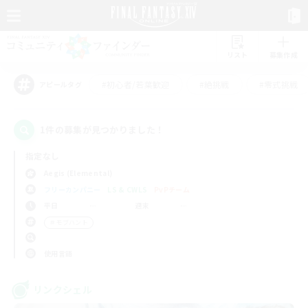
リスト
募集作成
#初心者/若葉歓迎
#絶挑戦
#零式挑戦
アピールタグ
1件の募集が見つかりました！
指定なし
Aegis (Elemental)
フリーカンパニー
LS & CWLS
PvPチーム
平日
週末
＃モブハント
使用言語
リンクシェル