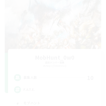
MobHunt_0w0
追加メンバー募集
Aegis [Elemental]
10
募集人数
F.A.T.E.
モブハント