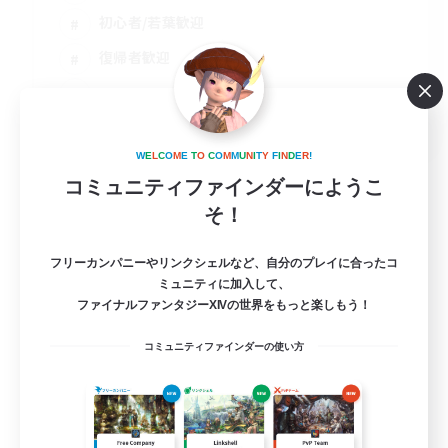
初心者/若葉歓迎
復帰者歓迎
JA
詳細を見る
W
E
L
C
O
M
E
T
O
C
O
M
M
U
N
I
T
Y
F
I
N
D
E
R
!
募集期間: 2026/08/16 まで
コミュニティファインダーにようこ
そ！
フリーカンパニーやリンクシェルなど、自分のプレイに合ったコ
ミュニティに加入して、
ファイナルファンタジーXIVの世界をもっと楽しもう！
コミュニティファインダーの使い方