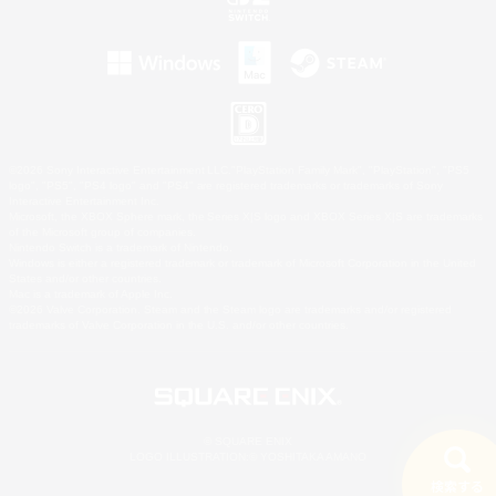
©2026 Sony Interactive Entertainment LLC."PlayStation Family Mark", "PlayStation", "PS5
logo", "PS5", "PS4 logo" and "PS4" are registered trademarks or trademarks of Sony
Interactive Entertainment Inc.
Microsoft, the XBOX Sphere mark, the Series X|S logo and XBOX Series X|S are trademarks
of the Microsoft group of companies.
Nintendo Switch is a trademark of Nintendo.
Windows is either a registered trademark or trademark of Microsoft Corporation in the United
States and/or other countries.
Mac is a trademark of Apple Inc.
©2026 Valve Corporation. Steam and the Steam logo are trademarks and/or registered
trademarks of Valve Corporation in the U.S. and/or other countries.
© SQUARE ENIX
LOGO ILLUSTRATION:© YOSHITAKA AMANO
検索する