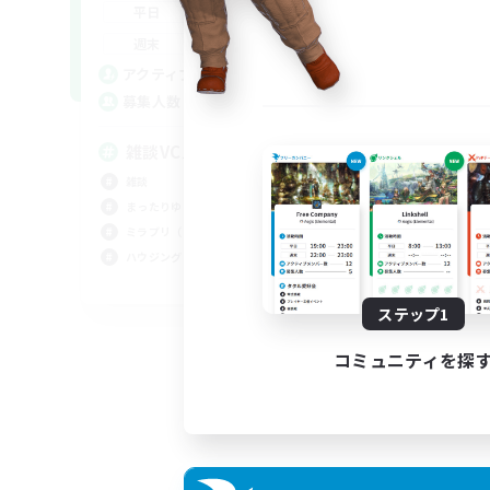
8:00
15:00
平日
8:00
15:00
週末
16
アクティブメンバー数
10
募集人数
雑談VCメインCWLS
雑談
まったりゆっくり楽しむ
ミラプリ（ミラージュプリズム）
ハウジング
JA
ステップ1
募集期間: 2026/09/05 まで
コミュニティを探