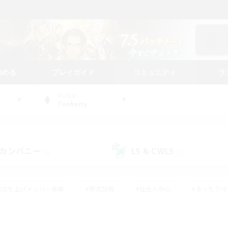
始める
プレイガイド
コミュニティ
ラ
WORLD
Tonberry
カンパニー
LS & CWLS
(0)
(1)
#立ち上げメンバー募集
#零式挑戦
#社会人中心
#まったり
体験歓迎
#クラフター中心
#ロールプレイ
#ギャザラー中心
ージュプリズム）
#スクリーンショット撮影
#クリア目指して頑張る