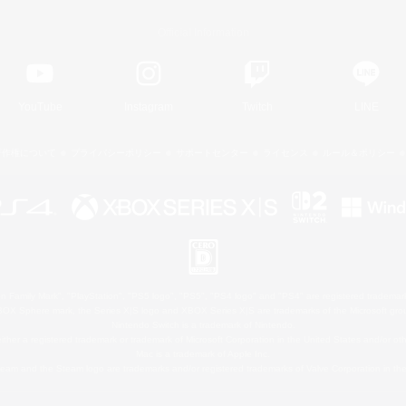
Official Information
YouTube
Instagram
Twitch
LINE
著作権について
プライバシーポリシー
サポートセンター
ライセンス
ルール＆ポリシー
 Family Mark", "PlayStation", "PS5 logo", "PS5", "PS4 logo" and "PS4" are registered trademark
XBOX Sphere mark, the Series X|S logo and XBOX Series X|S are trademarks of the Microsoft gro
Nintendo Switch is a trademark of Nintendo.
ither a registered trademark or trademark of Microsoft Corporation in the United States and/or oth
Mac is a trademark of Apple Inc.
eam and the Steam logo are trademarks and/or registered trademarks of Valve Corporation in the 