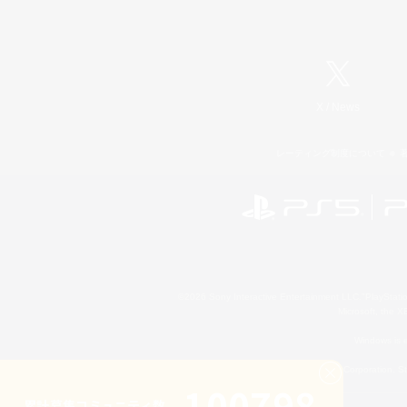
X
/
News
レーティング制度について
©2026 Sony Interactive Entertainment LLC."PlayStation
Microsoft, the 
Windows is e
©2026 Valve Corporation. St
100798
累計募集コミュニティ数