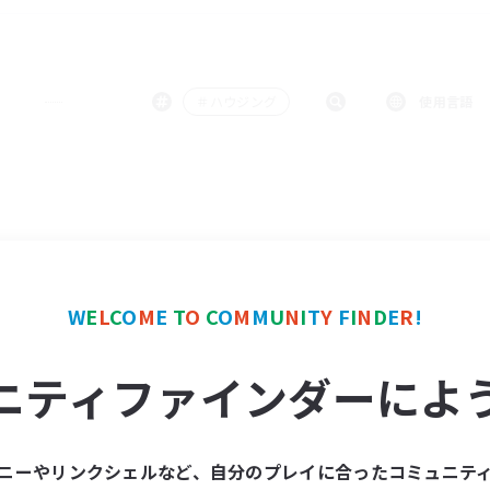
＃ハウジング
使用言語
W
E
L
C
O
M
E
T
O
C
O
M
M
U
N
I
T
Y
F
I
N
D
E
R
!
ニティファインダーによ
ニーやリンクシェルなど、自分のプレイに合ったコミュニテ