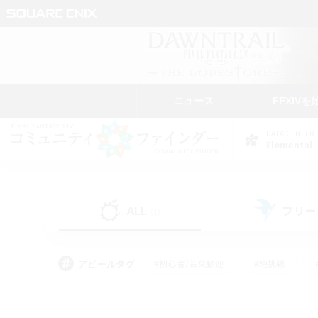
ニュース
FFXIVを
DATA CENTER
Elemental
ALL
フリー
(1)
アピールタグ
#初心者/若葉歓迎
#絶挑戦
#学生中心
#なんでも楽しむ
#モブハント
#
#演奏
#ミラプリ（ミラ