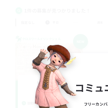
1件の募集が見つかりました！
指定なし
平日
週末
クロスワールドリンクシェル
NEW
Merry House
コミュ
追加メンバー募集
Elemental
活動時間
フリーカンパ