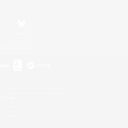
Bluesky
利用者情報の外部送信について
s or trademarks of Sony Interactive Entertainment Inc.
up of companies.
er countries.
U.S. and/or other countries.