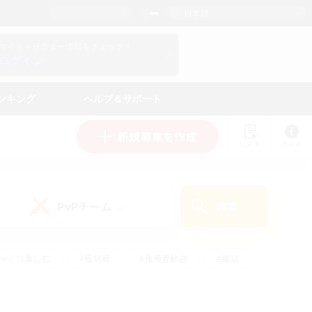
日本語
マイキャラクター情報をチェック！
ログイン
ンキング
ヘルプ＆サポート
新規募集を作成
リスト
ガイド
PvPチーム
検索
(0)
ゆっくり楽しむ
#極挑戦
#復帰者歓迎
#雑談
#ハウジング
#トレジャーハント
#レベリング
#プレイヤー主催イベント