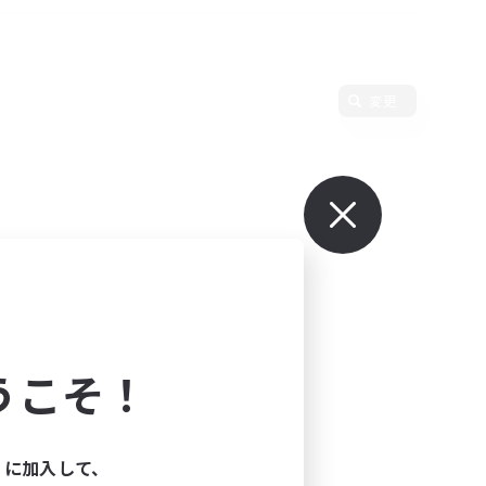
変更
うこそ！
ィに加入して、