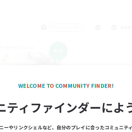
＃クラフター中心
使用言
ワールドリンクシェル
NEW
W
E
L
C
O
M
E
T
O
C
O
M
M
U
N
I
T
Y
F
I
N
D
E
R
!
立ち上げメンバー募集
ニティファインダーによ
Elemental
動時間
ニーやリンクシェルなど、自分のプレイに合ったコミュニテ
0:00
23:00
日