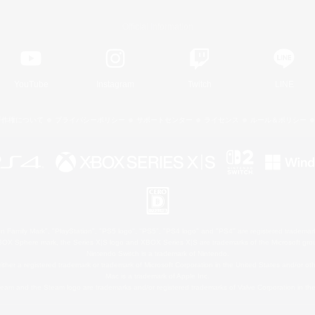
Official Information
YouTube
Instagram
Twitch
LINE
著作権について
プライバシーポリシー
サポートセンター
ライセンス
ルール＆ポリシー
 Family Mark", "PlayStation", "PS5 logo", "PS5", "PS4 logo" and "PS4" are registered trademark
XBOX Sphere mark, the Series X|S logo and XBOX Series X|S are trademarks of the Microsoft gro
Nintendo Switch is a trademark of Nintendo.
ither a registered trademark or trademark of Microsoft Corporation in the United States and/or oth
Mac is a trademark of Apple Inc.
eam and the Steam logo are trademarks and/or registered trademarks of Valve Corporation in the 