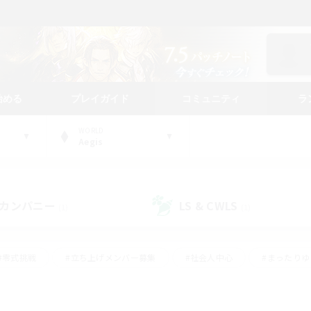
始める
プレイガイド
コミュニティ
ラ
WORLD
Aegis
カンパニー
LS & CWLS
(1)
(1)
#零式挑戦
#立ち上げメンバー募集
#社会人中心
#まったり
#体験歓迎
#クラフター中心
#ギャザラー中心
#ロー
ング
#演奏
#ミラプリ（ミラージュプリズム）
#クリア目指