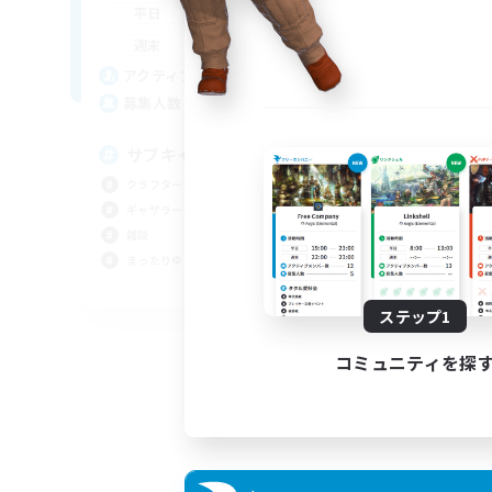
1:00
24:00
平日
週
1:00
24:00
週末
募
5
アクティブメンバー数
10
募集人数
V
初心
サブキャラok
まっ
クラフター中心
クラ
ギャザラー中心
ギャ
雑談
まったりゆっくり楽しむ
JA
ステップ1
募集期間: 2026/09/06 まで
コミュニティを探