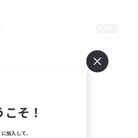
語
変更
うこそ！
ィに加入して、