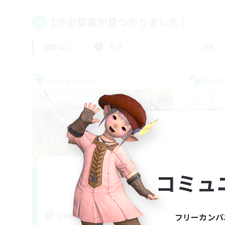
2件の募集が見つかりました！
指定なし
平日
週末
フリーカンパニー
クロス
Million Bell
コミュ
追加メンバー募集
Aegis [Elemental]
活
活動時間
フリーカンパ
平