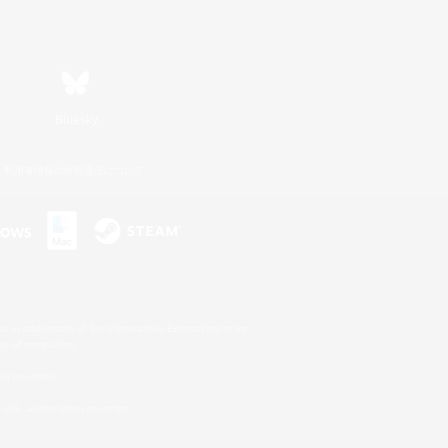
Bluesky
利用者情報の外部送信について
s or trademarks of Sony Interactive Entertainment Inc.
up of companies.
er countries.
U.S. and/or other countries.