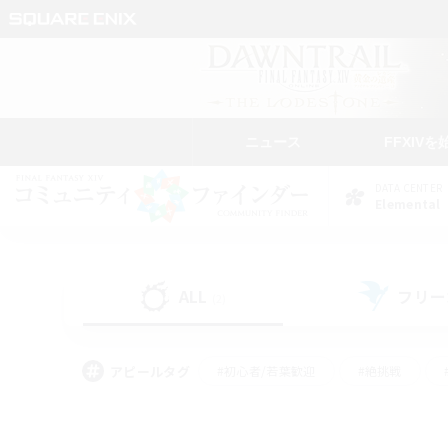
ニュース
FFXIVを
DATA CENTER
Elemental
ALL
フリー
(2)
アピールタグ
#初心者/若葉歓迎
#絶挑戦
#モブハント
#学生中心
#なんでも楽しむ
#スクリーンショット撮影
#ハウジ