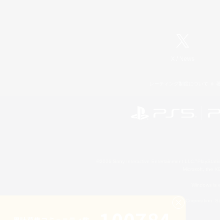
X
/
News
レーティング制度について
©2026 Sony Interactive Entertainment LLC."PlayStation
Microsoft, the 
Windows is e
©2026 Valve Corporation. St
累計募集コミュニティ数