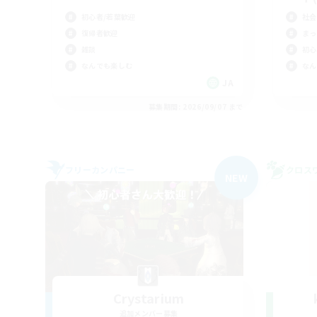
初心者/若葉歓迎
社会
復帰者歓迎
まっ
雑談
初心
なんでも楽しむ
なん
JA
募集期間: 2026/09/07 まで
フリーカンパニー
クロス
NEW
Crystarium
追加メンバー募集