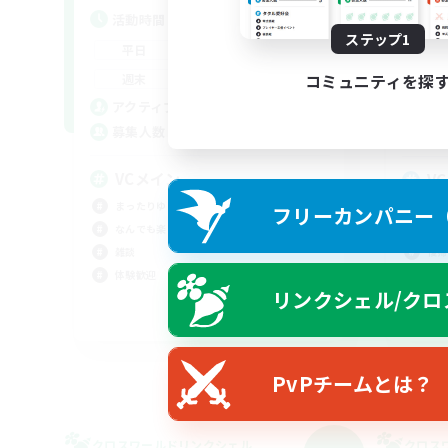
活動時間
活
ステップ1
9:00
18:00
平日
平
9:00
18:00
コミュニティを探
週末
週
10
アクティブメンバー数
ア
10
募集人数
募
VCメイン
V
ミ
まったりゆっくり楽しむ
フリーカンパニー（F
なんでも楽しむ
初心
雑談
復帰
体験歓迎
まっ
リンクシェル/クロ
なん
JA
募集期間: 2026/09/07 まで
PvPチームとは？
クロスワールドリンクシェル
クロス