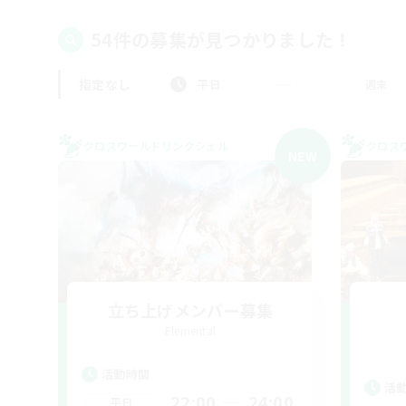
54件の募集が見つかりました！
指定なし
平日
週末
クロスワールドリンクシェル
クロス
NEW
立ち上げメンバー募集
Elemental
活動時間
活
22:00
24:00
平日