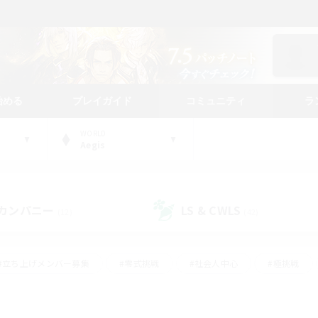
始める
プレイガイド
コミュニティ
ラ
WORLD
Aegis
カンパニー
LS & CWLS
(12)
(42)
#立ち上げメンバー募集
#零式挑戦
#社会人中心
#極挑戦
#体験歓迎
#ロールプレイ
#ギャザラー中心
#クラフター中
て頑張る
#スクリーンショット撮影
#ミラプリ（ミラージュプリズム