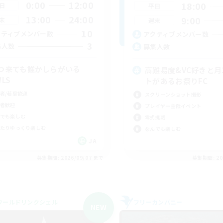
0:00
12:00
18:00
日
平日
13:00
24:00
9:00
末
週末
10
クティブメンバー数
アクティブメンバー数
3
集人数
募集人数
つ来ても誰かしらがいる
高難易度&VC好きと月
WLS
トがあるお祭りFC
者/若葉歓迎
スクリーンショット撮影
者歓迎
プレイヤー主催イベント
でも楽しむ
零式挑戦
たりゆっくり楽しむ
なんでも楽しむ
JA
募集期間: 2026/09/07 まで
募集期間: 20
ワールドリンクシェル
フリーカンパニー
NEW