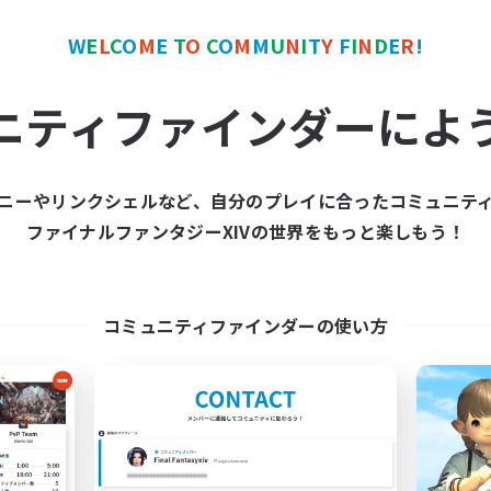
リング
体験歓迎
者/若葉歓迎
なんでも楽しむ
W
E
L
C
O
M
E
T
O
C
O
M
M
U
N
I
T
Y
F
I
N
D
E
R
!
者歓迎
JA / EN / DE / FR
ニティファインダーによ
募集期間: 2026/09/07 まで
募集期間: 20
ニーやリンクシェルなど、自分のプレイに合ったコミュニテ
カンパニー
クロスワールドリンクシェル
ファイナルファンタジーXIVの世界をもっと楽しもう！
NEW
コミュニティファインダーの使い方
ALLEGORY
PA!
追加メンバー募集
追加メンバー募集
Aegis [Elemental]
Elemental