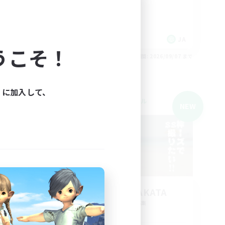
なんでも楽しむ
JA
JA
うこそ！
26/09/07 まで
募集期間: 2026/09/07 まで
ィに加入して、
クロスワールドリンクシェル
NEW
HAIJO-no-YAKATA
追加メンバー募集
Elemental