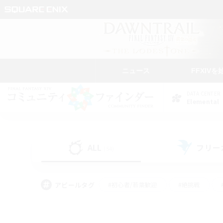
ニュース
FFXIVを
DATA CENTER
Elemental
ALL
フリー
(54)
アピールタグ
#初心者/若葉歓迎
#絶挑戦
#なんでも楽しむ
#学生中心
#モブハント
#レベリング
#クリア目指し