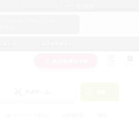
日本語
マイキャラクター情報をチェック！
ログイン
ンキング
ヘルプ＆サポート
新規募集を作成
リスト
ガイド
PvPチーム
検索
(0)
#まったりゆっくり楽しむ
#復帰者歓迎
#雑談
心
#演奏
#トレジャーハント
#ハウジング
）
#プレイヤー主催イベント