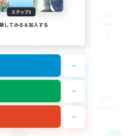
活動時間
ステップ3
1:00
10:00
3:00
平日
1:00
10:00
3:00
験してみる＆加入する
週末
10
2
アクティブメンバー数
3
8
募集人数
S！
Discord鯖(vc任意)
スクリーンショット撮影
まったりゆっくり楽しむ
なんでも楽しむ
ミラプリ（ミラージュプリズム）
JA
JA
26/09/07 まで
募集期間: 2026/09/07 まで
クロスワールドリンクシェル