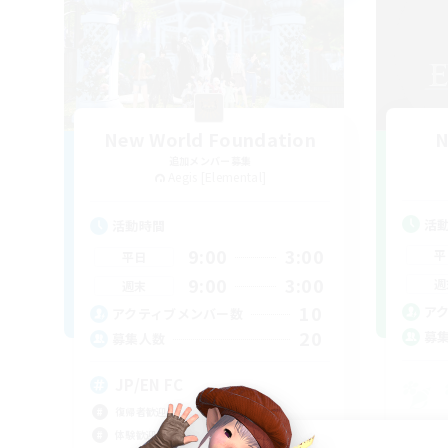
New World Foundation
N
追加メンバー募集
Aegis [Elemental]
活
活動時間
9:00
3:00
平
平日
9:00
3:00
週
週末
10
ア
アクティブメンバー数
20
募
募集人数
JP/EN FC
復帰者歓迎
なん
体験歓迎