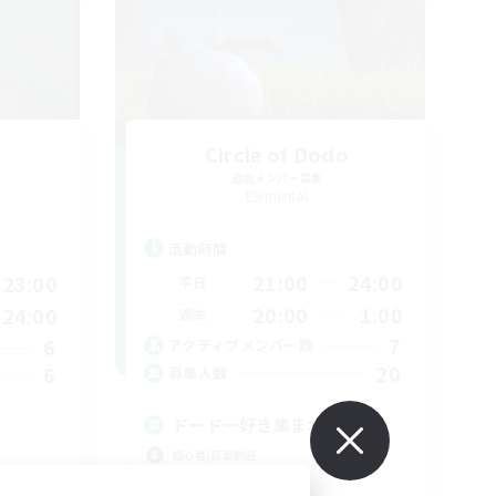
Circle of Dodo
追加メンバー募集
Elemental
活動時間
21:00
24:00
23:00
平日
20:00
1:00
24:00
週末
7
6
アクティブメンバー数
20
6
募集人数
ドードー好き集まれ！！
初心者/若葉歓迎
復帰者歓迎