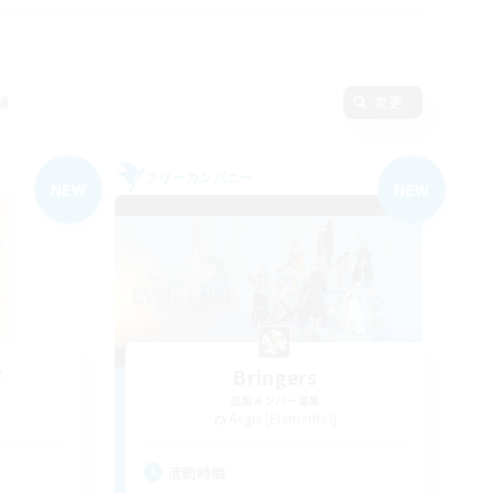
語
変更
フリーカンパニー
NEW
NEW
E
Bringers
追加メンバー募集
Aegis [Elemental]
活動時間