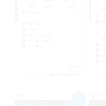
平
--:--
--:--
週末
週
3
募集人数
ア
募
DC不問
零式挑戦
い
立ち上げメンバー募集
C
クリア目指して頑張る
初心
なんでも楽しむ
復帰
なん
まっ
JA
募集期間: 2026/09/07 まで
フリーカンパニー
クロス
NEW