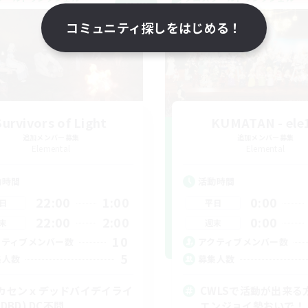
NEW
コミュニティ探しをはじめる！
Survivors of Light
KUMATAN - ele1
追加メンバー募集
追加メンバー募集
Elemental
Elemental
動時間
活動時間
22:00
1:00
0:00
日
平日
22:00
2:00
0:00
末
週末
10
クティブメンバー数
アクティブメンバー数
5
集人数
募集人数
カセンｘデッドバイデイライ
CWLSで活動が出来る
DBD) DC不問
エンジョイ勢おいで！