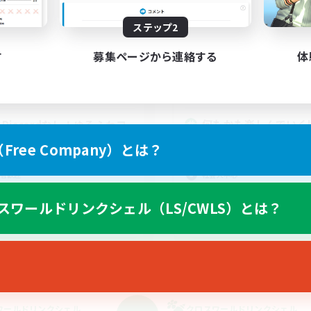
活動時間
動時間
ステップ2
12:00
18:00
23:00
平日
日
12:00
10:00
23:00
す
募集ページから連絡する
体
週末
末
7
アクティブメンバー数
クティブメンバー数
5
募集人数
集人数
何もかも楽しんでいくL
C.Discordなし！ゆるふわコ
ュニティ
なんでも楽しむ
ree Company）とは？
初心者/若葉歓迎
者/若葉歓迎
社会人中心
者歓迎
レベリング
たりゆっくり楽しむ
スワールドリンクシェル（LS/CWLS）とは？
でも楽しむ
JA
募集期間: 2026/09/07 まで
募集期間: 20
ワールドリンクシェル
クロスワールドリンクシェル