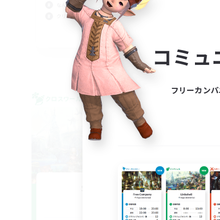
レベ
なんでも楽しむ
初心
クリア目指して頑張る
復帰
JA / EN / DE / FR
コミュ
募集期間: 2026/09/07 まで
フリーカンパ
クロスワールドリンクシェル
フリー
NEW
Sonneries
追加メンバー募集
Elemental