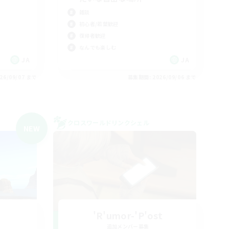
雑談
初心者/若葉歓迎
復帰者歓迎
なんでも楽しむ
JA
JA
26/09/07 まで
募集期間: 2026/09/06 まで
クロスワールドリンクシェル
NEW
'R'umor-'P'ost
追加メンバー募集