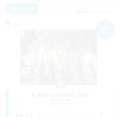
詳細を見る
募集期間: 2026/09/06 まで
フリーカンパニー
NEW
A disorganized mob
追加メンバー募集
Aegis [Elemental]
5
募集人数