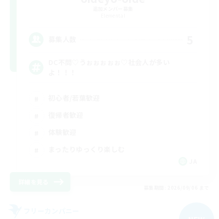
追加メンバー募集
Elemental
5
募集人数
DC不問♡うぉぉぉぉぉ♡社会人が多い
よ！！！
初心者/若葉歓迎
復帰者歓迎
体験歓迎
まったりゆっくり楽しむ
JA
詳細を見る
募集期間: 2026/09/06 まで
フリーカンパニー