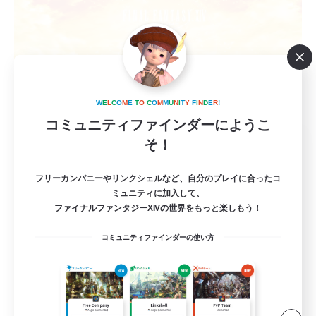
W
E
L
C
O
M
E
T
O
C
O
M
M
U
N
I
T
Y
F
I
N
D
E
R
!
コミュニティファインダーにようこ
Chill&Play
そ！
追加メンバー募集
Elemental
フリーカンパニーやリンクシェルなど、自分のプレイに合ったコ
ミュニティに加入して、
20
募集人数
ファイナルファンタジーXIVの世界をもっと楽しもう！
コミュニティファインダーの使い方
初心者/若葉歓迎
復帰者歓迎