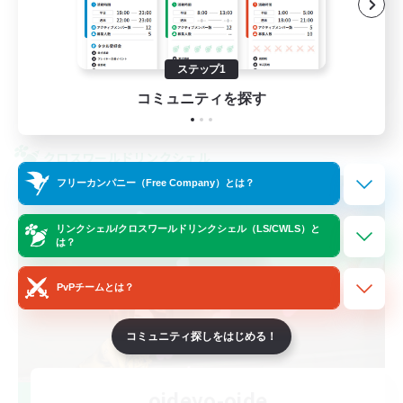
雑談
なんでも楽しむ
JA
ステップ1
コミュニティを探す
詳細を見る
募集期間: 2026/09/06 まで
クロスワールドリンクシェル
フリーカンパニー（Free Company）とは？
リンクシェル/クロスワールドリンクシェル（LS/CWLS）と
は？
PvPチームとは？
コミュニティ探しをはじめる！
oideyo-oide