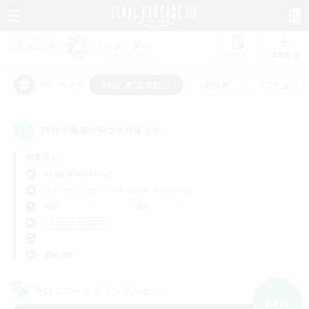
リスト
募集作成
#初心者/若葉歓迎
#絶挑戦
#立ち上げメ
アピールタグ
75件の募集が見つかりました！
指定なし
Aegis (Elemental)
フリーカンパニー
LS & CWLS
PvPチーム
平日
週末
＃初心者/若葉歓迎
使用言語
クロスワールドリンクシェル
NEW