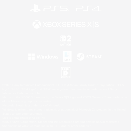
©2026 Sony Interactive Entertainment LLC."PlayStation Family Mark", "PlayStation", "PS5
logo", "PS5", "PS4 logo" and "PS4" are registered trademarks or trademarks of Sony
Interactive Entertainment Inc.
Microsoft, the XBOX Sphere mark, the Series X|S logo and XBOX Series X|S are trademarks
of the Microsoft group of companies.
Nintendo Switch is a trademark of Nintendo.
Windows is either a registered trademark or trademark of Microsoft Corporation in the United
States and/or other countries.
Mac is a trademark of Apple Inc.
©2026 Valve Corporation. Steam and the Steam logo are trademarks and/or registered
trademarks of Valve Corporation in the U.S. and/or other countries.