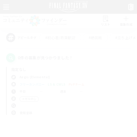
リスト
募集作成
#初心者/若葉歓迎
#絶挑戦
#立ち上げメ
アピールタグ
0件の募集が見つかりました！
指定なし
Aegis (Elemental)
フリーカンパニー
LS & CWLS
PvPチーム
平日
週末
＃学生中心
使用言語