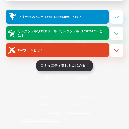
Official Information
フリーカンパニー（Free Company）とは？
/
X
News
YouTube
リンクシェル/クロスワールドリンクシェル（LS/CWLS）と
は？
PvPチームとは？
Instagram
Twitch
コミュニティ探しをはじめる！
LINE
Bluesky
レーティング制度について
プライバシーポリシー
著作権について
サポートセンター
ライセンス
ルール＆ポリシー
利用者情報の外部送信について