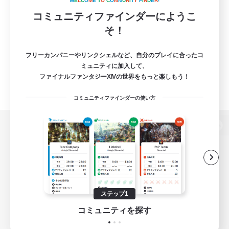
W
E
L
C
O
M
E
T
O
C
O
M
M
U
N
I
T
Y
F
I
N
D
E
R
!
コミュニティファインダーにようこ
そ！
フリーカンパニーやリンクシェルなど、自分のプレイに合ったコ
ミュニティに加入して、
ファイナルファンタジーXIVの世界をもっと楽しもう！
コミュニティファインダーの使い方
パソコン版へ
関連商品
e-STOREで購入
ステップ1
ゲームダウンロード
コミュニティを探す