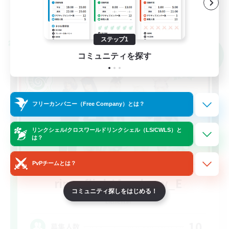
詳細を見る
募集期間: 2026/09/04 まで
ステップ1
クロスワールドリンクシェル
NEW
コミュニティを探す
フリーカンパニー（Free Company）とは？
リンクシェル/クロスワールドリンクシェル（LS/CWLS）と
は？
PvPチームとは？
ringoflightAcademy_E
コミュニティ探しをはじめる！
追加メンバー募集
Elemental
10
募集人数