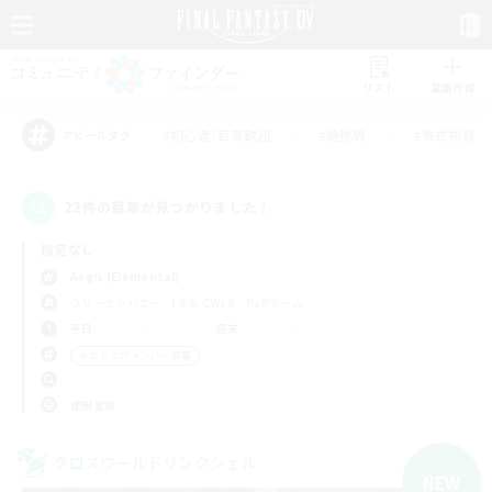
リスト
募集作成
#初心者/若葉歓迎
#絶挑戦
#零式挑戦
アピールタグ
23件の募集が見つかりました！
指定なし
Aegis (Elemental)
フリーカンパニー
LS & CWLS
PvPチーム
平日
週末
＃立ち上げメンバー募集
使用言語
クロスワールドリンクシェル
NEW