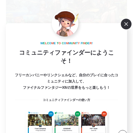
立ち上げメンバー募集
W
E
L
C
O
M
E
T
O
C
O
M
M
U
N
I
T
Y
F
I
N
D
E
R
!
Elemental
コミュニティファインダーにようこ
6
募集人数
そ！
VC無し、金土22:00〜
フリーカンパニーやリンクシェルなど、自分のプレイに合ったコ
ミュニティに加入して、
ファイナルファンタジーXIVの世界をもっと楽しもう！
立ち上げメンバー募集
社会人中心
コミュニティファインダーの使い方
初心者/若葉歓迎
零式挑戦
FR