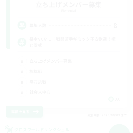
立ち上げメンバー募集
Elemental
8
募集人数
基本VCなし！戦闘苦手ギミック不安歓迎！極
と零式
立ち上げメンバー募集
極挑戦
零式挑戦
社会人中心
JA
詳細を見る
募集期間: 2026/09/09 まで
クロスワールドリンクシェル