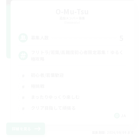
O-Mu-Tsu
追加メンバー募集
Elemental
5
募集人数
フリトラ/若葉/高難度初心者限定募集！ゆるく
極攻略
初心者/若葉歓迎
極挑戦
まったりゆっくり楽しむ
クリア目指して頑張る
JA
詳細を見る
募集期間: 2026/09/09 まで