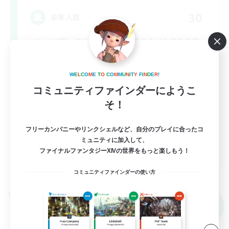
30
募集人数
VC無。エオルゼアのベンチみたいな自由な場
所
W
E
L
C
O
M
E
T
O
C
O
M
M
U
N
I
T
Y
F
I
N
D
E
R
!
雑談
コミュニティファインダーにようこ
初心者/若葉歓迎
そ！
復帰者歓迎
フリーカンパニーやリンクシェルなど、自分のプレイに合ったコ
なんでも楽しむ
ミュニティに加入して、
JA
ファイナルファンタジーXIVの世界をもっと楽しもう！
詳細を見る
募集期間: 2026/09/09 まで
コミュニティファインダーの使い方
クロスワールドリンクシェル
NEW