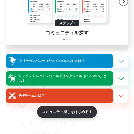
ステップ1
コミュニティを探す
KUMATAN - ele1 -
フリーカンパニー（Free Company）とは？
追加メンバー募集
Elemental
リンクシェル/クロスワールドリンクシェル（LS/CWLS）と
は？
64
募集人数
PvPチームとは？
CWLSで活動が出来る方向け！エンジョイ勢お
いで！
コミュニティ探しをはじめる！
まったりゆっくり楽しむ
なんでも楽しむ