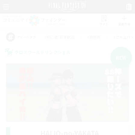
リスト
募集作成
#初心者/若葉歓迎
#絶挑戦
#立ち上げメ
アピールタグ
クロスワールドリンクシェル
NEW
HAIJO-no-YAKATA