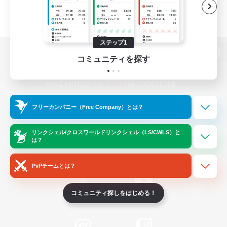
ステップ1
コミュニティを探す
パソコン版へ
フリーカンパニー（Free Company）とは？
関連商品
e-STOREで購入
ゲームダウンロード
リンクシェル/クロスワールドリンクシェル（LS/CWLS）と
は？
Official Information
PvPチームとは？
コミュニティ探しをはじめる！
/
X
News
YouTube