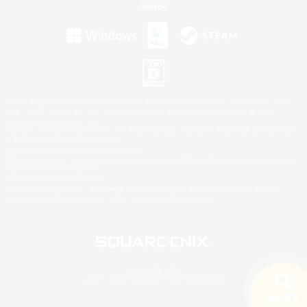
©2026 Sony Interactive Entertainment LLC."PlayStation Family Mark", "PlayStation", "PS5
logo", "PS5", "PS4 logo" and "PS4" are registered trademarks or trademarks of Sony
Interactive Entertainment Inc.
Microsoft, the XBOX Sphere mark, the Series X|S logo and XBOX Series X|S are trademarks
of the Microsoft group of companies.
Nintendo Switch is a trademark of Nintendo.
Windows is either a registered trademark or trademark of Microsoft Corporation in the United
States and/or other countries.
Mac is a trademark of Apple Inc.
©2026 Valve Corporation. Steam and the Steam logo are trademarks and/or registered
trademarks of Valve Corporation in the U.S. and/or other countries.
© SQUARE ENIX
LOGO ILLUSTRATION:© YOSHITAKA AMANO
検索する