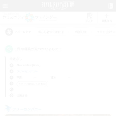
リスト
募集作成
#初心者/若葉歓迎
#絶挑戦
#立ち上げメ
アピールタグ
1件の募集が見つかりました！
指定なし
Alexander (Gaia)
フリーカンパニー
平日
週末
＃クリア目指して頑張る
使用言語
フリーカンパニー