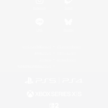
Instagram
Twitch
LINE
Bluesky
レーティング制度について
プライバシーポリシー
著作権について
サポートセンター
ライセンス
ルール＆ポリシー
利用者情報の外部送信について