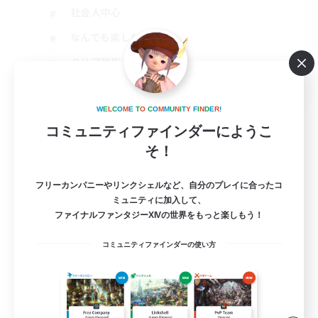
社会人中心
なんでも楽しむ
クリア目指して頑張る
JA
詳細を見る
W
E
L
C
O
M
E
T
O
C
O
M
M
U
N
I
T
Y
F
I
N
D
E
R
!
募集期間: 2026/08/13 まで
コミュニティファインダーにようこ
そ！
フリーカンパニーやリンクシェルなど、自分のプレイに合ったコ
ミュニティに加入して、
ファイナルファンタジーXIVの世界をもっと楽しもう！
コミュニティファインダーの使い方