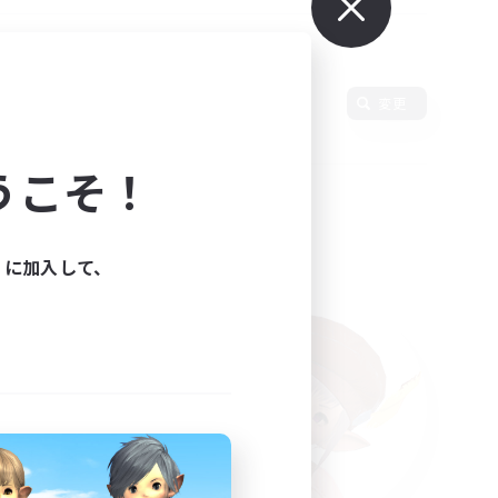
語
変更
うこそ！
ィに加入して、
た。