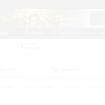
始める
プレイガイド
コミュニティ
ラ
WORLD
Bahamut
カンパニー
LS & CWLS
(0)
(2)
#零式挑戦
#立ち上げメンバー募集
#社会人中心
#まったり
#体験歓迎
#クラフター中心
#ギャザラー中心
#ロー
ング
#演奏
#ミラプリ（ミラージュプリズム）
#クリア目指