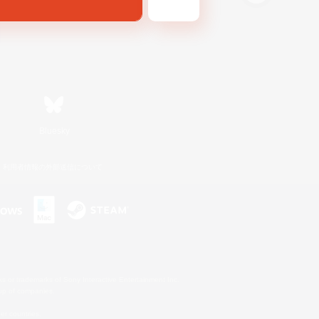
Bluesky
利用者情報の外部送信について
s or trademarks of Sony Interactive Entertainment Inc.
up of companies.
er countries.