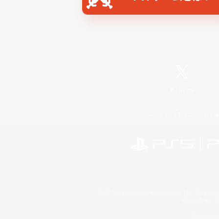
X
/
News
レーティング制度について
©2026 Sony Interactive Entertainment LLC."PlayStation
Microsoft, the 
Windows is e