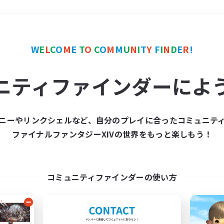
＃クラフター中心
使用言
W
E
L
C
O
M
E
T
O
C
O
M
M
U
N
I
T
Y
F
I
N
D
E
R
!
ニティファインダーによ
ニーやリンクシェルなど、自分のプレイに合ったコミュニテ
ファイナルファンタジーXIVの世界をもっと楽しもう！
募集数 0件
集が見つかりませんでし
コミュニティファインダーの使い方
条件を変えて検索してみるでっす！