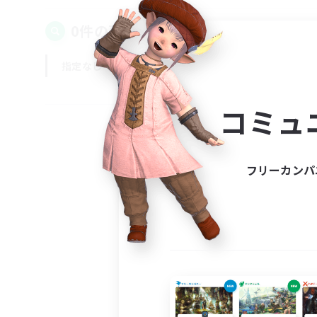
0件の募集が見つかりました！
指定なし
平日
週末
コミュ
フリーカンパ
募