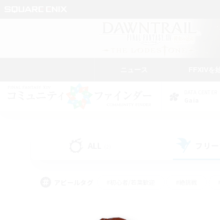
ニュース
FFXIVを
DATA CENTER
Gaia
ALL
フリー
(2)
アピールタグ
#初心者/若葉歓迎
#絶挑戦
#モブハント
#学生中心
#なんでも楽しむ
#スクリーンショット撮影
#ハウジ