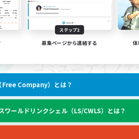
ステップ2
す
募集ページから連絡する
体
ree Company）とは？
スワールドリンクシェル（LS/CWLS）とは？
スマートフォン版へ