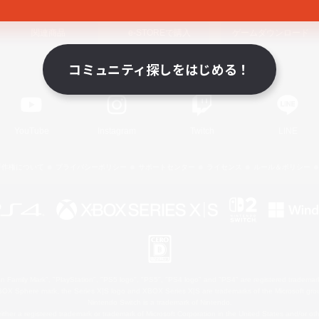
関連商品
e-STOREで購入
ゲームダウンロード
コミュニティ探しをはじめる！
Official Information
YouTube
Instagram
Twitch
LINE
著作権について
プライバシーポリシー
サポートセンター
ライセンス
ルール＆ポリシー
 Family Mark", "PlayStation", "PS5 logo", "PS5", "PS4 logo" and "PS4" are registered trademark
XBOX Sphere mark, the Series X|S logo and XBOX Series X|S are trademarks of the Microsoft gro
Nintendo Switch is a trademark of Nintendo.
ither a registered trademark or trademark of Microsoft Corporation in the United States and/or oth