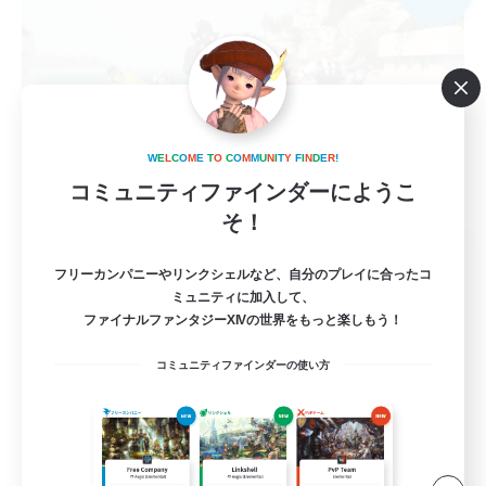
W
E
L
C
O
M
E
T
O
C
O
M
M
U
N
I
T
Y
F
I
N
D
E
R
!
コミュニティファインダーにようこ
そ！
White Hydrangea
フリーカンパニーやリンクシェルなど、自分のプレイに合ったコ
追加メンバー募集
Alexander [Gaia]
ミュニティに加入して、
ファイナルファンタジーXIVの世界をもっと楽しもう！
1
募集人数
コミュニティファインダーの使い方
自分の時間を大切に
初心者/若葉歓迎