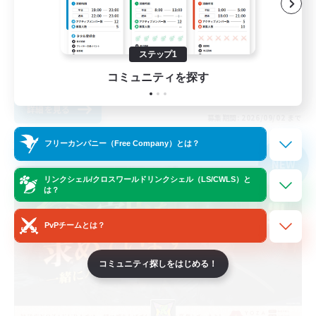
復帰者歓迎
体験歓迎
ステップ1
まったりゆっくり楽しむ
コミュニティを探す
JA
詳細を見る
募集期間: 2026/09/02 まで
フリーカンパニー（Free Company）とは？
フリーカンパニー
NEW
リンクシェル/クロスワールドリンクシェル（LS/CWLS）と
は？
PvPチームとは？
コミュニティ探しをはじめる！