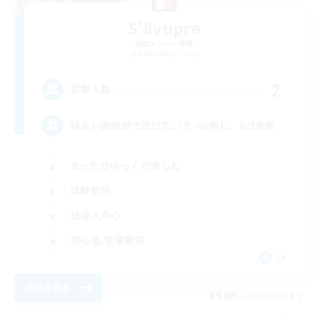
S'livupre
追加メンバー募集
Alexander [Gaia]
2
募集人数
程よい距離感で遊びたい方･vc無し。8/2更新
まったりゆっくり楽しむ
体験歓迎
社会人中心
初心者/若葉歓迎
JA
詳細を見る
募集期間: 2026/09/05 まで