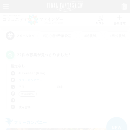
リスト
募集作成
#初心者/若葉歓迎
#絶挑戦
#零式挑戦
アピールタグ
22件の募集が見つかりました！
指定なし
Alexander (Gaia)
フリーカンパニー
平日
週末
＃体験歓迎
使用言語
フリーカンパニー
NEW