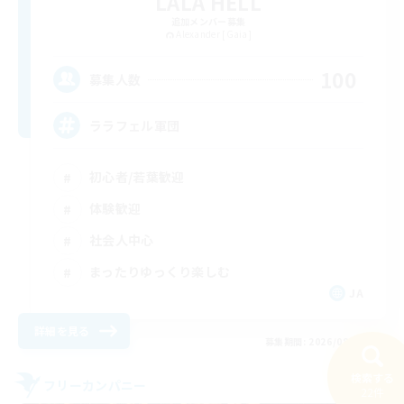
LALA HELL
追加メンバー募集
Alexander [Gaia]
100
募集人数
ララフェル軍団
初心者/若葉歓迎
体験歓迎
社会人中心
まったりゆっくり楽しむ
JA
詳細を見る
募集期間: 2026/08/16 まで
検索する
フリーカンパニー
22件