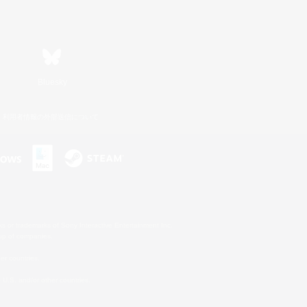
Bluesky
利用者情報の外部送信について
s or trademarks of Sony Interactive Entertainment Inc.
up of companies.
er countries.
U.S. and/or other countries.