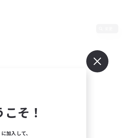
変更
うこそ！
ィに加入して、