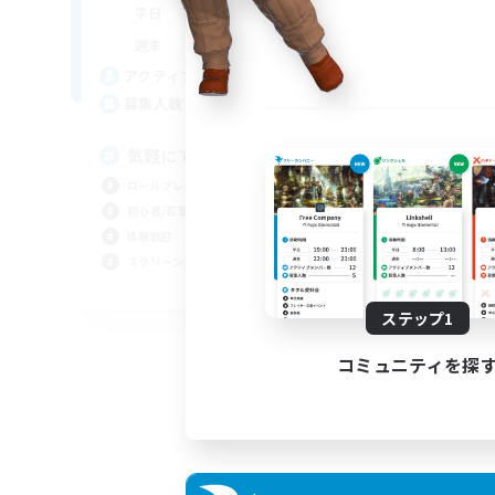
21:00
1:00
平日
12:00
2:00
週末
4
アクティブメンバー数
2
募集人数
気軽にできる対話店
ロールプレイ
初心者/若葉歓迎
体験歓迎
スクリーンショット撮影
JA
ステップ1
募集期間: 2026/09/02 まで
コミュニティを探