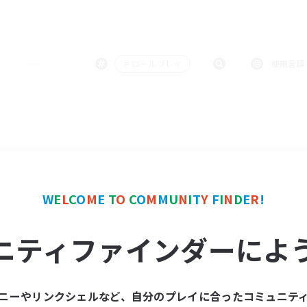
＃ロールプレイ
使用言語
W
E
L
C
O
M
E
T
O
C
O
M
M
U
N
I
T
Y
F
I
N
D
E
R
!
ニティファインダーによ
ニーやリンクシェルなど、自分のプレイに合ったコミュニテ