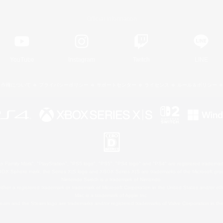
Official Information
YouTube
Instagram
Twitch
LINE
著作権について
プライバシーポリシー
サポートセンター
ライセンス
ルール＆ポリシー
 Family Mark", "PlayStation", "PS5 logo", "PS5", "PS4 logo" and "PS4" are registered trademark
XBOX Sphere mark, the Series X|S logo and XBOX Series X|S are trademarks of the Microsoft gro
Nintendo Switch is a trademark of Nintendo.
ither a registered trademark or trademark of Microsoft Corporation in the United States and/or oth
Mac is a trademark of Apple Inc.
eam and the Steam logo are trademarks and/or registered trademarks of Valve Corporation in the 