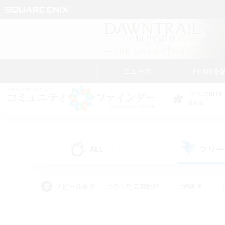
ニュース
FFXIVを
DATA CENTER
Gaia
ALL
フリー
(9)
アピールタグ
#初心者/若葉歓迎
#絶挑戦
#学生中心
#なんでも楽しむ
#モブハント
#
#演奏
#ミラプリ（ミラ