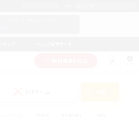
日本語
マイキャラクター情報をチェック！
ログイン
ンキング
ヘルプ＆サポート
新規募集を作成
リスト
ガイド
PvPチーム
検索
(0)
ゆっくり楽しむ
#極挑戦
#復帰者歓迎
#雑談
#ハウジング
#トレジャーハント
#レベリング
#プレイヤー主催イベント