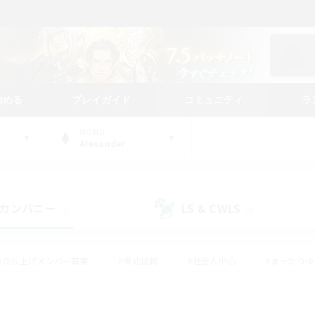
始める
プレイガイド
コミュニティ
ラ
WORLD
Alexander
カンパニー
LS & CWLS
(1)
(8)
#立ち上げメンバー募集
#零式挑戦
#社会人中心
#まったり
体験歓迎
#クラフター中心
#ロールプレイ
#ギャザラー中心
ージュプリズム）
#スクリーンショット撮影
#クリア目指して頑張る