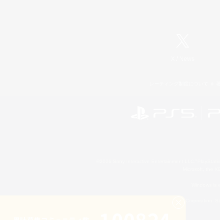
X
/
News
レーティング制度について
©2026 Sony Interactive Entertainment LLC."PlayStation
Microsoft, the 
Windows is e
©2026 Valve Corporation. St
累計募集コミュニティ数