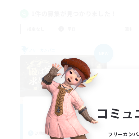
1件の募集が見つかりました！
指定なし
平日
週末
フリーカンパニー
NEW
YOZAKURA
コミュ
追加メンバー募集
Alexander [Gaia]
活動時間
フリーカンパ