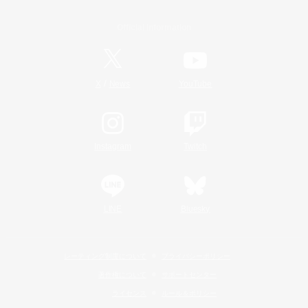
Official Information
/
X
News
YouTube
Instagram
Twitch
LINE
Bluesky
レーティング制度について
プライバシーポリシー
著作権について
サポートセンター
ライセンス
ルール＆ポリシー