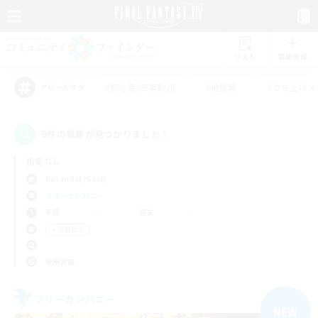
リスト
募集作成
#初心者/若葉歓迎
#絶挑戦
#立ち上げメ
アピールタグ
9件の募集が見つかりました！
指定なし
Durandal (Gaia)
フリーカンパニー
平日
週末
＃体験歓迎
使用言語
フリーカンパニー
NEW