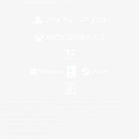
利用者情報の外部送信について
©2026 Sony Interactive Entertainment LLC."PlayStation Family Mark", "PlayStation", "PS5
logo", "PS5", "PS4 logo" and "PS4" are registered trademarks or trademarks of Sony
Interactive Entertainment Inc.
Microsoft, the XBOX Sphere mark, the Series X|S logo and XBOX Series X|S are trademarks
of the Microsoft group of companies.
Nintendo Switch is a trademark of Nintendo.
Windows is either a registered trademark or trademark of Microsoft Corporation in the United
States and/or other countries.
Mac is a trademark of Apple Inc.