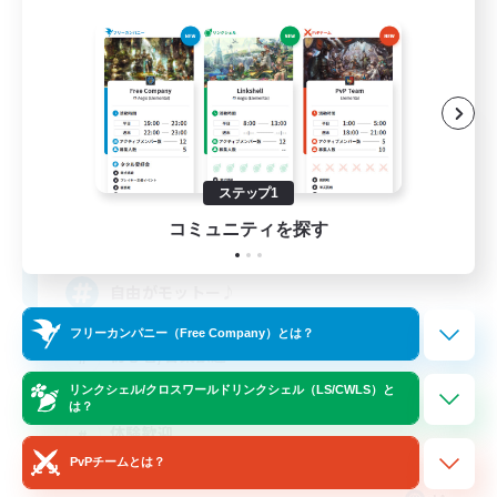
Noback
追加メンバー募集
Durandal [Gaia]
ステップ1
48
コミュニティを探す
募集人数
自由がモットー♪
フリーカンパニー（Free Company）とは？
初心者/若葉歓迎
リンクシェル/クロスワールドリンクシェル（LS/CWLS）と
まったりゆっくり楽しむ
は？
体験歓迎
PvPチームとは？
ハウジング