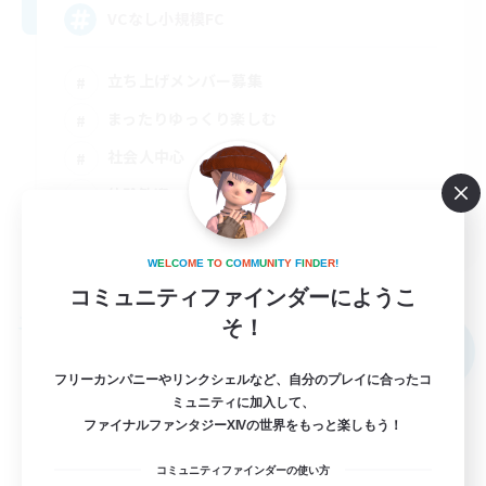
VCなし小規模FC
立ち上げメンバー募集
まったりゆっくり楽しむ
社会人中心
体験歓迎
JA
詳細を見る
W
E
L
C
O
M
E
T
O
C
O
M
M
U
N
I
T
Y
F
I
N
D
E
R
!
募集期間: 2026/09/07 まで
コミュニティファインダーにようこ
そ！
フリーカンパニー
NEW
フリーカンパニーやリンクシェルなど、自分のプレイに合ったコ
ミュニティに加入して、
ファイナルファンタジーXIVの世界をもっと楽しもう！
コミュニティファインダーの使い方