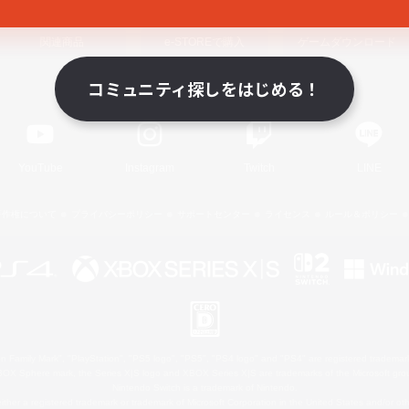
関連商品
e-STOREで購入
ゲームダウンロード
コミュニティ探しをはじめる！
Official Information
YouTube
Instagram
Twitch
LINE
著作権について
プライバシーポリシー
サポートセンター
ライセンス
ルール＆ポリシー
 Family Mark", "PlayStation", "PS5 logo", "PS5", "PS4 logo" and "PS4" are registered trademark
XBOX Sphere mark, the Series X|S logo and XBOX Series X|S are trademarks of the Microsoft gro
Nintendo Switch is a trademark of Nintendo.
ither a registered trademark or trademark of Microsoft Corporation in the United States and/or oth