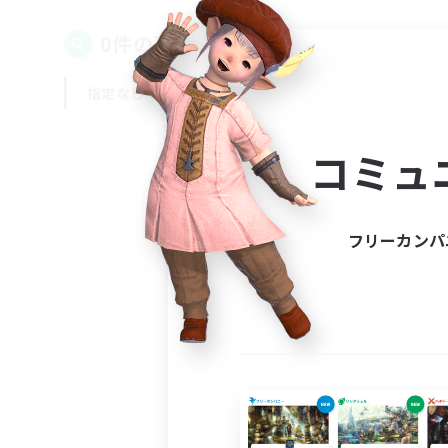
0件の募集が見つかりました！
指定なし
平日
週末
コミュ
フリーカンパ
募