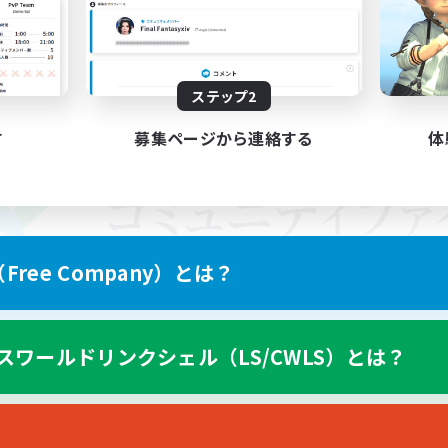
ステップ2
す
募集ページから連絡する
体
ree Company）とは？
スワールドリンクシェル（LS/CWLS）とは？
スマートフォン版へ