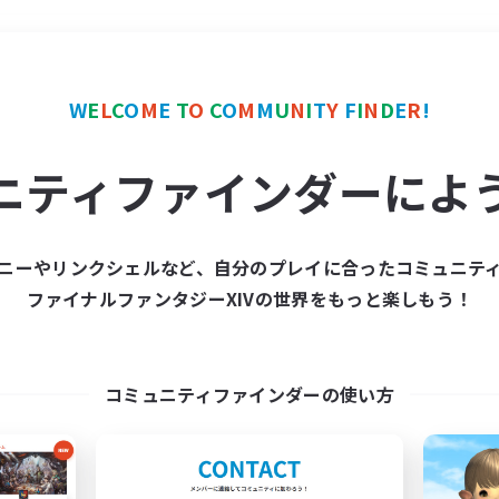
＃モブハント
使用言語
W
E
L
C
O
M
E
T
O
C
O
M
M
U
N
I
T
Y
F
I
N
D
E
R
!
ニティファインダーによ
ニーやリンクシェルなど、自分のプレイに合ったコミュニテ
ファイナルファンタジーXIVの世界をもっと楽しもう！
募集数 0件
集が見つかりませんでし
コミュニティファインダーの使い方
条件を変えて検索してみるでっす！