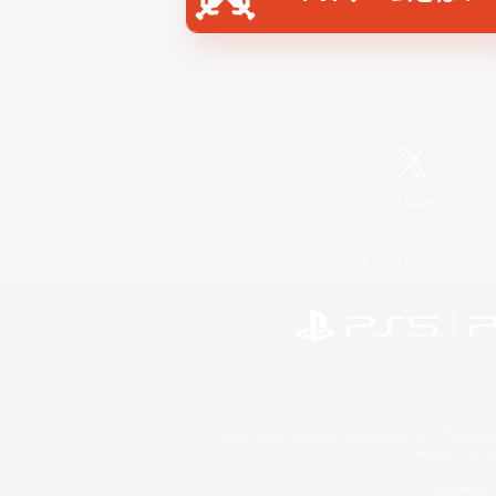
X
/
News
レーティング制度について
©2026 Sony Interactive Entertainment LLC."PlayStation
Microsoft, the 
Windows is e