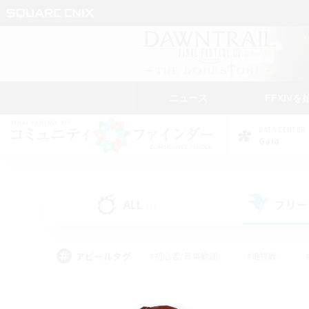
ニュース
FFXIVを
DATA CENTER
Gaia
ALL
フリー
(1)
アピールタグ
#初心者/若葉歓迎
#絶挑戦
#学生中心
#なんでも楽しむ
#モブハント
#
#演奏
#ミラプリ（ミラ