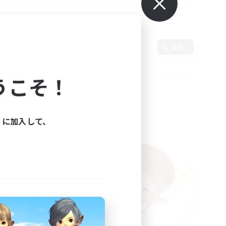
変更
うこそ！
ィに加入して、
た。