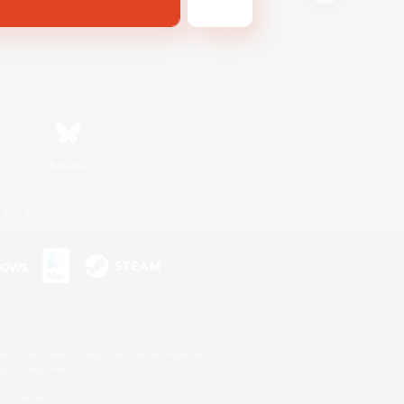
Bluesky
利用者情報の外部送信について
s or trademarks of Sony Interactive Entertainment Inc.
up of companies.
er countries.