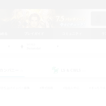
始める
プレイガイド
コミュニティ
ラ
WORLD
Durandal
カンパニー
LS & CWLS
(0)
(1)
#立ち上げメンバー募集
#零式挑戦
#社会人中心
#まったり
体験歓迎
#クラフター中心
#ロールプレイ
#ギャザラー中心
ージュプリズム）
#スクリーンショット撮影
#クリア目指して頑張る