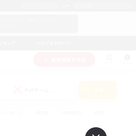
日本語
マイキャラクター情報をチェック！
ログイン
ンキング
ヘルプ＆サポート
新規募集を作成
リスト
ガイド
PvPチーム
検索
(0)
ゆっくり楽しむ
#極挑戦
#復帰者歓迎
#雑談
#ハウジング
#トレジャーハント
#レベリング
#プレイヤー主催イベント