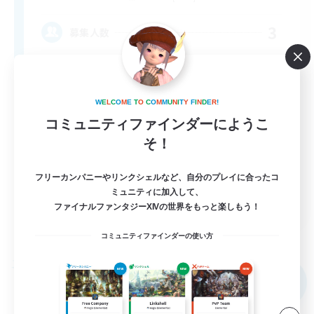
3
募集人数
VCあり
W
E
L
C
O
M
E
T
O
C
O
M
M
U
N
I
T
Y
F
I
N
D
E
R
!
まったりゆっくり楽しむ
コミュニティファインダーにようこ
なんでも楽しむ
そ！
初心者/若葉歓迎
フリーカンパニーやリンクシェルなど、自分のプレイに合ったコ
復帰者歓迎
ミュニティに加入して、
JA
ファイナルファンタジーXIVの世界をもっと楽しもう！
詳細を見る
募集期間: 2026/09/06 まで
コミュニティファインダーの使い方
フリーカンパニー
NEW