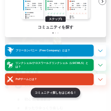
ステップ1
コミュニティを探す
Fairy Garden
フリーカンパニー（Free Company）とは？
追加メンバー募集
Alexander [Gaia]
リンクシェル/クロスワールドリンクシェル（LS/CWLS）と
は？
3
募集人数
PvPチームとは？
vcあり
コミュニティ探しをはじめる！
初心者/若葉歓迎
まったりゆっくり楽しむ