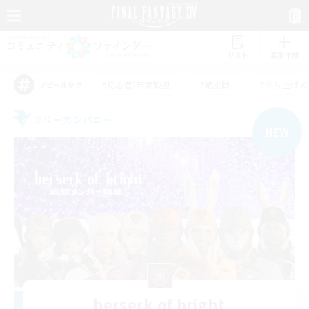
リスト
募集作成
#初心者/若葉歓迎
#絶挑戦
#立ち上げメ
アピールタグ
フリーカンパニー
NEW
berserk of bright