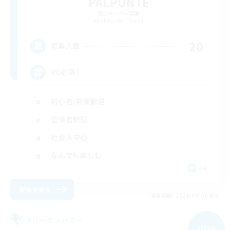
PALPUNTE
追加メンバー募集
Alexander [Gaia]
20
募集人数
VC必須！
初心者/若葉歓迎
復帰者歓迎
社会人中心
なんでも楽しむ
JA
詳細を見る
募集期間: 2026/09/06 まで
フリーカンパニー
NEW