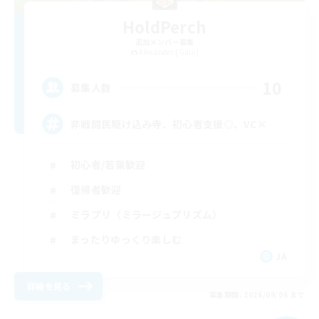
HoldPerch
追加メンバー募集
Alexander [Gaia]
10
募集人数
非戦闘民駆け込み寺、初心者支援◎、VC×
初心者/若葉歓迎
復帰者歓迎
ミラプリ（ミラージュプリズム）
まったりゆっくり楽しむ
JA
詳細を見る
募集期間: 2026/09/06 まで