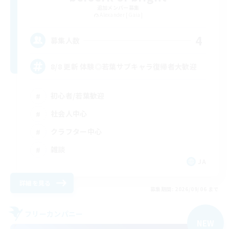
追加メンバー募集
Alexander [Gaia]
4
募集人数
8/8 更新 体験◎若葉サブキャラ復帰者大歓迎
初心者/若葉歓迎
社会人中心
クラフター中心
雑談
JA
詳細を見る
募集期間: 2026/09/06 まで
フリーカンパニー
NEW