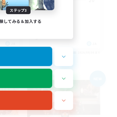
3
20
募集人数
ステップ3
VC必須！
初心者/若葉歓迎
験してみる＆加入する
復帰者歓迎
社会人中心
なんでも楽しむ
JA
JA
26/09/06 まで
募集期間: 2026/09/06 まで
フリーカンパニー
NEW
NEW