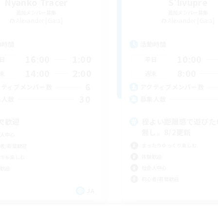
Nyanko Tracer
S'livupre
追加メンバー募集
追加メンバー募集
Alexander [Gaia]
Alexander [Gaia]
動時間
活動時間
16:00
1:00
10:00
日
平日
14:00
2:00
8:00
末
週末
6
クティブメンバー数
アクティブメンバー数
30
集人数
募集人数
欠歓迎
程よい距離感で遊びたい
無し。8/2更新
人中心
まったりゆっくり楽しむ
者/若葉歓迎
体験歓迎
でも楽しむ
社会人中心
歓迎
初心者/若葉歓迎
JA
募集期間: 2026/09/06 まで
募集期間: 20