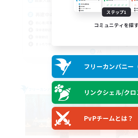
4
募集人数
募
ステップ1
再建中の少人数VCなしです！
V
初心者/若葉歓迎
まっ
コミュニティを探
復帰者歓迎
なん
体験歓迎
初心
まったりゆっくり楽しむ
復帰
JA
募集期間: 2026/09/06 まで
フリーカンパニー（F
フリーカンパニー
フリー
リンクシェル/クロ
NEW
PvPチームとは？