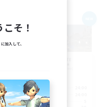
フリーカンパニー
NEW
NEW
うこそ！
ィに加入して、
PALPUNTE
追加メンバー募集
Alexander [Gaia]
活動時間
24:00
21:00
24:00
平日
24:00
21:00
24:00
週末
5
5
アクティブメンバー数