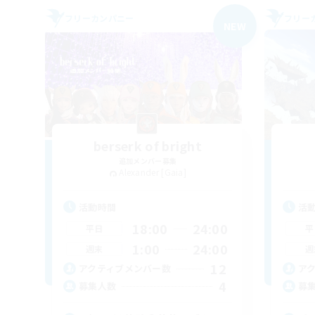
フリーカンパニー
フリー
NEW
berserk of bright
追加メンバー募集
Alexander [Gaia]
活動時間
活
18:00
24:00
平日
平
1:00
24:00
週末
週
12
アクティブメンバー数
ア
4
募集人数
募