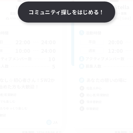
Wizz
Jade Stella
コミュニティ探しをはじめる！
追加メンバー募集
追加メンバー募集
Alexander [Gaia]
Alexander [Gaia]
動時間
活動時間
22:00
24:00
20:00
日
平日
10:00
24:00
12:00
末
週末
10
クティブメンバー数
アクティブメンバー数
5
集人数
募集人数
Cなし☆初心者さん！SW2か
あなたの憩いの場に
始めた方も大歓迎！
社会人中心
者/若葉歓迎
初心者/若葉歓迎
でも楽しむ
復帰者歓迎
たりゆっくり楽しむ
体験歓迎
歓迎
JA
募集期間: 2026/09/06 まで
募集期間: 20