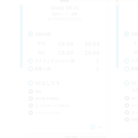
Snap Shot
追加メンバー募集
Alexander [Gaia]
活動時間
活
19:00
24:00
平日
平
19:00
24:00
週末
週
7
アクティブメンバー数
ア
3
募集人数
募
VCなしです
V
ら
雑談
初心
初心者/若葉歓迎
なん
まったりゆっくり楽しむ
まっ
トレジャーハント
体験
JA
募集期間: 2026/09/06 まで