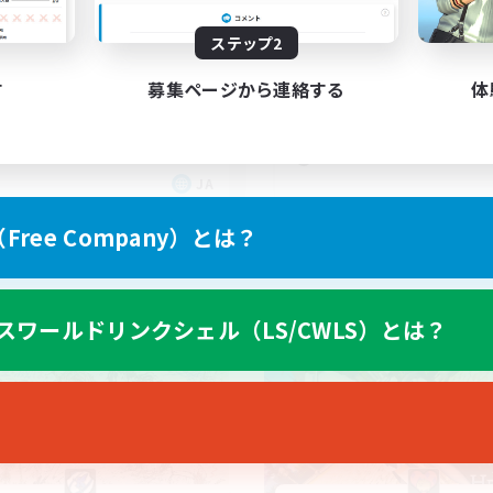
3
集人数
募集人数
ステップ2
Cあり
vcあり
たりゆっくり楽しむ
初心者/若葉歓迎
す
募集ページから連絡する
体
でも楽しむ
まったりゆっくり楽しむ
者/若葉歓迎
立ち上げメンバー募集
者歓迎
復帰者歓迎
JA
募集期間: 2026/09/06 まで
募集期間: 20
ree Company）とは？
カンパニー
フリーカンパニー
スワールドリンクシェル（LS/CWLS）とは？
NEW