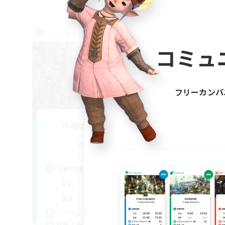
フリーカンパニー
フリー
NEW
コミュ
フリーカンパ
Happy Fantasy Life
追加メンバー募集
Alexander [Gaia]
活動時間
活
20:00
1:00
平日
平
20:00
1:00
週末
週
2
アクティブメンバー数
ア