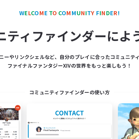
W
E
L
C
O
M
E
T
O
C
O
M
M
U
N
I
T
Y
F
I
N
D
E
R
!
カンパニー
フリーカンパニー
NEW
ニティファインダーによ
ニーやリンクシェルなど、自分のプレイに合ったコミュニテ
ファイナルファンタジーXIVの世界をもっと楽しもう！
666
Fairy Garden
追加メンバー募集
追加メンバー募集
Alexander [Gaia]
Alexander [Gaia]
コミュニティファインダーの使い方
動時間
活動時間
19:00
1:00
18:00
日
平日
9:00
2:00
18:00
末
週末
4
クティブメンバー数
アクティブメンバー数