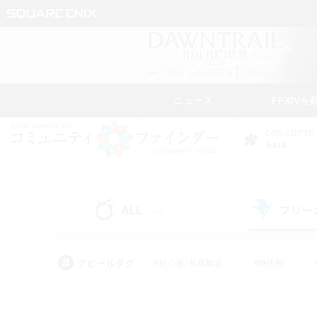
ニュース
FFXIVを
DATA CENTER
Gaia
ALL
フリー
(248)
アピールタグ
#初心者/若葉歓迎
#絶挑戦
#学生中心
#なんでも楽しむ
#モブハント
#
#演奏
#ミラプリ（ミラ