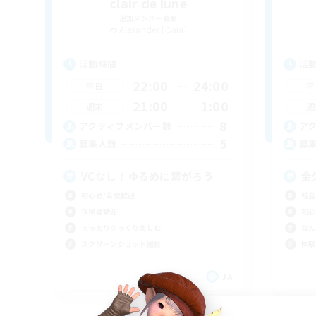
clair de lune
追加メンバー募集
Alexander [Gaia]
活動時間
活
22:00
24:00
平日
平
21:00
1:00
週末
週
8
アクティブメンバー数
ア
5
募集人数
募
VCなし！ゆるめに繋がろう
金
初心者/若葉歓迎
社会
復帰者歓迎
初心
まったりゆっくり楽しむ
なん
スクリーンショット撮影
体験
JA
募集期間: 2026/09/06 まで