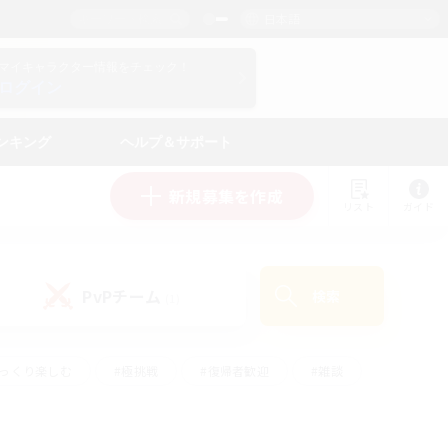
日本語
マイキャラクター情報をチェック！
ログイン
ンキング
ヘルプ＆サポート
新規募集を作成
リスト
ガイド
PvPチーム
検索
(1)
ゆっくり楽しむ
#極挑戦
#復帰者歓迎
#雑談
#ハウジング
#トレジャーハント
#レベリング
#プレイヤー主催イベント