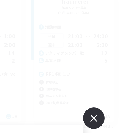
Traumerei
追加メンバー募集
Alexander [Gaia]
活動時間
1:00
21:00
24:00
平日
2:00
21:00
2:00
週末
14
12
アクティブメンバー数
2
5
募集人数
方･vc
FF14楽しい
体験歓迎
復帰者歓迎
なんでも楽しむ
初心者/若葉歓迎
JA
JA
26/09/06 まで
募集期間: 2026/09/06 まで