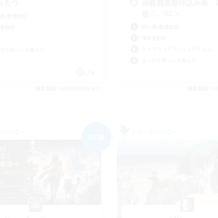
ったり
非戦闘民駆け込み寺、
援◎、VC×
者/若葉歓迎
初心者/若葉歓迎
者歓迎
復帰者歓迎
ミラプリ（ミラージュプリズム）
たりゆっくり楽しむ
まったりゆっくり楽しむ
JA
募集期間: 2026/09/06 まで
募集期間: 20
カンパニー
フリーカンパニー
NEW