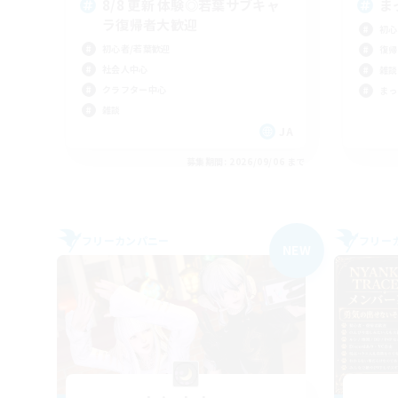
8/8 更新 体験◎若葉サブキャ
ま
ラ復帰者大歓迎
初心
初心者/若葉歓迎
復帰
社会人中心
雑談
クラフター中心
まっ
雑談
JA
募集期間: 2026/09/06 まで
フリーカンパニー
フリー
NEW