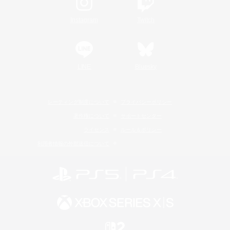
Instagram
Twitch
LINE
Bluesky
レーティング制度について
プライバシーポリシー
著作権について
サポートセンター
ライセンス
ルール＆ポリシー
利用者情報の外部送信について