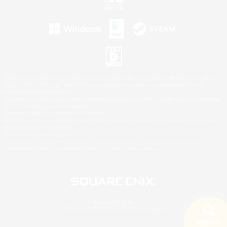
©2026 Sony Interactive Entertainment LLC."PlayStation Family Mark", "PlayStation", "PS5
logo", "PS5", "PS4 logo" and "PS4" are registered trademarks or trademarks of Sony
Interactive Entertainment Inc.
Microsoft, the XBOX Sphere mark, the Series X|S logo and XBOX Series X|S are trademarks
of the Microsoft group of companies.
Nintendo Switch is a trademark of Nintendo.
Windows is either a registered trademark or trademark of Microsoft Corporation in the United
States and/or other countries.
Mac is a trademark of Apple Inc.
©2026 Valve Corporation. Steam and the Steam logo are trademarks and/or registered
trademarks of Valve Corporation in the U.S. and/or other countries.
© SQUARE ENIX
LOGO ILLUSTRATION:© YOSHITAKA AMANO
検索する