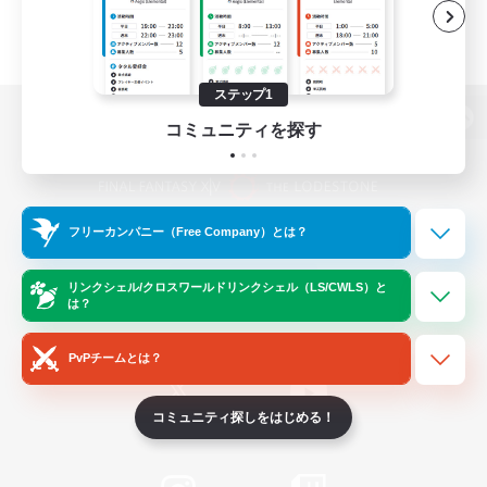
ステップ1
コミュニティを探す
パソコン版へ
フリーカンパニー（Free Company）とは？
関連商品
e-STOREで購入
ゲームダウンロード
リンクシェル/クロスワールドリンクシェル（LS/CWLS）と
は？
Official Information
PvPチームとは？
コミュニティ探しをはじめる！
/
X
News
YouTube