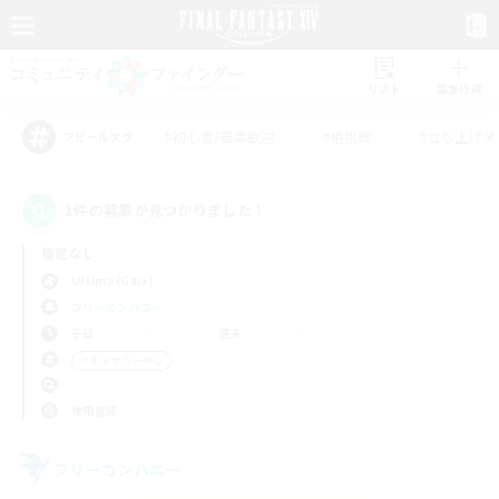
リスト
募集作成
#初心者/若葉歓迎
#絶挑戦
#立ち上げメ
アピールタグ
1件の募集が見つかりました！
指定なし
Ultima (Gaia)
フリーカンパニー
平日
週末
＃ギャザラー中心
使用言語
フリーカンパニー