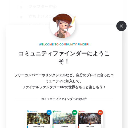
クラフター中心
立ち上げメンバー募集
体験歓迎
JA
詳細を見る
W
E
L
C
O
M
E
T
O
C
O
M
M
U
N
I
T
Y
F
I
N
D
E
R
!
募集期間: 2026/08/14 まで
コミュニティファインダーにようこ
そ！
フリーカンパニーやリンクシェルなど、自分のプレイに合ったコ
ミュニティに加入して、
ファイナルファンタジーXIVの世界をもっと楽しもう！
コミュニティファインダーの使い方