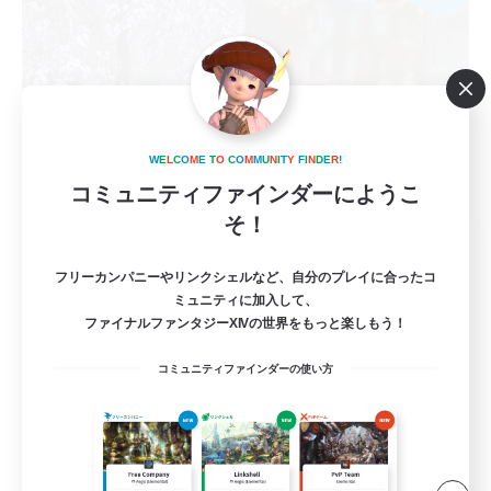
W
E
L
C
O
M
E
T
O
C
O
M
M
U
N
I
T
Y
F
I
N
D
E
R
!
コミュニティファインダーにようこ
そ！
Happy Fantasy Life
追加メンバー募集
フリーカンパニーやリンクシェルなど、自分のプレイに合ったコ
Alexander [Gaia]
ミュニティに加入して、
ファイナルファンタジーXIVの世界をもっと楽しもう！
4
募集人数
コミュニティファインダーの使い方
再建中の少人数VCなしです！
初心者/若葉歓迎