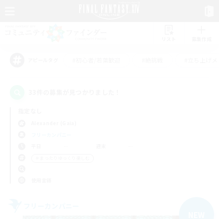
リスト
募集作成
#初心者/若葉歓迎
#絶挑戦
#立ち上げメ
アピールタグ
33件の募集が見つかりました！
指定なし
Alexander (Gaia)
フリーカンパニー
平日
週末
＃まったりゆっくり楽しむ
使用言語
フリーカンパニー
NEW