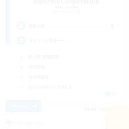
Rarafell-Corporation
追加メンバー募集
Alexander [Gaia]
5
募集人数
ララフェル集合ーー！
初心者/若葉歓迎
体験歓迎
復帰者歓迎
まったりゆっくり楽しむ
JA
詳細を見る
募集期間: 2026/09/01 まで
検索する
フリーカンパニー
33件
NEW