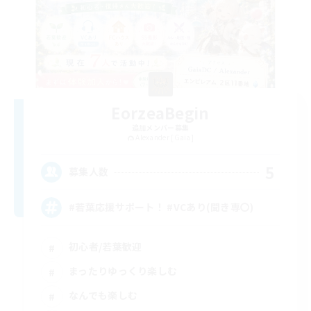
EorzeaBegin
追加メンバー募集
Alexander [Gaia]
5
募集人数
#若葉応援サポート！ #VCあり(聞き専〇)
初心者/若葉歓迎
まったりゆっくり楽しむ
なんでも楽しむ