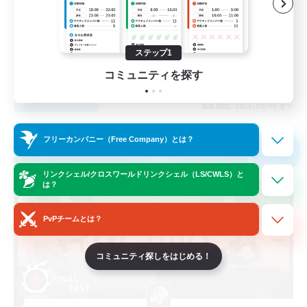
復帰者歓迎
体験歓迎
まったりゆっくり楽しむ
ステップ1
JA
コミュニティを探す
詳細を見る
募集期間: 2026/09/05 まで
フリーカンパニー
フリーカンパニー（Free Company）とは？
NEW
リンクシェル/クロスワールドリンクシェル（LS/CWLS）と
は？
PvPチームとは？
コミュニティ探しをはじめる！