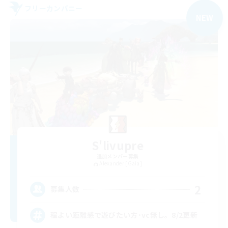
フリーカンパニー
NEW
S'livupre
追加メンバー募集
Alexander [Gaia]
2
募集人数
程よい距離感で遊びたい方･vc無し。8/2更新