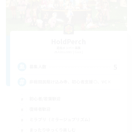
HoldPerch
追加メンバー募集
Alexander [Gaia]
5
募集人数
非戦闘民駆け込み寺、初心者支援◎、VC×
初心者/若葉歓迎
復帰者歓迎
ミラプリ（ミラージュプリズム）
まったりゆっくり楽しむ