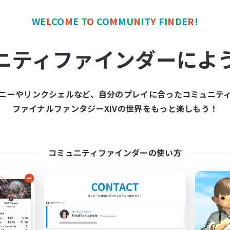
社会人中心
まったりゆっくり楽しむ
W
E
L
C
O
M
E
T
O
C
O
M
M
U
N
I
T
Y
F
I
N
D
E
R
!
クリア目指して頑張る
JA
ニティファインダーによ
募集期間: 2026/09/07 まで
募集期間: 20
ニーやリンクシェルなど、自分のプレイに合ったコミュニテ
ワールドリンクシェル
クロスワールドリンクシェル
ファイナルファンタジーXIVの世界をもっと楽しもう！
NEW
コミュニティファインダーの使い方
立ち上げメンバー募集
FF14saikou
Gaia
追加メンバー募集
Gaia