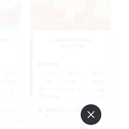
emen
AsakatuTonka2
追加メンバー募集
Gaia
活動時間
2:00
20:00
23:00
平日
3:00
9:00
23:00
週末
2
22
アクティブメンバー数
3
10
募集人数
大人のコ
週末朝活メイン雑談VC！DC不
問！
社会人中心