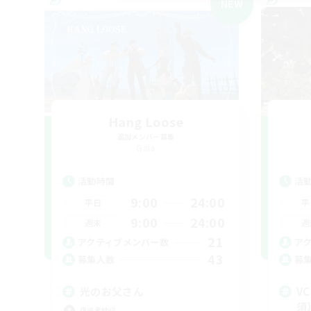
NEW
Hang Loose
追加メンバー募集
Gaia
活動時間
活
9:00
24:00
平日
平
9:00
24:00
週末
週
21
アクティブメンバー数
ア
43
募集人数
募
光のお父さん
V
須
復帰者歓迎