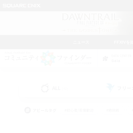
ニュース
FFXIVを
DATA CENTER
Gaia
ALL
フリー
(91)
アピールタグ
#初心者/若葉歓迎
#絶挑戦
#なんでも楽しむ
#学生中心
#モブハント
#レベリング
#クリア目指し