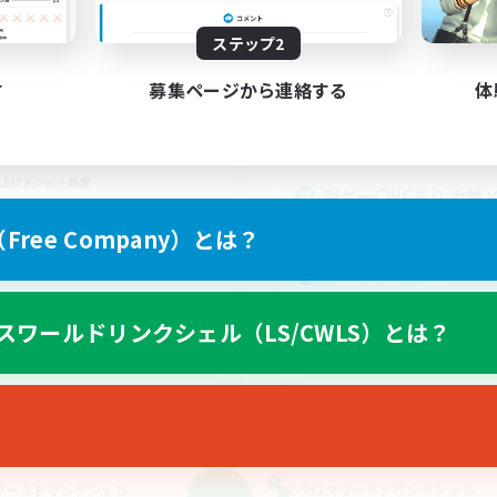
動時間
活動時間
22:00
24:00
日
ステップ2
21:00
平日
10:00
1:00
末
1:00
週末
す
募集ページから連絡する
体
10
集人数
アクティブメンバー数
募集人数
F14と別ゲーと雑談
上げメンバー募集
別ゲー〇VCあり 女性
募集！
ree Company）とは？
たりゆっくり楽しむ
雑談
人中心
まったりゆっくり楽しむ
体験歓迎
スワールドリンクシェル（LS/CWLS）とは？
プレイヤー主催イベント
JA
募集期間: 2026/09/07 まで
募集期間: 20
ワールドリンクシェル
クロスワールドリンクシェル