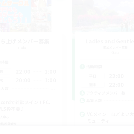
立ち上げメンバー募集
Ladies and Gentl
Gaia
追加メンバー募集
Gaia
動時間
活動時間
22:00
1:00
日
22:00
平日
20:00
1:00
末
22:00
週末
--
集人数
アクティブメンバー数
募集人数
iscordで雑談メイン！FC、
WLS枠不要♪
VCメイン ほどよい
人中心
ミュニティ
者/若葉歓迎
雑談
でも楽しむ