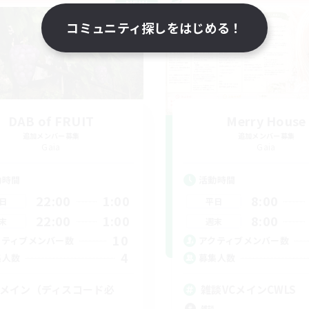
NEW
コミュニティ探しをはじめる！
DAB of FRUIT
Merry House
追加メンバー募集
追加メンバー募集
Gaia
Gaia
動時間
活動時間
22:00
1:00
8:00
日
平日
22:00
1:00
8:00
末
週末
10
クティブメンバー数
アクティブメンバー数
4
集人数
募集人数
Cメイン（ディスコード必
雑談VCメインCWLS
）
雑談