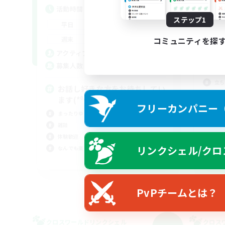
活
活動時間
平
ステップ1
0:00
23:00
平日
週
0:00
23:00
週末
コミュニティを探
募
8
アクティブメンバー数
2
募集人数
F
立ち
お話し好きな方をお待ちしてい
雑談
ます(*⁰▿⁰*)
フリーカンパニー（F
まっ
まったりゆっくり楽しむ
社会
雑談
体験歓迎
リンクシェル/クロ
なんでも楽しむ
JA
募集期間: 2026/09/07 まで
PvPチームとは？
クロスワールドリンクシェル
クロス