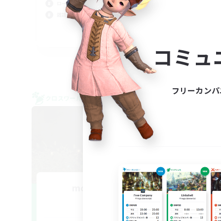
ロールプレイ
雑談
雑談
JA
コミュ
募集期間: 2026/09/07 まで
フリーカンパ
クロスワールドリンクシェル
クロス
NEW
moon and sun
追加メンバー募集
Gaia