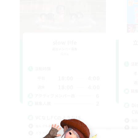
slow l!fe
追加メンバー募集
Gaia
活
活動時間
平
18:00
4:00
平日
週
18:00
4:00
週末
募
6
アクティブメンバー数
2
募集人数
D
C
VCなしFCのようなLS
社会
なんでも楽しむ
初心
ミラプリ（ミラージュプリズム）
なん