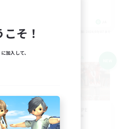
極挑戦
トレジャーハント
雑談
JA
JA
うこそ！
26/09/07 まで
募集期間: 2026/09/07 まで
ィに加入して、
クロスワールドリンクシェル
NEW
NEW
UPEPEnoPE
追加メンバー募集
Gaia