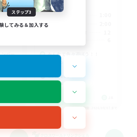
活動時間
ステップ3
24:00
21:00
1:00
平日
24:00
20:00
2:00
週末
験してみる＆加入する
21
12
アクティブメンバー数
1
6
募集人数
メンバー
みんなで色々遊ぼう！！
社会人中心
雑談
なんでも楽しむ
クリア目指して頑張る
JA
JA
26/09/07 まで
募集期間: 2026/09/07 まで
クロスワールドリンクシェル