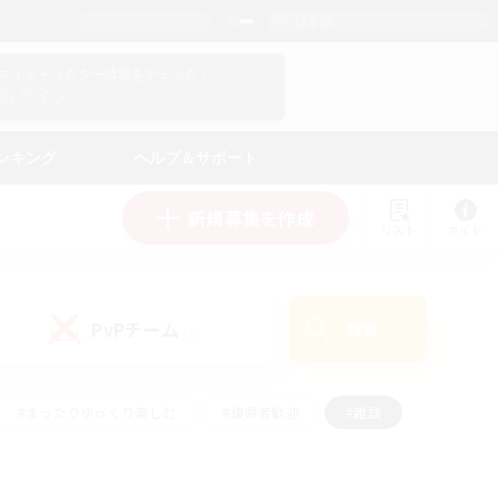
日本語
マイキャラクター情報をチェック！
ログイン
ンキング
ヘルプ＆サポート
新規募集を作成
リスト
ガイド
PvPチーム
検索
(0)
#まったりゆっくり楽しむ
#復帰者歓迎
#雑談
心
#演奏
#トレジャーハント
#ハウジング
）
#プレイヤー主催イベント