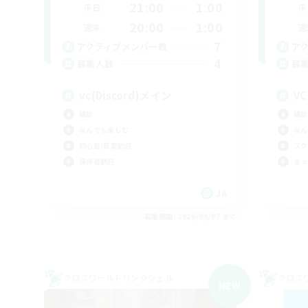
21:00
1:00
平日
平
20:00
1:00
週末
週
7
アクティブメンバー数
ア
4
募集人数
募
vc(Discord)メイン
V
雑談
雑談
なんでも楽しむ
なん
初心者/若葉歓迎
スク
復帰者歓迎
まっ
JA
募集期間: 2026/09/07 まで
クロスワールドリンクシェル
クロス
NEW