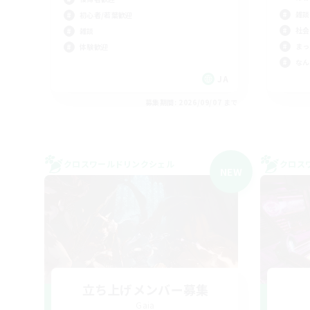
雑談
初心者/若葉歓迎
社会
雑談
まっ
体験歓迎
なん
JA
募集期間: 2026/09/07 まで
クロスワールドリンクシェル
クロス
NEW
立ち上げメンバー募集
Gaia