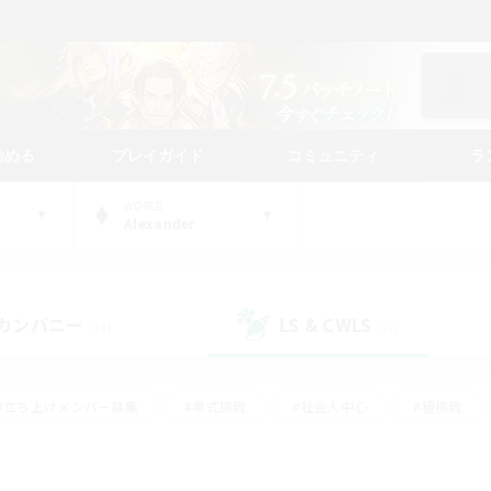
始める
プレイガイド
コミュニティ
ラ
WORLD
Alexander
カンパニー
LS & CWLS
(14)
(77)
#立ち上げメンバー募集
#零式挑戦
#社会人中心
#極挑戦
#体験歓迎
#ロールプレイ
#ギャザラー中心
#クラフター中
て頑張る
#スクリーンショット撮影
#ミラプリ（ミラージュプリズム