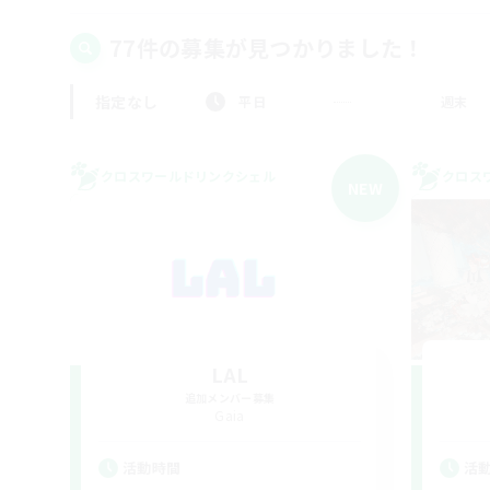
77件の募集が見つかりました！
指定なし
平日
週末
クロスワールドリンクシェル
クロス
NEW
LAL
追加メンバー募集
Gaia
活動時間
活